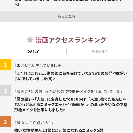
へ!
もっと見る
漫画
アクセスランキング
DAILY
WEEKLY
1
娘がいじめをしていました
「え? 何よこれ」...。謝罪後に待ち受けていたSNSでの告発<娘がい
じめをしていました(9)>
2
顔面が「足の裏」みたいなので整形級メイクを仕事にしました
「足の裏」→「人間」に変身したYouTuber。「人生、捨てたもんじゃ
ない!」と思えるコミックエッセイ<顔面が「足の裏」みたいなので整
形級メイクを仕事にしました>
3
魔女は三百路から 1
強い女性が主人公!読むと元気になれるコミック5選