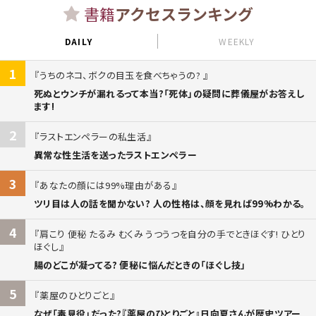
書籍
アクセスランキング
DAILY
WEEKLY
1
うちのネコ、ボクの目玉を食べちゃうの?
死ぬとウンチが漏れるって本当?「死体」の疑問に葬儀屋がお答えし
ます!
2
ラストエンペラーの私生活
異常な性生活を送ったラストエンペラー
3
あなたの顔には99%理由がある
ツリ目は人の話を聞かない? 人の性格は、顔を見れば99%わかる。
4
肩こり 便秘 たるみ むくみ うつうつを自分の手でときほぐす! ひとり
ほぐし
腸のどこが凝ってる? 便秘に悩んだときの「ほぐし技」
5
薬屋のひとりごと
なぜ「毒見役」だった?『薬屋のひとりごと』日向夏さんが歴史ツアー