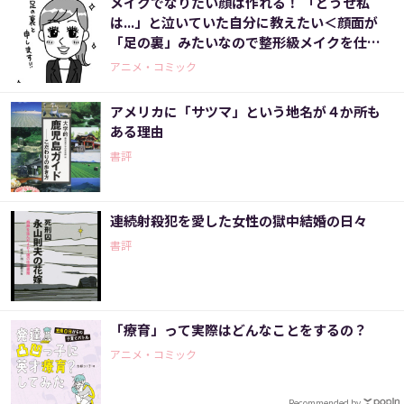
メイクでなりたい顔は作れる！ 「どうせ私
は...」と泣いていた自分に教えたい＜顔面が
「足の裏」みたいなので整形級メイクを仕事
にしました（9）＞
アニメ・コミック
アメリカに「サツマ」という地名が４か所も
ある理由
書評
連続射殺犯を愛した女性の獄中結婚の日々
書評
「療育」って実際はどんなことをするの？
アニメ・コミック
Recommended by