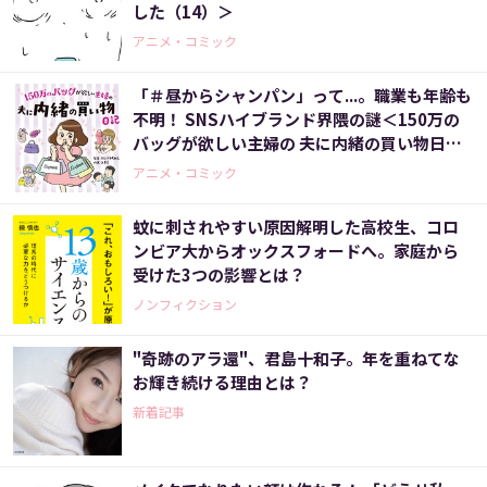
した（14）＞
アニメ・コミック
「＃昼からシャンパン」って...。職業も年齢も
不明！ SNSハイブランド界隈の謎＜150万の
バッグが欲しい主婦の 夫に内緒の買い物日記
（1）＞
アニメ・コミック
蚊に刺されやすい原因解明した高校生、コロ
ンビア大からオックスフォードへ。家庭から
受けた3つの影響とは？
ノンフィクション
"奇跡のアラ還"、君島十和子。年を重ねてな
お輝き続ける理由とは？
新着記事