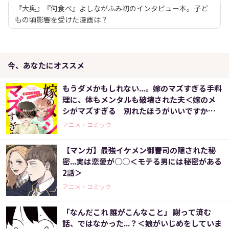
『大奥』『何食べ』よしながふみ初のインタビュー本。子ど
もの頃影響を受けた漫画は？
今、あなたにオススメ
もうダメかもしれない...。嫁のマズすぎる手料
理に、体もメンタルも破壊された夫＜嫁のメ
シがマズすぎる 別れたほうがいいですか？
＞
アニメ・コミック
【マンガ】最強イケメン御曹司の隠された秘
密...実は恋愛が○○＜モテる男には秘密がある
2話＞
アニメ・コミック
「なんだこれ 誰がこんなこと」 謝って済む
話、ではなかった...？＜娘がいじめをしていま