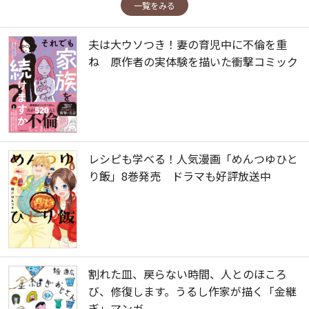
一覧をみる
夫は大ウソつき！妻の育児中に不倫を重
ね 原作者の実体験を描いた衝撃コミック
レシピも学べる！人気漫画「めんつゆひと
り飯」8巻発売 ドラマも好評放送中
割れた皿、戻らない時間、人とのほころ
び、修復します。うるし作家が描く「金継
ぎ」マンガ