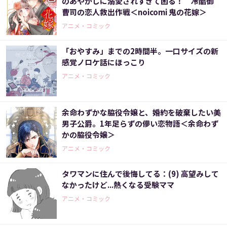
のあやかしに溺愛されすぎて困る！ 冷酷御
曹司の恋人救出作戦＜noicomi 鬼の花嫁＞
アニメ・コミック
「おやすみ」までの2時間半。一口サイズの新
感覚ノロケ話にほっこり
アニメ・コミック
余命わずかな脇役令嬢と、婚約を破棄したい美
男子公爵。1年足らずの儚い恋物語＜余命わず
かの脇役令嬢＞
アニメ・コミック
タワマンに住んで後悔してる：(9) 高望みして
なかったけど...熱くなる受験ママ
アニメ・コミック