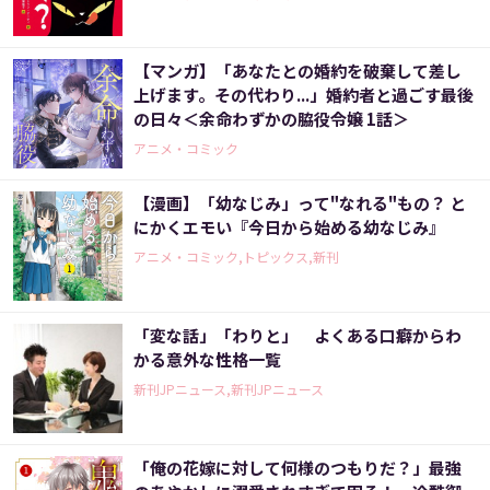
【マンガ】「あなたとの婚約を破棄して差し
上げます。その代わり...」婚約者と過ごす最後
の日々＜余命わずかの脇役令嬢 1話＞
アニメ・コミック
【漫画】「幼なじみ」って"なれる"もの？ と
にかくエモい『今日から始める幼なじみ』
アニメ・コミック,トピックス,新刊
「変な話」「わりと」 よくある口癖からわ
かる意外な性格一覧
新刊JPニュース,新刊JPニュース
「俺の花嫁に対して何様のつもりだ？」最強