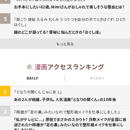
お手本にしたい62歳。Mimiさんがおしゃれで楽しそうな理由とは?
5
肩こり 便秘 たるみ むくみ うつうつを自分の手でときほぐす! ひとり
ほぐし
腸のどこが凝ってる? 便秘に悩んだときの「ほぐし技」
もっと見る
漫画
アクセスランキング
DAILY
WEEKLY
1
となりの関くん じゅにあ 1
あの2人が結婚、子供も。人気漫画『となりの関くん』の10年後
2
顔面が「足の裏」みたいなので整形級メイクを仕事にしました
「私がテレビに...」 原宿でまさかのスカウト? 詐欺メイクが全国に放
送された!<顔面が「足の裏」みたいなので整形級メイクを仕事にし
ました(10)>