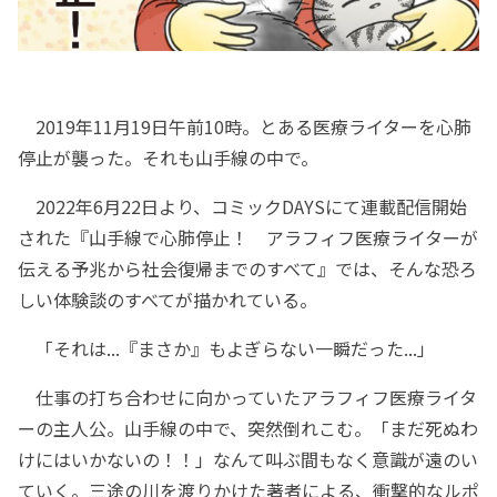
2019年11月19日午前10時。とある医療ライターを心肺
停止が襲った。それも山手線の中で。
2022年6月22日より、コミックDAYSにて連載配信開始
された『山手線で心肺停止！ アラフィフ医療ライターが
伝える予兆から社会復帰までのすべて』では、そんな恐ろ
しい体験談のすべてが描かれている。
「それは...『まさか』もよぎらない一瞬だった...」
仕事の打ち合わせに向かっていたアラフィフ医療ライタ
ーの主人公。山手線の中で、突然倒れこむ。「まだ死ぬわ
けにはいかないの！！」なんて叫ぶ間もなく意識が遠のい
ていく。三途の川を渡りかけた著者による、衝撃的なルポ