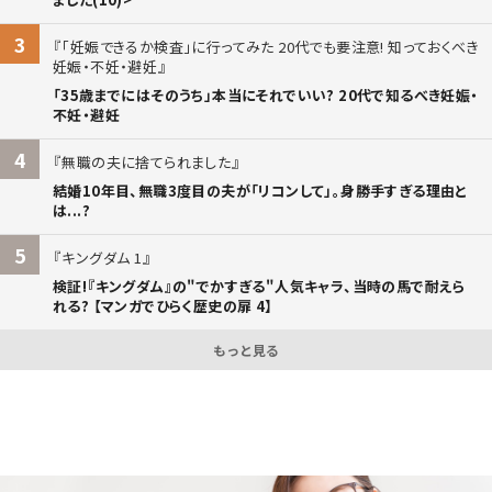
3
「妊娠できるか検査」に行ってみた 20代でも要注意! 知っておくべき
妊娠・不妊・避妊
「35歳までにはそのうち」本当にそれでいい? 20代で知るべき妊娠・
不妊・避妊
4
無職の夫に捨てられました
結婚10年目、無職3度目の夫が「リコンして」。身勝手すぎる理由と
は...?
5
キングダム 1
検証!『キングダム』の"でかすぎる"人気キャラ、当時の馬で耐えら
れる? 【マンガでひらく歴史の扉 4】
もっと見る