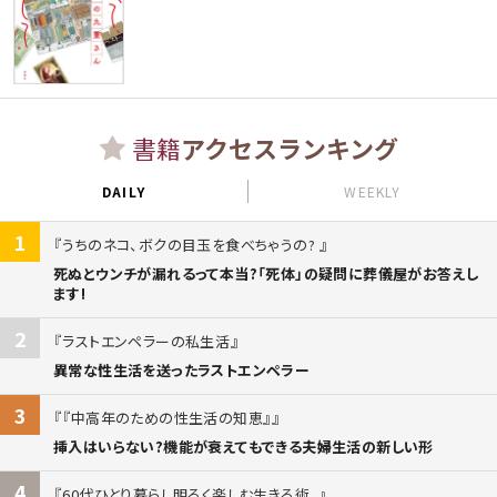
書籍
アクセスランキング
DAILY
WEEKLY
1
うちのネコ、ボクの目玉を食べちゃうの?
死ぬとウンチが漏れるって本当?「死体」の疑問に葬儀屋がお答えし
ます!
2
ラストエンペラーの私生活
異常な性生活を送ったラストエンペラー
3
『中高年のための性生活の知恵』
挿入はいらない?機能が衰えてもできる夫婦生活の新しい形
4
60代ひとり暮らし明るく楽しむ生きる術。