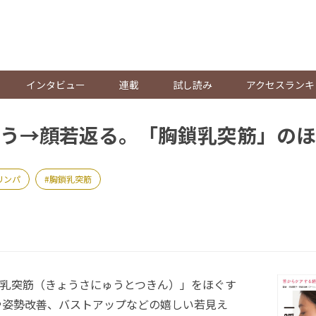
。
インタビュー
連載
試し読み
アクセスランキ
う→顔若返る。「胸鎖乳突筋」のほ
リンパ
胸鎖乳突筋
乳突筋（きょうさにゅうとつきん）」をほぐす
や姿勢改善、バストアップなどの嬉しい若見え