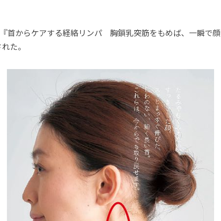
5日『首からケアする経絡リンパ 胸鎖乳突筋をもめば、一瞬で
された。