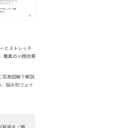
ーとストレッチ
。驚異の小顔効果
に写真図解で解説
の、悩み別フェイ
が若返る／簡