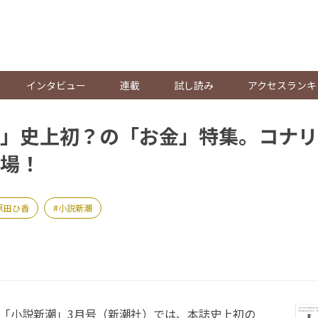
。
インタビュー
連載
試し読み
アクセスランキ
」史上初？の「お金」特集。コナリ
場！
原田ひ香
小説新潮
の「小説新潮」3月号（新潮社）では、本誌史上初の