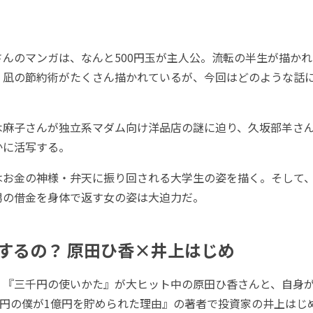
んのマンガは、なんと500円玉が主人公。流転の半生が描かれ
・凪の節約術がたくさん描かれているが、今回はどのような話
麻子さんが独立系マダム向け洋品店の謎に迫り、久坂部羊さ
かに活写する。
お金の神様・弁天に振り回される大学生の姿を描く。そして
男の借金を身体で返す女の姿は大迫力だ。
するの？ 原田ひ香×井上はじめ
『三千円の使いかた』が大ヒット中の原田ひ香さんと、自身が
万円の僕が1億円を貯められた理由』の著者で投資家の井上はじ