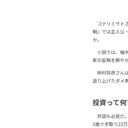
コナリミサトさ
暇』では主人公
か。
小説では、柚木
家の妄執を鮮や
柿村将彦さんは
造り上げたダメ
投資って何
対談も必見だ。
3歳で手取り22