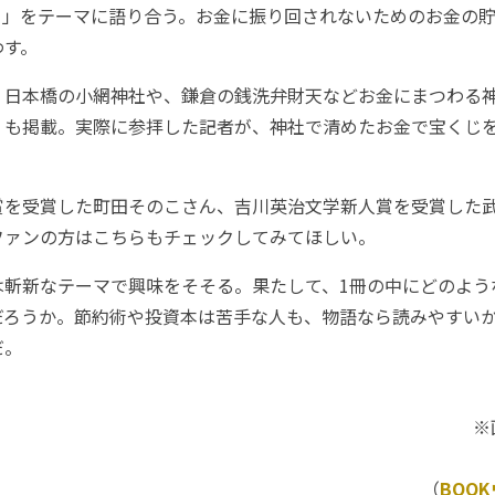
？」をテーマに語り合う。お金に振り回されないためのお金の
わす。
日本橋の小網神社や、鎌倉の銭洗弁財天などお金にまつわる
」も掲載。実際に参拝した記者が、神社で清めたお金で宝くじ
を受賞した町田そのこさん、吉川英治文学新人賞を受賞した
ファンの方はこちらもチェックしてみてほしい。
斬新なテーマで興味をそそる。果たして、1冊の中にどのよう
だろうか。節約術や投資本は苦手な人も、物語なら読みやすいか
だ。
※
（
BOO