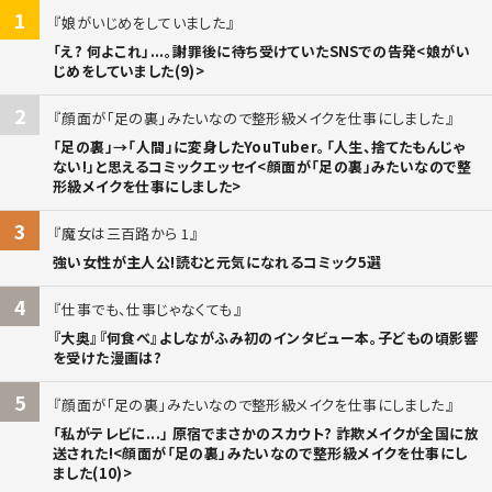
1
娘がいじめをしていました
「え? 何よこれ」...。謝罪後に待ち受けていたSNSでの告発<娘がい
じめをしていました(9)>
2
顔面が「足の裏」みたいなので整形級メイクを仕事にしました
「足の裏」→「人間」に変身したYouTuber。「人生、捨てたもんじゃ
ない!」と思えるコミックエッセイ<顔面が「足の裏」みたいなので整
形級メイクを仕事にしました>
3
魔女は三百路から 1
強い女性が主人公!読むと元気になれるコミック5選
4
仕事でも、仕事じゃなくても
『大奥』『何食べ』よしながふみ初のインタビュー本。子どもの頃影響
を受けた漫画は?
5
顔面が「足の裏」みたいなので整形級メイクを仕事にしました
「私がテレビに...」 原宿でまさかのスカウト? 詐欺メイクが全国に放
送された!<顔面が「足の裏」みたいなので整形級メイクを仕事にし
ました(10)>