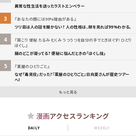
異常な性生活を送ったラストエンペラー
3
あなたの顔には99%理由がある
ツリ目は人の話を聞かない? 人の性格は、顔を見れば99%わかる。
4
肩こり 便秘 たるみ むくみ うつうつを自分の手でときほぐす! ひとり
ほぐし
腸のどこが凝ってる? 便秘に悩んだときの「ほぐし技」
5
薬屋のひとりごと
なぜ「毒見役」だった?『薬屋のひとりごと』日向夏さんが歴史ツアー
へ!
もっと見る
漫画
アクセスランキング
DAILY
WEEKLY