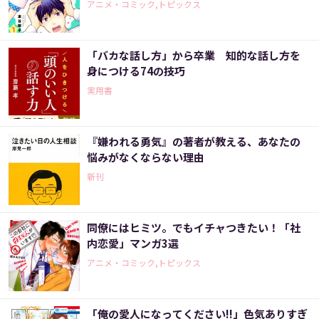
アニメ・コミック,トピックス
「バカな話し方」から卒業 知的な話し方を
身につける74の技巧
実用書
『嫌われる勇気』の著者が教える、あなたの
悩みがなくならない理由
新刊
同僚にはヒミツ。でもイチャつきたい！「社
内恋愛」マンガ3選
アニメ・コミック,トピックス
「俺の愛人になってください!!」色気ありすぎ