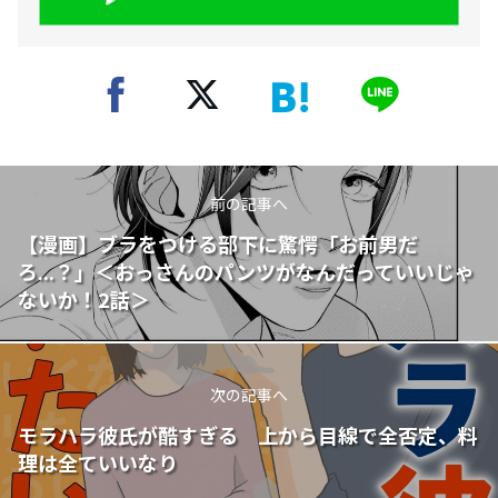
前の記事へ
【漫画】ブラをつける部下に驚愕「お前男だ
ろ...？」＜おっさんのパンツがなんだっていいじゃ
ないか！2話＞
次の記事へ
モラハラ彼氏が酷すぎる 上から目線で全否定、料
理は全ていいなり