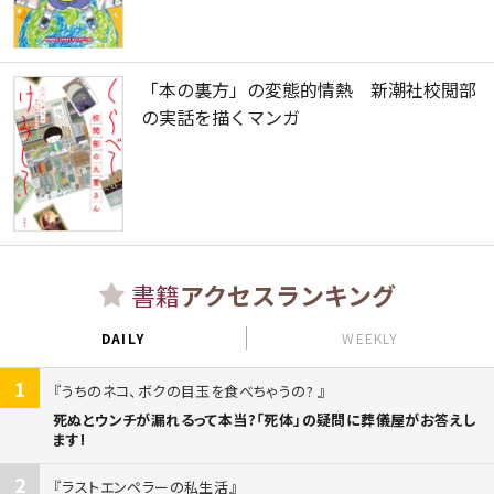
「本の裏方」の変態的情熱 新潮社校閲部
の実話を描くマンガ
書籍
アクセスランキング
DAILY
WEEKLY
1
うちのネコ、ボクの目玉を食べちゃうの?
死ぬとウンチが漏れるって本当?「死体」の疑問に葬儀屋がお答えし
ます!
2
ラストエンペラーの私生活