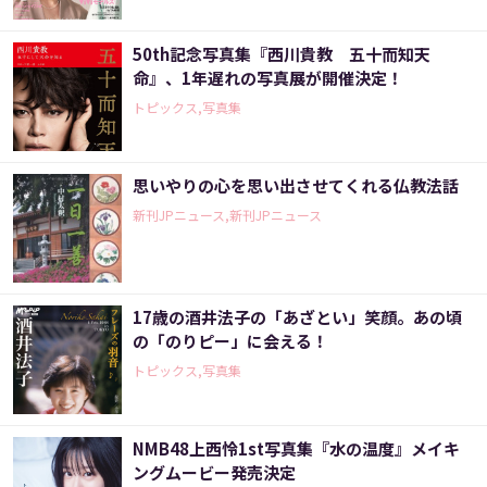
50th記念写真集『西川貴教 五十而知天
命』、1年遅れの写真展が開催決定！
トピックス,写真集
思いやりの心を思い出させてくれる仏教法話
新刊JPニュース,新刊JPニュース
17歳の酒井法子の「あざとい」笑顔。あの頃
の「のりピー」に会える！
トピックス,写真集
NMB48上西怜1st写真集『水の温度』メイキ
ングムービー発売決定