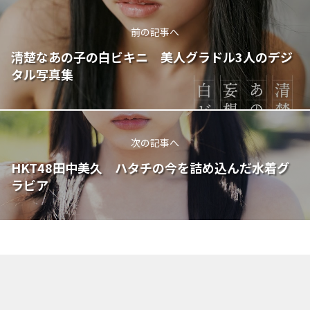
前の記事へ
清楚なあの子の白ビキニ 美人グラドル3人のデジ
タル写真集
次の記事へ
HKT48田中美久 ハタチの今を詰め込んだ水着グ
ラビア