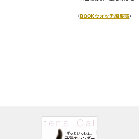
（
BOOKウォッチ編集部
）