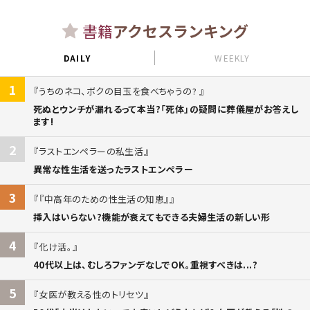
書籍
アクセスランキング
DAILY
WEEKLY
1
うちのネコ、ボクの目玉を食べちゃうの?
死ぬとウンチが漏れるって本当?「死体」の疑問に葬儀屋がお答えし
ます!
2
ラストエンペラーの私生活
異常な性生活を送ったラストエンペラー
3
『中高年のための性生活の知恵』
挿入はいらない?機能が衰えてもできる夫婦生活の新しい形
4
化け活。
40代以上は、むしろファンデなしでOK。重視すべきは...?
5
女医が教える性のトリセツ