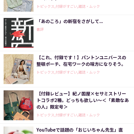
トピックス,付録がすごい,雑誌・ムック
「あのころ」の新宿をさがして...
書評
【これ、付録です！】パントンユニバースの
整頓ポーチ、在宅ワークの味方になりそう。
トピックス,付録がすごい,雑誌・ムック
【付録レビュー】紀ノ国屋×セサミストリー
トコラボ2種。どっちも欲しい～＜「素敵なあ
の人」限定号＞
トピックス,付録がすごい,雑誌・ムック
YouTubeで話題の「おじいちゃん先生」直