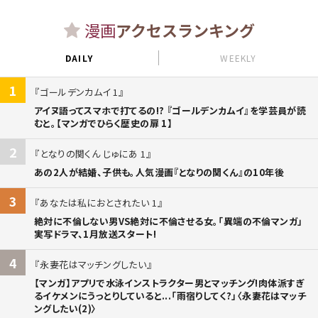
漫画
アクセスランキング
DAILY
WEEKLY
1
ゴールデンカムイ 1
アイヌ語ってスマホで打てるの!? 『ゴールデンカムイ』を学芸員が読
むと。【マンガでひらく歴史の扉 1】
2
となりの関くん じゅにあ 1
あの2人が結婚、子供も。人気漫画『となりの関くん』の10年後
3
あなたは私におとされたい 1
絶対に不倫しない男VS絶対に不倫させる女。「異端の不倫マンガ」
実写ドラマ、1月放送スタート!
4
永妻花はマッチングしたい
【マンガ】アプリで水泳インストラクター男とマッチング!肉体派すぎ
るイケメンにうっとりしていると...「雨宿りしてく?」〈永妻花はマッチ
ングしたい(2)〉