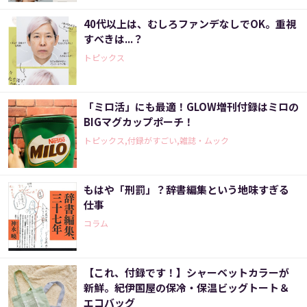
40代以上は、むしろファンデなしでOK。重視
すべきは...？
トピックス
「ミロ活」にも最適！GLOW増刊付録はミロの
BIGマグカップポーチ！
トピックス,付録がすごい,雑誌・ムック
もはや「刑罰」？辞書編集という地味すぎる
仕事
コラム
【これ、付録です！】シャーベットカラーが
新鮮。紀伊国屋の保冷・保温ビッグトート＆
エコバッグ