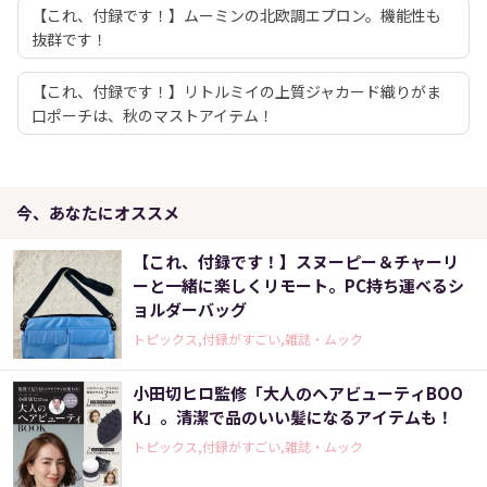
【これ、付録です！】ムーミンの北欧調エプロン。機能性も
抜群です！
【これ、付録です！】リトルミイの上質ジャカード織りがま
口ポーチは、秋のマストアイテム！
今、あなたにオススメ
【これ、付録です！】スヌーピー＆チャーリ
ーと一緒に楽しくリモート。PC持ち運べるシ
ョルダーバッグ
トピックス,付録がすごい,雑誌・ムック
小田切ヒロ監修「大人のヘアビューティBOO
K」。清潔で品のいい髪になるアイテムも！
トピックス,付録がすごい,雑誌・ムック