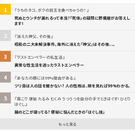
1
うちのネコ、ボクの目玉を食べちゃうの?
死ぬとウンチが漏れるって本当?「死体」の疑問に葬儀屋がお答えし
ます!
2
消えた神父、その後
昭和の二大未解決事件。海外に消えた「神父」はその後...。
3
ラストエンペラーの私生活
異常な性生活を送ったラストエンペラー
4
あなたの顔には99%理由がある
ツリ目は人の話を聞かない? 人の性格は、顔を見れば99%わかる。
5
肩こり 便秘 たるみ むくみ うつうつを自分の手でときほぐす! ひとり
ほぐし
腸のどこが凝ってる? 便秘に悩んだときの「ほぐし技」
もっと見る