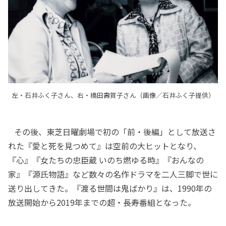
左・石井ふく子さん、右・橋田壽賀子さん（画像／石井ふく子提供）
その後、東芝日曜劇場で初の「前・後編」として放送さ
れた『愛と死を見つめて』は空前の大ヒットとなり、
『心』『女たちの忠臣蔵 いのち燃ゆる時』『おんなの
家』『源氏物語』など数々の名作ドラマを二人三脚で世に
送り出してきた。『渡る世間は鬼ばかり』は、1990年の
放送開始から2019年までの超・長寿番組となった。