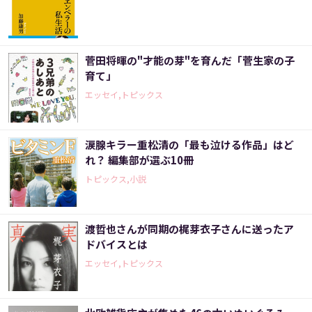
菅田将暉の"才能の芽"を育んだ「菅生家の子
育て」
エッセイ,トピックス
涙腺キラー重松清の「最も泣ける作品」はど
れ？ 編集部が選ぶ10冊
トピックス,小説
渡哲也さんが同期の梶芽衣子さんに送ったア
ドバイスとは
エッセイ,トピックス