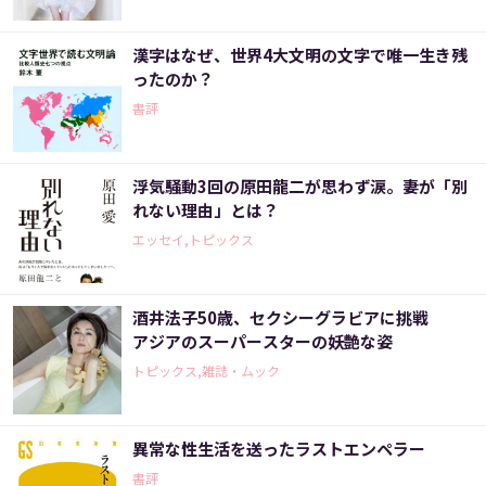
漢字はなぜ、世界4大文明の文字で唯一生き残
ったのか？
書評
浮気騒動3回の原田龍二が思わず涙。妻が「別
れない理由」とは？
エッセイ,トピックス
酒井法子50歳、セクシーグラビアに挑戦
アジアのスーパースターの妖艶な姿
トピックス,雑誌・ムック
異常な性生活を送ったラストエンペラー
書評