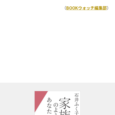
（
BOOKウォッチ編集部
）