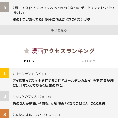
5
肩こり 便秘 たるみ むくみ うつうつを自分の手でときほぐす! ひとり
ほぐし
腸のどこが凝ってる? 便秘に悩んだときの「ほぐし技」
もっと見る
漫画
アクセスランキング
DAILY
WEEKLY
1
ゴールデンカムイ 1
アイヌ語ってスマホで打てるの!? 『ゴールデンカムイ』を学芸員が読
むと。【マンガでひらく歴史の扉 1】
2
となりの関くん じゅにあ 1
あの2人が結婚、子供も。人気漫画『となりの関くん』の10年後
3
あなたは私におとされたい 1