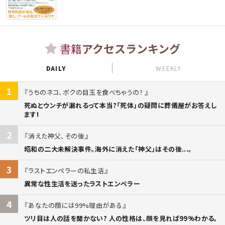
書籍
アクセスランキング
DAILY
WEEKLY
1
うちのネコ、ボクの目玉を食べちゃうの?
死ぬとウンチが漏れるって本当?「死体」の疑問に葬儀屋がお答えし
ます!
2
消えた神父、その後
昭和の二大未解決事件。海外に消えた「神父」はその後...。
3
ラストエンペラーの私生活
異常な性生活を送ったラストエンペラー
4
あなたの顔には99%理由がある
ツリ目は人の話を聞かない? 人の性格は、顔を見れば99%わかる。