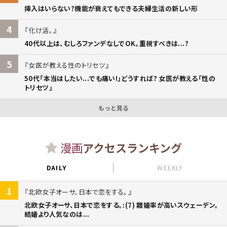
挿入はいらない?機能が衰えてもできる夫婦生活の新しい形
4
化け活。
40代以上は、むしろファンデなしでOK。重視すべきは...?
5
女医が教える性のトリセツ
50代「本当はしたい...でも痛い!」どうすれば? 女医が教える「性の
トリセツ」
もっと見る
漫画
アクセスランキング
DAILY
WEEKLY
1
北欧女子オーサ、日本で恋をする。
北欧女子オーサ、日本で恋をする。:(7) 離婚率が高いスウェーデン。
結婚より人気なのは...