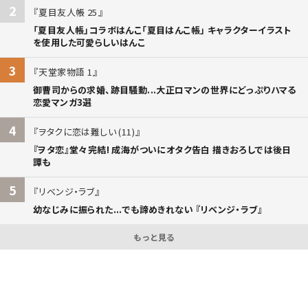
2
夏目友人帳 25
「夏目友人帳」コラボはんこ「夏目はんこ帳」 キャラクターイラスト
を使用した可愛らしいはんこ
3
天堂家物語 1
御曹司からの求婚、跡目騒動...大正ロマンの世界にどっぷりハマる
恋愛マンガ3選
4
ヲタクに恋は難しい (11)
『ヲタ恋』堂々完結! 成海がついにオタク告白 描きおろしでは後日
譚も
5
リベンジ・ラブ
幼なじみに振られた...でも諦めきれない 『リベンジ・ラブ』
もっと見る