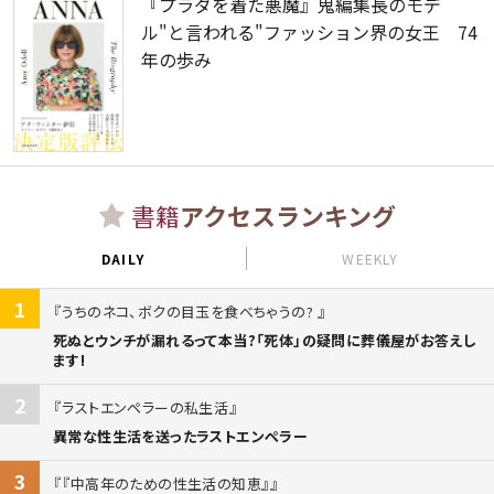
『プラダを着た悪魔』鬼編集長のモデ
ル"と言われる"ファッション界の女王 74
年の歩み
書籍
アクセスランキング
DAILY
WEEKLY
1
うちのネコ、ボクの目玉を食べちゃうの?
死ぬとウンチが漏れるって本当?「死体」の疑問に葬儀屋がお答えし
ます!
2
ラストエンペラーの私生活
異常な性生活を送ったラストエンペラー
3
『中高年のための性生活の知恵』