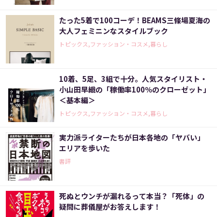
たった5着で100コーデ！BEAMS三條場夏海の
大人フェミニンなスタイルブック
トピックス,ファッション・コスメ,暮らし
10着、5足、3組で十分。人気スタイリスト・
小山田早織の「稼働率100％のクローゼット」
＜基本編＞
トピックス,ファッション・コスメ,暮らし
実力派ライターたちが日本各地の「ヤバい」
エリアを歩いた
書評
死ぬとウンチが漏れるって本当？「死体」の
疑問に葬儀屋がお答えします！