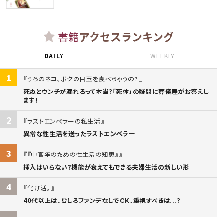
書籍
アクセスランキング
DAILY
WEEKLY
1
うちのネコ、ボクの目玉を食べちゃうの?
死ぬとウンチが漏れるって本当?「死体」の疑問に葬儀屋がお答えし
ます!
2
ラストエンペラーの私生活
異常な性生活を送ったラストエンペラー
3
『中高年のための性生活の知恵』
挿入はいらない?機能が衰えてもできる夫婦生活の新しい形
4
化け活。
40代以上は、むしろファンデなしでOK。重視すべきは...?