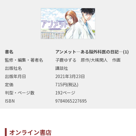
書名
アンメット―ある脳外科医の日記―(1)
監修・編集・著者名
子鹿ゆずる 原作/大槻閑人 作画
出版社名
講談社
出版年月日
2021年3月23日
定価
715円(税込)
判型・ページ数
192ページ
ISBN
9784065227695
オンライン書店