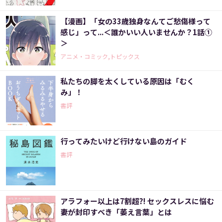
【漫画】「女の33歳独身なんてご愁傷様って
感じ」って...＜誰かいい人いませんか？1話①
＞
アニメ・コミック,トピックス
私たちの脚を太くしている原因は「むく
み」！
書評
行ってみたいけど行けない島のガイド
書評
アラフォー以上は7割超?! セックスレスに悩む
妻が封印すべき「萎え言葉」とは