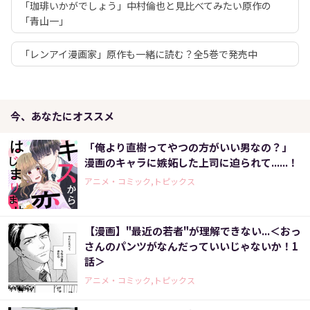
「珈琲いかがでしょう」中村倫也と見比べてみたい原作の
「青山一」
「レンアイ漫画家」原作も一緒に読む？全5巻で発売中
今、あなたにオススメ
「俺より直樹ってやつの方がいい男なの？」
漫画のキャラに嫉妬した上司に迫られて......！
アニメ・コミック,トピックス
【漫画】"最近の若者"が理解できない...＜おっ
さんのパンツがなんだっていいじゃないか！1
話＞
アニメ・コミック,トピックス