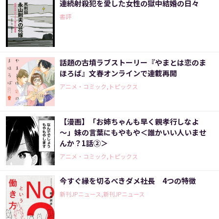
連続射殺犯を愛した女性の獄中結婚の日々
書評
話題の古墳ラブストーリー『やまとは恋のま
ほろば』文春オンラインで連載再開
アニメ・コミック,トピックス
【漫画】「お姉ちゃんも早く親孝行しなよ
～」妹の言葉にもやもや＜誰かいい人いませ
んか？1話②＞
アニメ・コミック,トピックス
今すぐ縁を切るべきダメ社長 4つの特徴
新刊JPニュース,新刊JPニュース