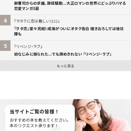
御曹司からの求婚、跡目騒動...大正ロマンの世界にどっぷりハマる
恋愛マンガ3選
4
ヲタクに恋は難しい (11)
『ヲタ恋』堂々完結! 成海がついにオタク告白 描きおろしでは後日
譚も
5
リベンジ・ラブ
幼なじみに振られた...でも諦めきれない 『リベンジ・ラブ』
もっと見る
当サイトご覧の皆様！
おすすめの本を教えてください。
本のリクエスト承ります！