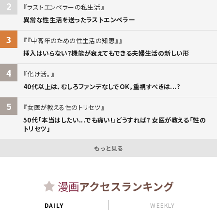
2
ラストエンペラーの私生活
異常な性生活を送ったラストエンペラー
3
『中高年のための性生活の知恵』
挿入はいらない?機能が衰えてもできる夫婦生活の新しい形
4
化け活。
40代以上は、むしろファンデなしでOK。重視すべきは...?
5
女医が教える性のトリセツ
50代「本当はしたい...でも痛い!」どうすれば? 女医が教える「性の
トリセツ」
もっと見る
漫画
アクセスランキング
DAILY
WEEKLY