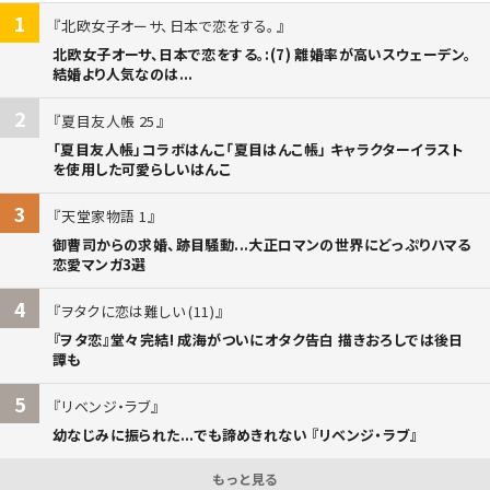
1
北欧女子オーサ、日本で恋をする。
北欧女子オーサ、日本で恋をする。:(7) 離婚率が高いスウェーデン。
結婚より人気なのは...
2
夏目友人帳 25
「夏目友人帳」コラボはんこ「夏目はんこ帳」 キャラクターイラスト
を使用した可愛らしいはんこ
3
天堂家物語 1
御曹司からの求婚、跡目騒動...大正ロマンの世界にどっぷりハマる
恋愛マンガ3選
4
ヲタクに恋は難しい (11)
『ヲタ恋』堂々完結! 成海がついにオタク告白 描きおろしでは後日
譚も
5
リベンジ・ラブ
幼なじみに振られた...でも諦めきれない 『リベンジ・ラブ』
もっと見る