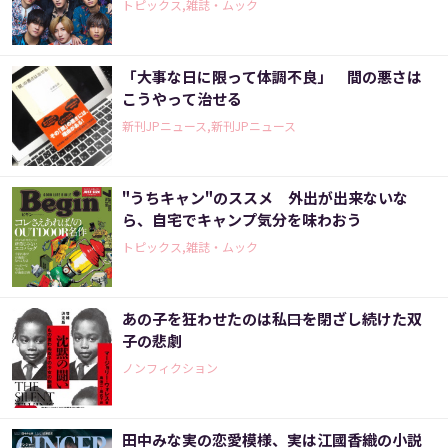
トピックス,雑誌・ムック
「大事な日に限って体調不良」 間の悪さは
こうやって治せる
新刊JPニュース,新刊JPニュース
"うちキャン"のススメ 外出が出来ないな
ら、自宅でキャンプ気分を味わおう
トピックス,雑誌・ムック
あの子を狂わせたのは私――口を閉ざし続けた双
子の悲劇
ノンフィクション
田中みな実の恋愛模様、実は江國香織の小説