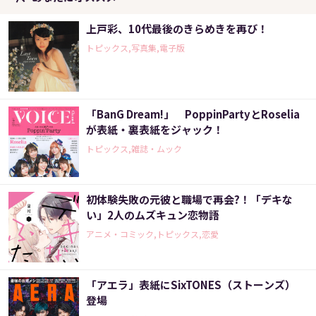
上戸彩、10代最後のきらめきを再び！
トピックス,写真集,電子版
「BanG Dream!」 PoppinPartyとRoselia
が表紙・裏表紙をジャック！
トピックス,雑誌・ムック
初体験失敗の元彼と職場で再会?！「デキな
い」2人のムズキュン恋物語
アニメ・コミック,トピックス,恋愛
「アエラ」表紙にSixTONES（ストーンズ）
登場