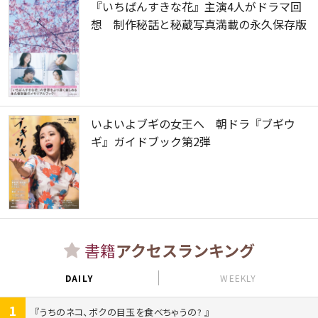
『いちばんすきな花』主演4人がドラマ回
想 制作秘話と秘蔵写真満載の永久保存版
いよいよブギの女王へ 朝ドラ『ブギウ
ギ』ガイドブック第2弾
書籍
アクセスランキング
DAILY
WEEKLY
1
うちのネコ、ボクの目玉を食べちゃうの?