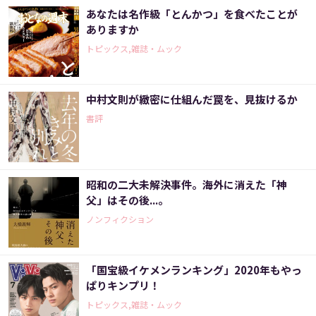
あなたは名作級「とんかつ」を食べたことが
ありますか
トピックス,雑誌・ムック
中村文則が緻密に仕組んだ罠を、見抜けるか
書評
昭和の二大未解決事件。海外に消えた「神
父」はその後...。
ノンフィクション
「国宝級イケメンランキング」2020年もやっ
ぱりキンプリ！
トピックス,雑誌・ムック