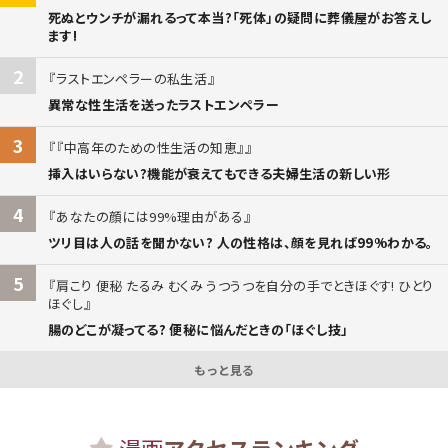
死ぬとウンチが漏れるって本当?「死体」の疑問に葬儀屋がお答えし
ます!
2
ラストエンペラーの私生活
異常な性生活を送ったラストエンペラー
3
『中高年のための性生活の知恵』
挿入はいらない?機能が衰えてもできる夫婦生活の新しい形
4
あなたの顔には99%理由がある
ツリ目は人の話を聞かない? 人の性格は、顔を見れば99%わかる。
5
肩こり 便秘 たるみ むくみ うつうつを自分の手でときほぐす! ひとり
ほぐし
腸のどこが凝ってる? 便秘に悩んだときの「ほぐし技」
もっと見る
漫画
アクセスランキング