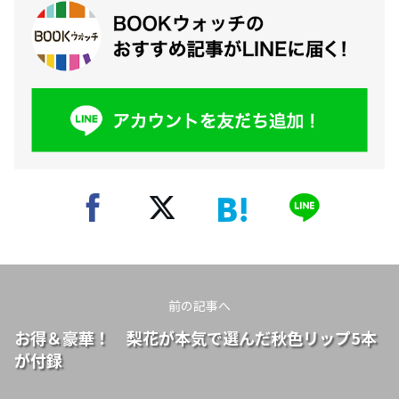
前の記事へ
お得＆豪華！ 梨花が本気で選んだ秋色リップ5本
が付録