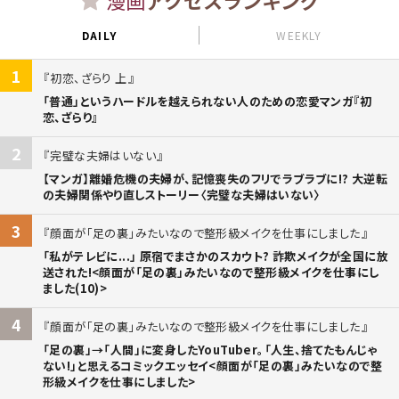
DAILY
WEEKLY
1
初恋、ざらり 上
「普通」というハードルを越えられない人のための恋愛マンガ『初
恋、ざらり』
2
完璧な夫婦はいない
【マンガ】離婚危機の夫婦が、記憶喪失のフリでラブラブに!? 大逆転
の夫婦関係やり直しストーリー〈完璧な夫婦はいない〉
3
顔面が「足の裏」みたいなので整形級メイクを仕事にしました
「私がテレビに...」 原宿でまさかのスカウト? 詐欺メイクが全国に放
送された!<顔面が「足の裏」みたいなので整形級メイクを仕事にし
ました(10)>
4
顔面が「足の裏」みたいなので整形級メイクを仕事にしました
「足の裏」→「人間」に変身したYouTuber。「人生、捨てたもんじゃ
ない!」と思えるコミックエッセイ<顔面が「足の裏」みたいなので整
形級メイクを仕事にしました>