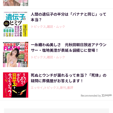
人間の遺伝子の半分は「バナナと同じ」って
本当？
トピックス,雑誌・ムック
一糸纏わぬ美しさ 元秋田朝日放送アナウン
サー・塩地美澄が表紙＆袋綴じに登場！
トピックス,雑誌・ムック
死ぬとウンチが漏れるって本当？「死体」の
疑問に葬儀屋がお答えします！
エッセイ,トピックス,新刊,書評
Recommended by