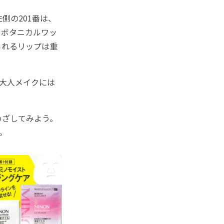
側の201番は、
。ボタニカルワッ
られるリップは重
大人メイクには
めざしてみよう。
。