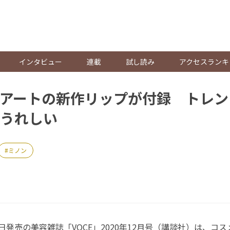
。
インタビュー
連載
試し読み
アクセスランキ
アートの新作リップが付録 トレン
うれしい
ミノン
22日発売の美容雑誌「VOCE」2020年12月号（講談社）は、コ