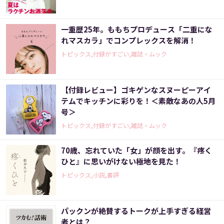
一重歴25年。ももちプロデュース「二重にな
れマスカラ」でコンプレックスを解消！
トピックス,付録がすごい,雑誌・ムック
【付録レビュー】ゴキゲンなスヌーピーアイ
テムでキッチンに彩りを！＜素敵なあの人5月
号＞
トピックス,付録がすごい,雑誌・ムック
70歳、忘れていた「女」が顔を出す。『疼く
ひと』に思いがけない極地を見た！
トピックス,小説,書評
パックンが絶賛するトークが上手すぎる経営
者とは？