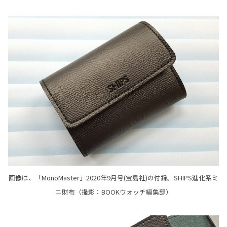
画像は、「MonoMaster」2020年9月号(宝島社)の付録。SHIPS進化系ミ
ニ財布（撮影：BOOKウォッチ編集部）