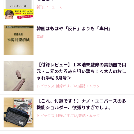
新刊JPニュース
韓国はもはや「反日」よりも「卑日」
書評
【付録レビュー】山本浩未監修の美顔器で目
元・口元のたるみを狙い撃ち！＜大人のおし
ゃれ手帖 6月号＞
トピックス,付録がすごい,雑誌・ムック
【これ、付録です！】ナノ・ユニバースの多
機能ショルダー、欲張りすぎでしょ。
トピックス,付録がすごい,雑誌・ムック