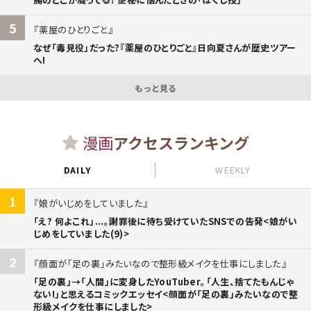
5
薬屋のひとりごと
なぜ「毒見役」だった?『薬屋のひとりごと』日向夏さんが歴史ツアー
へ!
もっと見る
漫画
アクセスランキング
DAILY
WEEKLY
1
娘がいじめをしていました
「え? 何よこれ」...。謝罪後に待ち受けていたSNSでの告発<娘がい
じめをしていました(9)>
2
顔面が「足の裏」みたいなので整形級メイクを仕事にしました
「足の裏」→「人間」に変身したYouTuber。「人生、捨てたもんじゃ
ない!」と思えるコミックエッセイ<顔面が「足の裏」みたいなので整
形級メイクを仕事にしました>