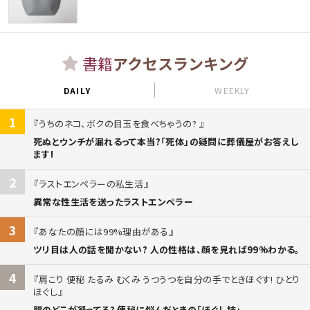
書籍
アクセスランキング
DAILY
WEEKLY
1
うちのネコ、ボクの目玉を食べちゃうの?
死ぬとウンチが漏れるって本当?「死体」の疑問に葬儀屋がお答えし
ます!
2
ラストエンペラーの私生活
異常な性生活を送ったラストエンペラー
3
あなたの顔には99%理由がある
ツリ目は人の話を聞かない? 人の性格は、顔を見れば99%わかる。
4
肩こり 便秘 たるみ むくみ うつうつを自分の手でときほぐす! ひとり
ほぐし
腸のどこが凝ってる? 便秘に悩んだときの「ほぐし技」