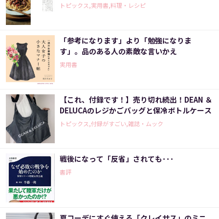
トピックス,実用書,料理・レシピ
「参考になります」より「勉強になりま
す」。品のある人の素敵な言いかえ
実用書
【これ、付録です！】売り切れ続出！DEAN ＆
DELUCAのレジかごバッグと保冷ボトルケース
トピックス,付録がすごい,雑誌・ムック
戦後になって「反省」されても･･･
書評
夏コーデにすぐ使える「クレイサス」のミニ