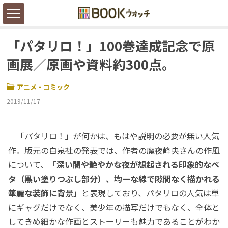
「パタリロ！」100巻達成記念で原
画展／原画や資料約300点。
アニメ・コミック
2019/11/17
「パタリロ！」が何かは、もはや説明の必要が無い人気
作。版元の白泉社の発表では、作者の魔夜峰央さんの作風
について、
「深い闇や艶やかな夜が想起される印象的なベ
タ（黒い塗りつぶし部分）、均一な線で隙間なく描かれる
華麗な装飾に背景」
と表現しており、パタリロの人気は単
にギャグだけでなく、美少年の描写だけでもなく、全体と
してきめ細かな作画とストーリーも魅力であることがわか