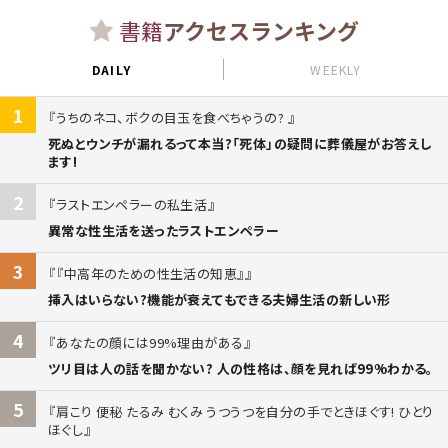
書籍
アクセスランキング
DAILY
WEEKLY
1
うちのネコ、ボクの目玉を食べちゃうの?
死ぬとウンチが漏れるって本当?「死体」の疑問に葬儀屋がお答えし
ます!
2
ラストエンペラーの私生活
異常な性生活を送ったラストエンペラー
3
『中高年のための性生活の知恵』
挿入はいらない?機能が衰えてもできる夫婦生活の新しい形
4
あなたの顔には99%理由がある
ツリ目は人の話を聞かない? 人の性格は、顔を見れば99%わかる。
5
肩こり 便秘 たるみ むくみ うつうつを自分の手でときほぐす! ひとり
ほぐし