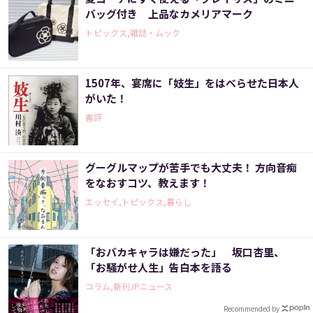
バッグ付き 上品なカメリアマーク
トピックス,雑誌・ムック
1507年、宴席に「妓生」をはべらせた日本人
がいた！
書評
グーグルマップが苦手でも大丈夫！ 方向音痴
をなおすコツ、教えます！
エッセイ,トピックス,暮らし
「おバカキャラは嫌だった」 坂口杏里、
「お騒がせ人生」告白本を語る
コラム,新刊JPニュース
Recommended by