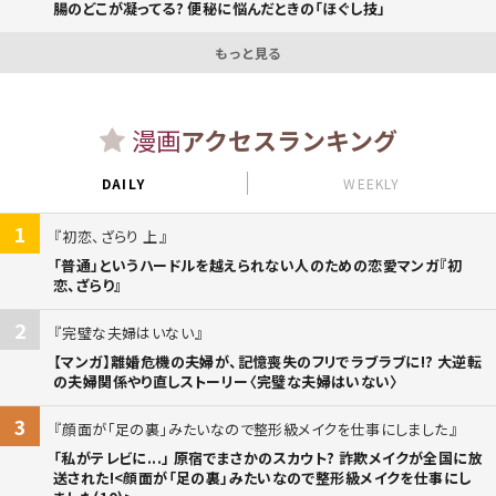
腸のどこが凝ってる? 便秘に悩んだときの「ほぐし技」
もっと見る
漫画
アクセスランキング
DAILY
WEEKLY
1
初恋、ざらり 上
「普通」というハードルを越えられない人のための恋愛マンガ『初
恋、ざらり』
2
完璧な夫婦はいない
【マンガ】離婚危機の夫婦が、記憶喪失のフリでラブラブに!? 大逆転
の夫婦関係やり直しストーリー〈完璧な夫婦はいない〉
3
顔面が「足の裏」みたいなので整形級メイクを仕事にしました
「私がテレビに...」 原宿でまさかのスカウト? 詐欺メイクが全国に放
送された!<顔面が「足の裏」みたいなので整形級メイクを仕事にし