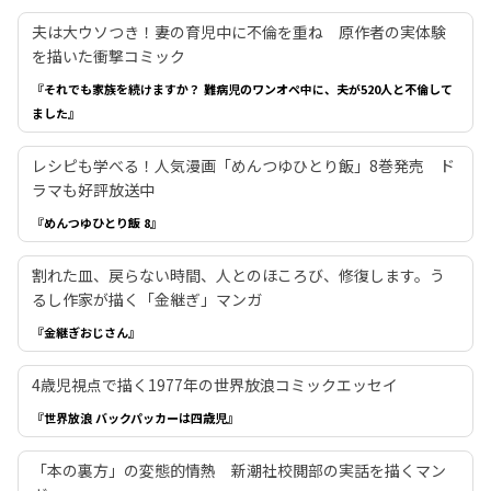
夫は大ウソつき！妻の育児中に不倫を重ね 原作者の実体験
を描いた衝撃コミック
『それでも家族を続けますか？ 難病児のワンオペ中に、夫が520人と不倫して
ました』
レシピも学べる！人気漫画「めんつゆひとり飯」8巻発売 ド
ラマも好評放送中
『めんつゆひとり飯 8』
割れた皿、戻らない時間、人とのほころび、修復します。う
るし作家が描く「金継ぎ」マンガ
『金継ぎおじさん』
4歳児視点で描く1977年の世界放浪コミックエッセイ
『世界放浪 バックパッカーは四歳児』
「本の裏方」の変態的情熱 新潮社校閲部の実話を描くマン