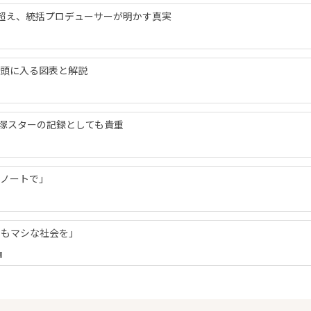
超え、統括プロデューサーが明かす真実
が頭に入る図表と解説
宝塚スターの記録としても貴重
ーノートで」
でもマシな社会を」
』