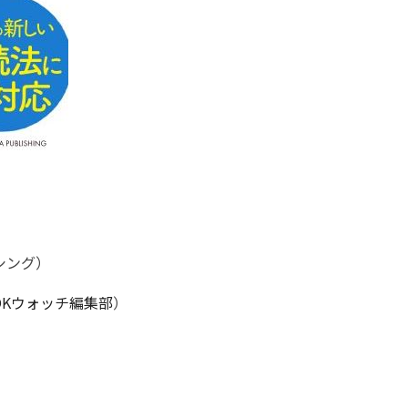
シング）
OKウォッチ編集部
）