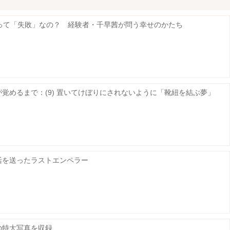
婚って「失敗」なの？ 経験者・千早茜が問う幸せのかたち
覚めるまで：(9) 置いてけぼりにされないように「靴紐を結ぶ夢」
活を送ったラストエンペラー
の特大写真を収録