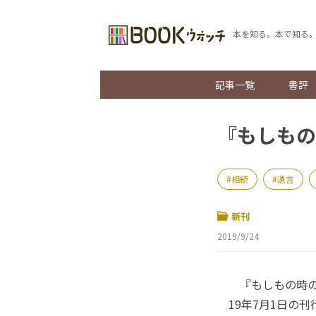
本を知る。本で知る
記事一覧
書評
『もしもの
相続
遺言
新刊
2019/9/24
『もしもの時の
19年7月1日の