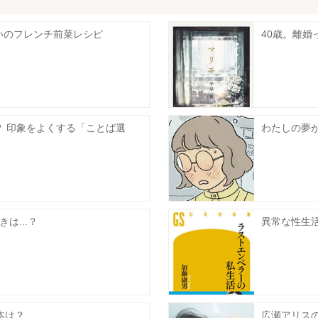
いのフレンチ前菜レシピ
40歳。離
 印象をよくする「ことば選
わたしの夢が
は...？
異常な性生
本は？
広瀬アリス