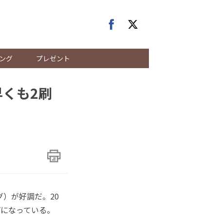
ング
プレゼント
早くも2刷
）が好調だ。20
プになっている。