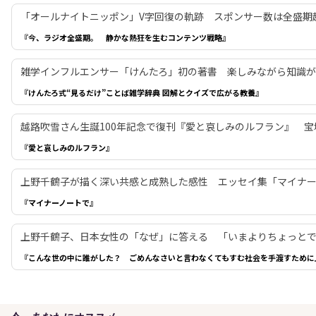
「オールナイトニッポン」V字回復の軌跡 スポンサー数は全盛期
『今、ラジオ全盛期。 静かな熱狂を生むコンテンツ戦略』
雑学インフルエンサー「けんたろ」初の著書 楽しみながら知識
『けんたろ式“見るだけ”ことば雑学辞典 図解とクイズで広がる教養』
越路吹雪さん生誕100年記念で復刊『愛と哀しみのルフラン』 
『愛と哀しみのルフラン』
上野千鶴子が描く深い共感と成熟した感性 エッセイ集「マイナ
『マイナーノートで』
上野千鶴子、日本女性の「なぜ」に答える 「いまよりちょっと
『こんな世の中に誰がした？ ごめんなさいと言わなくてもすむ社会を手渡すために