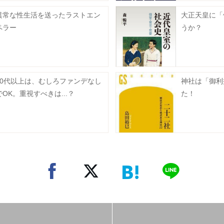
異常な性生活を送ったラストエン
大正天皇に「
ペラー
うか？
40代以上は、むしろファンデなし
神社は「御利
でOK。重視すべきは...？
た！