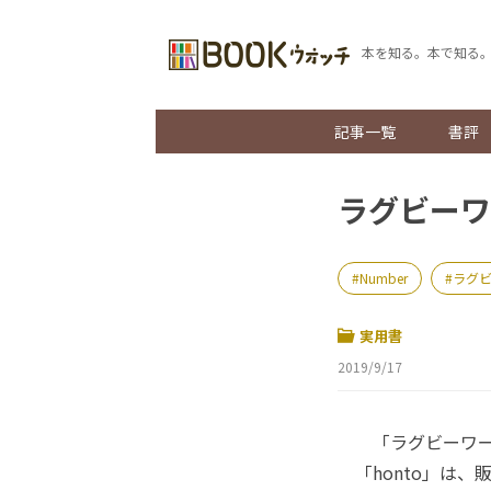
本を知る。本で知る
記事一覧
書評
ラグビーワ
Number
ラグ
実用書
2019/9/17
「ラグビーワール
「honto」は