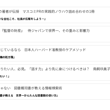
年の著者が伝授 マスコミPRの実践的ノウハウ詰め合わせの1冊
さな会社こそ、社長が広報をしよう－』
刊『監督の財産』 侍ジャパンで世界一、その重みと影響力
感じているなら 日本人ハーバード准教授のケアメソッド
機の処方箋』
やりたい人、必見。「話す力」より先に身につけるべきは？ 鳥飼玖美
たい！』
じゃない 図書館司書が教える情報検索術
書が教える 世界一かんたんな図書館の使い方』