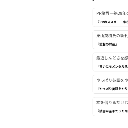
PR業界一筋29
『PRのススメ －小
栗山英樹氏の新
『監督の財産』
最近しんどさを
『まいにちメンタル危
やっぱり英語を
『やっぱり英語をやり
本を借りるだけ
『読書が苦手だった司