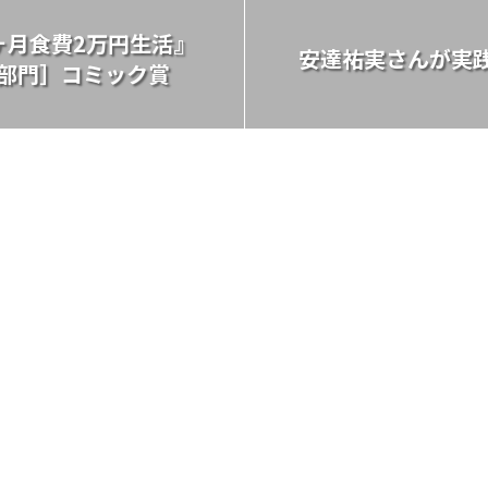
ヶ月食費2万円生活』
安達祐実さんが実
部門］コミック賞