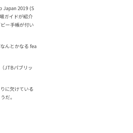
an 2019 (S
表や会場ガイドが紹介
グビー手帳が付い
んとかなる fea
（JTBパブリッ
りに欠けている
ようだ。