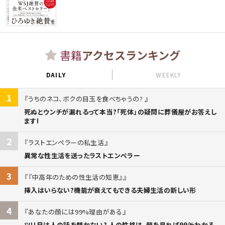
書籍
アクセスランキング
DAILY
WEEKLY
1
うちのネコ、ボクの目玉を食べちゃうの?
死ぬとウンチが漏れるって本当?「死体」の疑問に葬儀屋がお答えし
ます!
2
ラストエンペラーの私生活
異常な性生活を送ったラストエンペラー
3
『中高年のための性生活の知恵』
挿入はいらない?機能が衰えてもできる夫婦生活の新しい形
4
あなたの顔には99%理由がある
ツリ目は人の話を聞かない? 人の性格は、顔を見れば99%わかる。