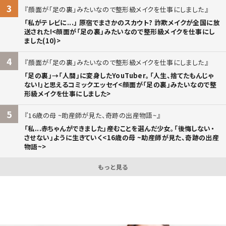
3
顔面が「足の裏」みたいなので整形級メイクを仕事にしました
「私がテレビに...」 原宿でまさかのスカウト? 詐欺メイクが全国に放
送された!<顔面が「足の裏」みたいなので整形級メイクを仕事にし
ました(10)>
4
顔面が「足の裏」みたいなので整形級メイクを仕事にしました
「足の裏」→「人間」に変身したYouTuber。「人生、捨てたもんじゃ
ない!」と思えるコミックエッセイ<顔面が「足の裏」みたいなので整
形級メイクを仕事にしました>
5
16歳の母 ~助産師が見た、奇跡の出産物語~
「私...赤ちゃんができました」――産むことを選んだ少女。「後悔しない・
させない」ように生きていく<16歳の母 ~助産師が見た、奇跡の出産
物語~>
もっと見る