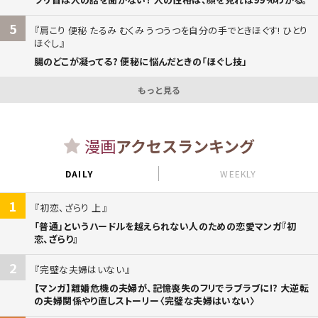
5
肩こり 便秘 たるみ むくみ うつうつを自分の手でときほぐす! ひとり
ほぐし
腸のどこが凝ってる? 便秘に悩んだときの「ほぐし技」
もっと見る
漫画
アクセスランキング
DAILY
WEEKLY
1
初恋、ざらり 上
「普通」というハードルを越えられない人のための恋愛マンガ『初
恋、ざらり』
2
完璧な夫婦はいない
【マンガ】離婚危機の夫婦が、記憶喪失のフリでラブラブに!? 大逆転
の夫婦関係やり直しストーリー〈完璧な夫婦はいない〉