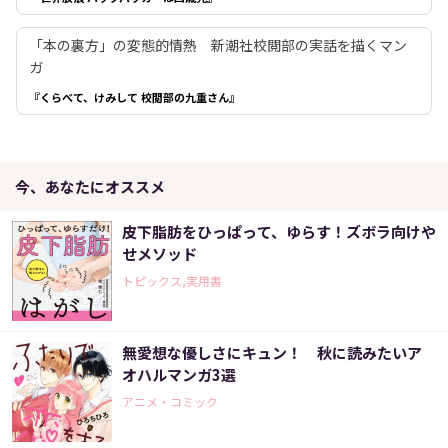
「本の裏方」の変態的情熱 新潮社校閲部の実話を描くマン
ガ
『くらべて、けみして 校閲部の九重さん』
今、あなたにオススメ
皮下脂肪をひっぱって、ゆらす！ズボラ向けや
せメソッド
トピックス,実用書
無愛想な優しさにキュン！ 秋に読みたいア
オハルマンガ3選
アニメ・コミック