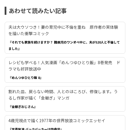
あわせて読みたい記事
夫は大ウソつき！妻の育児中に不倫を重ね 原作者の実体験
を描いた衝撃コミック
『それでも家族を続けますか？ 難病児のワンオペ中に、夫が520人と不倫して
ました』
レシピも学べる！人気漫画「めんつゆひとり飯」8巻発売 ド
ラマも好評放送中
『めんつゆひとり飯 8』
割れた皿、戻らない時間、人とのほころび、修復します。う
るし作家が描く「金継ぎ」マンガ
『金継ぎおじさん』
4歳児視点で描く1977年の世界放浪コミックエッセイ
『世界放浪 バックパッカーは四歳児』