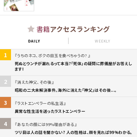
書籍
アクセスランキング
DAILY
WEEKLY
1
うちのネコ、ボクの目玉を食べちゃうの?
死ぬとウンチが漏れるって本当?「死体」の疑問に葬儀屋がお答えし
ます!
2
消えた神父、その後
昭和の二大未解決事件。海外に消えた「神父」はその後...。
3
ラストエンペラーの私生活
異常な性生活を送ったラストエンペラー
4
あなたの顔には99%理由がある
ツリ目は人の話を聞かない? 人の性格は、顔を見れば99%わかる。