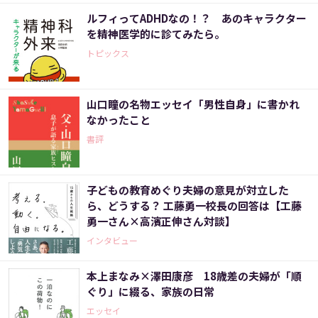
ルフィってADHDなの！？ あのキャラクター
を精神医学的に診てみたら。
トピックス
山口瞳の名物エッセイ「男性自身」に書かれ
なかったこと
書評
子どもの教育めぐり夫婦の意見が対立した
ら、どうする？ 工藤勇一校長の回答は【工藤
勇一さん×高濱正伸さん対談】
インタビュー
本上まなみ×澤田康彦 18歳差の夫婦が「順
ぐり」に綴る、家族の日常
エッセイ