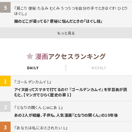
5
肩こり 便秘 たるみ むくみ うつうつを自分の手でときほぐす! ひとり
ほぐし
腸のどこが凝ってる? 便秘に悩んだときの「ほぐし技」
もっと見る
漫画
アクセスランキング
DAILY
WEEKLY
1
ゴールデンカムイ 1
アイヌ語ってスマホで打てるの!? 『ゴールデンカムイ』を学芸員が読
むと。【マンガでひらく歴史の扉 1】
2
となりの関くん じゅにあ 1
あの2人が結婚、子供も。人気漫画『となりの関くん』の10年後
3
あなたは私におとされたい 1