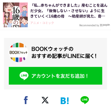
「私...赤ちゃんができました」――産むことを選ん
だ少女。「後悔しない・させない」ように生
きていく＜16歳の母 ～助産師が見た、奇跡
の出産物語～＞
アニメ・コミック
Recommended by