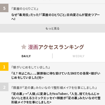
5
薬屋のひとりごと
なぜ「毒見役」だった?『薬屋のひとりごと』日向夏さんが歴史ツアー
へ!
もっと見る
漫画
アクセスランキング
DAILY
WEEKLY
1
娘がいじめをしていました
「え? 何よこれ」...。謝罪後に待ち受けていたSNSでの告発<娘がい
じめをしていました(9)>
2
顔面が「足の裏」みたいなので整形級メイクを仕事にしました
「足の裏」→「人間」に変身したYouTuber。「人生、捨てたもんじゃ
ない!」と思えるコミックエッセイ<顔面が「足の裏」みたいなので整
形級メイクを仕事にしました>