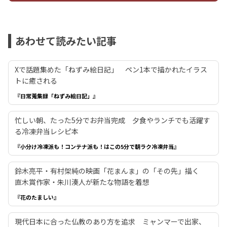
あわせて読みたい記事
Xで話題集めた「ねずみ絵日記」 ペン1本で描かれたイラス
トに癒される
『日常蒐集録「ねずみ絵日記」』
忙しい朝、たった5分でお弁当完成 夕食やランチでも活躍す
る冷凍弁当レシピ本
『小分け冷凍派も！コンテナ派も！はこの5分で朝ラク冷凍弁当』
鈴木亮平・有村架純の映画「花まんま」の「その先」描く
直木賞作家・朱川湊人が新たな物語を着想
『花のたましい』
現代日本に合った仏教のあり方を追求 ミャンマーで出家、