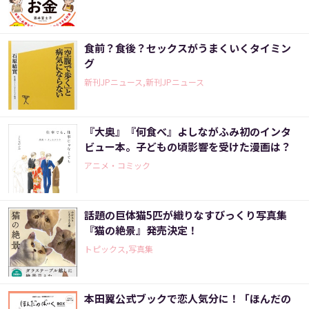
食前？食後？セックスがうまくいくタイミン
グ
新刊JPニュース,新刊JPニュース
『大奥』『何食べ』よしながふみ初のインタ
ビュー本。子どもの頃影響を受けた漫画は？
アニメ・コミック
話題の巨体猫5匹が織りなすびっくり写真集
『猫の絶景』発売決定！
トピックス,写真集
本田翼公式ブックで恋人気分に！「ほんだの