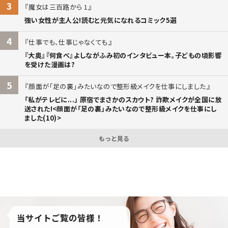
3
魔女は三百路から 1
強い女性が主人公!読むと元気になれるコミック5選
4
仕事でも、仕事じゃなくても
『大奥』『何食べ』よしながふみ初のインタビュー本。子どもの頃影響
を受けた漫画は?
5
顔面が「足の裏」みたいなので整形級メイクを仕事にしました
「私がテレビに...」 原宿でまさかのスカウト? 詐欺メイクが全国に放
送された!<顔面が「足の裏」みたいなので整形級メイクを仕事にし
ました(10)>
もっと見る
当サイトご覧の皆様！