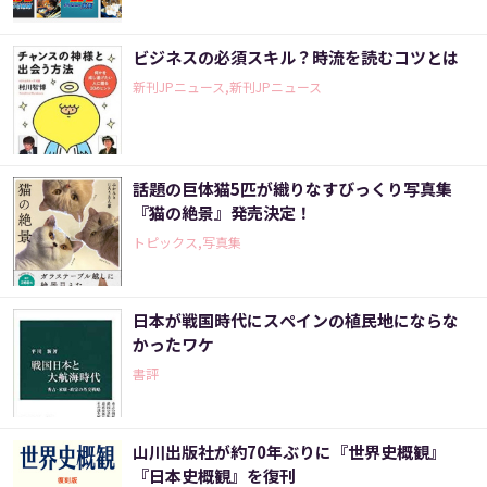
ビジネスの必須スキル？時流を読むコツとは
新刊JPニュース,新刊JPニュース
話題の巨体猫5匹が織りなすびっくり写真集
『猫の絶景』発売決定！
トピックス,写真集
日本が戦国時代にスペインの植民地にならな
かったワケ
書評
山川出版社が約70年ぶりに『世界史概観』
『日本史概観』を復刊