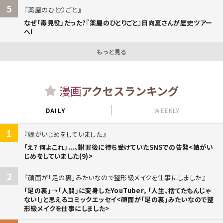
5
薬屋のひとりごと
なぜ「毒見役」だった?『薬屋のひとりごと』日向夏さんが歴史ツアー
へ!
もっと見る
漫画
アクセスランキング
DAILY
WEEKLY
1
娘がいじめをしていました
「え? 何よこれ」...。謝罪後に待ち受けていたSNSでの告発<娘がい
じめをしていました(9)>
2
顔面が「足の裏」みたいなので整形級メイクを仕事にしました
「足の裏」→「人間」に変身したYouTuber。「人生、捨てたもんじゃ
ない!」と思えるコミックエッセイ<顔面が「足の裏」みたいなので整
形級メイクを仕事にしました>