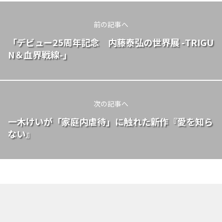
前の記事へ
「デビュー25周年記念 内藤泰弘の世界展 -TRIGU
N＆血界戦線-」
次の記事へ
一木けいが「家庭内虐待」に触れた新作『愛を知ら
ない』