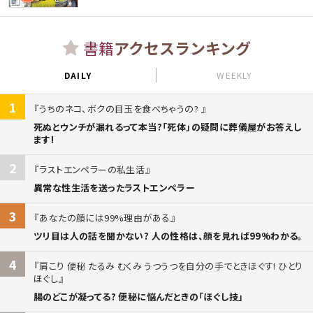
書籍
アクセスランキング
DAILY
WEEKLY
1
うちのネコ、ボクの目玉を食べちゃうの?
死ぬとウンチが漏れるって本当?「死体」の疑問に葬儀屋がお答えし
ます!
2
ラストエンペラーの私生活
異常な性生活を送ったラストエンペラー
3
あなたの顔には99%理由がある
ツリ目は人の話を聞かない? 人の性格は、顔を見れば99%わかる。
4
肩こり 便秘 たるみ むくみ うつうつを自分の手でときほぐす! ひとり
ほぐし
腸のどこが凝ってる? 便秘に悩んだときの「ほぐし技」