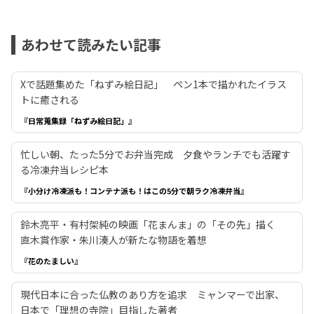
あわせて読みたい記事
Xで話題集めた「ねずみ絵日記」 ペン1本で描かれたイラス
トに癒される
『日常蒐集録「ねずみ絵日記」』
忙しい朝、たった5分でお弁当完成 夕食やランチでも活躍す
る冷凍弁当レシピ本
『小分け冷凍派も！コンテナ派も！はこの5分で朝ラク冷凍弁当』
鈴木亮平・有村架純の映画「花まんま」の「その先」描く
直木賞作家・朱川湊人が新たな物語を着想
『花のたましい』
現代日本に合った仏教のあり方を追求 ミャンマーで出家、
日本で「理想の寺院」目指した著者