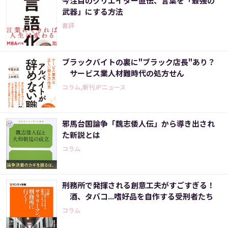
今注目のクリエイター直伝、言葉を「最強の
武器」にする方法
書評
ブラックバイトの裏に"ブラック店長"あり？
サービス業人材難時代の処方せん
コラム,新刊JPニュース
邪馬台国論争「魏志倭人伝」から導き出され
た新説とは
コラム
刑務所で発揮される創意工夫がすごすぎる！
酒、タバコ...嗜好品を自作する受刑者たち
コラム