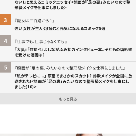
ない!」と思えるコミックエッセイ<顔面が「足の裏」みたいなので整
形級メイクを仕事にしました>
3
魔女は三百路から 1
強い女性が主人公!読むと元気になれるコミック5選
4
仕事でも、仕事じゃなくても
『大奥』『何食べ』よしながふみ初のインタビュー本。子どもの頃影響
を受けた漫画は?
5
顔面が「足の裏」みたいなので整形級メイクを仕事にしました
「私がテレビに...」 原宿でまさかのスカウト? 詐欺メイクが全国に放
送された!<顔面が「足の裏」みたいなので整形級メイクを仕事にし
ました(10)>
もっと見る