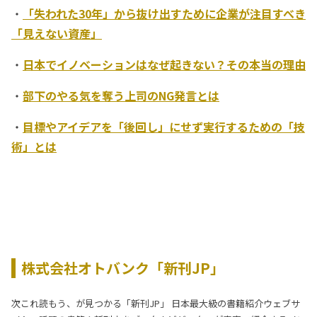
・
「失われた30年」から抜け出すために企業が注目すべき
「見えない資産」
・
日本でイノベーションはなぜ起きない？その本当の理由
・
部下のやる気を奪う上司のNG発言とは
・
目標やアイデアを「後回し」にせず実行するための「技
術」とは
株式会社オトバンク「新刊JP」
次これ読もう、が見つかる「新刊JP」 日本最大級の書籍紹介ウェブサ