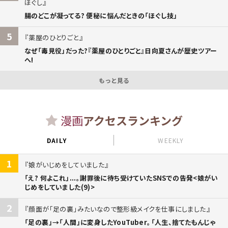
ほぐし
腸のどこが凝ってる? 便秘に悩んだときの「ほぐし技」
5
薬屋のひとりごと
なぜ「毒見役」だった?『薬屋のひとりごと』日向夏さんが歴史ツアー
へ!
もっと見る
漫画
アクセスランキング
DAILY
WEEKLY
1
娘がいじめをしていました
「え? 何よこれ」...。謝罪後に待ち受けていたSNSでの告発<娘がい
じめをしていました(9)>
2
顔面が「足の裏」みたいなので整形級メイクを仕事にしました
「足の裏」→「人間」に変身したYouTuber。「人生、捨てたもんじゃ