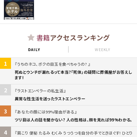
書籍
アクセスランキング
DAILY
WEEKLY
1
うちのネコ、ボクの目玉を食べちゃうの?
死ぬとウンチが漏れるって本当?「死体」の疑問に葬儀屋がお答えし
ます!
2
ラストエンペラーの私生活
異常な性生活を送ったラストエンペラー
3
あなたの顔には99%理由がある
ツリ目は人の話を聞かない? 人の性格は、顔を見れば99%わかる。
4
肩こり 便秘 たるみ むくみ うつうつを自分の手でときほぐす! ひとり