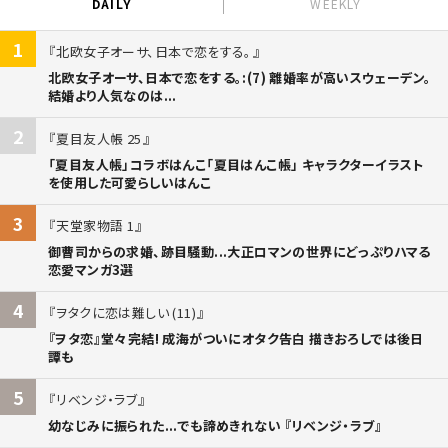
DAILY
WEEKLY
1
北欧女子オーサ、日本で恋をする。
北欧女子オーサ、日本で恋をする。:(7) 離婚率が高いスウェーデン。
結婚より人気なのは...
2
夏目友人帳 25
「夏目友人帳」コラボはんこ「夏目はんこ帳」 キャラクターイラスト
を使用した可愛らしいはんこ
3
天堂家物語 1
御曹司からの求婚、跡目騒動...大正ロマンの世界にどっぷりハマる
恋愛マンガ3選
4
ヲタクに恋は難しい (11)
『ヲタ恋』堂々完結! 成海がついにオタク告白 描きおろしでは後日
譚も
5
リベンジ・ラブ
幼なじみに振られた...でも諦めきれない 『リベンジ・ラブ』