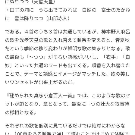
にぬれつつ（天智天皇）
・田子の浦に うち出でてみれば 白妙の 富士のたかね
に 雪は降りつつ（山部赤人）
である。４首のうち３首は共通しているが、柿本野人麻呂
の歌を光孝天皇の歌と入れ替えて順番を変えると、春夏秋
冬という季節の移り変わりが鮮明な歌の集まりとなる。歌
の最後も「～つつ」がそろい語感がいいし、「衣手」「白
妙」といった共通のワードも出てくる。順番を入れ替えた
ことで、テーマと語感とイメージがマッチした、歌の美し
いワンセットが出来上がるのだ。
『秘められた真序小倉百人一首』では、このような歌のセ
ットが節となり、章となって、最後に一つの壮大な叙事詩
の様相となる。
それぞれの歌を個別に見ているだけでは絶対にわからな
い、100首をある順番で通して読むことではじめて体験で