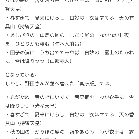
りほの庵の 苫をあらみ わが衣手は 露にぬれつつ（天
智天皇）
・春すぎて 夏来にけらし 白妙の 衣ほすてふ 天の香
具山（持統天皇）
・あしびきの 山鳥の尾の しだり尾の ながながし夜
を ひとりかも寝む（柿本人麻呂）
・田子の浦に うち出でてみれば 白妙の 富士のたかね
に 雪は降りつつ（山部赤人）
となっている。
しかし、野田さんが並べ替えた「真序版」では、
・君がため 春の野にいでて 若菜摘む わが衣手に 雪
は降りつつ（光孝天皇）
・春すぎて 夏来にけらし 白妙の 衣ほすてふ 天の香
具山（持統天皇）
・秋の田の かりほの庵の 苫をあらみ わが衣手は 露