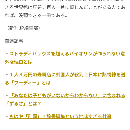
きる世界観は圧巻。百人一首に親しんだことがある人であ
れば、没頭できる一冊である。
（新刊JP編集部）
関連記事
・
ストラディバリウスを超えるバイオリンが作られない意
外な理由とは
・
１人３万円の寿司店に外国人が殺到！日本に熱視線を送
る「フーディー」とは
・
「あなたは子どもがいないからわからない」に含まれる
「ずるさ」とは？
・
もはや「刑罰」？辞書編集という地味すぎる仕事