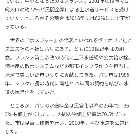
ている。中心となったのはフランス。2001年の段階では
総人口の約72％が民間企業による上水道サービスを受け
ていた。ところがその割合は2016年には60％にまで下が
っている。
世界の「水メジャー」の代表といわれるヴェオリア社と
スエズ社の本社はパリにある。ともに19世紀半ばの創
立。フランス第二帝政の時代に上下水道網や公共給水栓、
清掃用の散水システムなどの都市インフラ作りを担当し、
清潔で美しい都市づくりに貢献してきた。パリ市は1985
年、シラク市長の時代に両社と25年間の契約を結び、水
道の民営化をしていた。
ところが、パリの水道料金は民営化以降の25年で、26
5％も値上がりした。この間の物価上昇率は70.5％だっ
た。市は見直し作業を行い、2010年、再び水道を公営化
した。