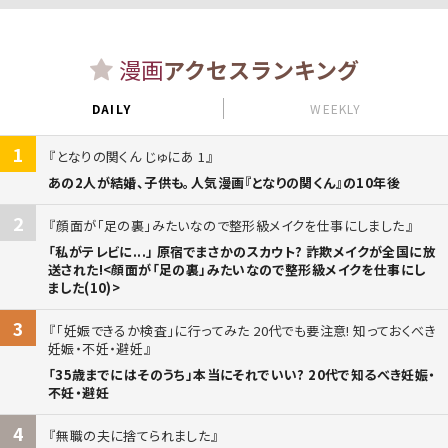
漫画
アクセスランキング
DAILY
WEEKLY
1
となりの関くん じゅにあ 1
あの2人が結婚、子供も。人気漫画『となりの関くん』の10年後
2
顔面が「足の裏」みたいなので整形級メイクを仕事にしました
「私がテレビに...」 原宿でまさかのスカウト? 詐欺メイクが全国に放
送された!<顔面が「足の裏」みたいなので整形級メイクを仕事にし
ました(10)>
3
「妊娠できるか検査」に行ってみた 20代でも要注意! 知っておくべき
妊娠・不妊・避妊
「35歳までにはそのうち」本当にそれでいい? 20代で知るべき妊娠・
不妊・避妊
4
無職の夫に捨てられました