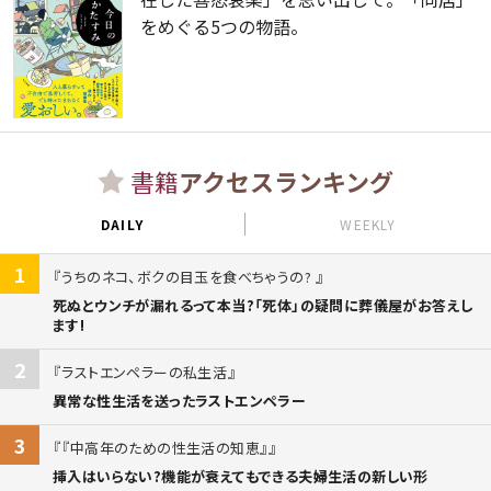
をめぐる5つの物語。
書籍
アクセスランキング
DAILY
WEEKLY
1
うちのネコ、ボクの目玉を食べちゃうの?
死ぬとウンチが漏れるって本当?「死体」の疑問に葬儀屋がお答えし
ます!
2
ラストエンペラーの私生活
異常な性生活を送ったラストエンペラー
3
『中高年のための性生活の知恵』
挿入はいらない?機能が衰えてもできる夫婦生活の新しい形