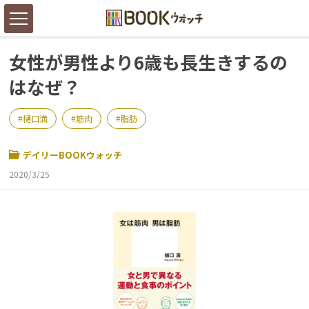
女性が男性より6歳も長生きするの
はなぜ？
樋口満
筋肉
脂肪
デイリーBOOKウォッチ
2020/3/25