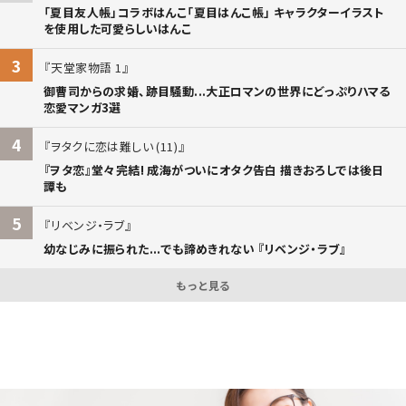
「夏目友人帳」コラボはんこ「夏目はんこ帳」 キャラクターイラスト
を使用した可愛らしいはんこ
3
天堂家物語 1
御曹司からの求婚、跡目騒動...大正ロマンの世界にどっぷりハマる
恋愛マンガ3選
4
ヲタクに恋は難しい (11)
『ヲタ恋』堂々完結! 成海がついにオタク告白 描きおろしでは後日
譚も
5
リベンジ・ラブ
幼なじみに振られた...でも諦めきれない 『リベンジ・ラブ』
もっと見る