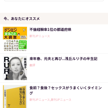
今、あなたにオススメ
不倫経験率1位の都道府県
新刊JPニュース
来年春、元夫と再び...浅丘ルリ子の半生記
書評
食前？食後？セックスがうまくいくタイミン
グ
新刊JPニュース,新刊JPニュース