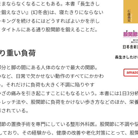
ままならなくなることもある。本書『長生きし
鍛えなさい』(幻冬舎)は、寝たきりにならない
ーキングを続けるにはどうすればよいかを示し
、タイトルにある通り股関節を鍛えることだ。
り重い負荷
長生きしたけ
分と脚の間にある人体のなかで最大の関節。
ama
つなど、日常で欠かせない動作のすべてにかかわ
う。それだけに負荷も大きく不調に陥りやす
ひざの痛みを引き起こすことにもなるという。本書には1日3分
トレッチ法や、股関節に負荷をかけない歩き方などのほか、栄
示されている。
節の置換手術を専門にしている整形外科医。股関節に不調や
察しており、その経験から、健康の改善や老化対策にとって、股