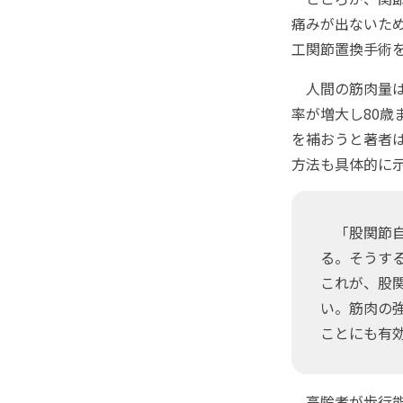
痛みが出ないた
工関節置換手術
人間の筋肉量は4
率が増大し80歳
を補おうと著者
方法も具体的に
「股関節自
る。そうす
これが、股
い。筋肉の
ことにも有
高齢者が歩行能