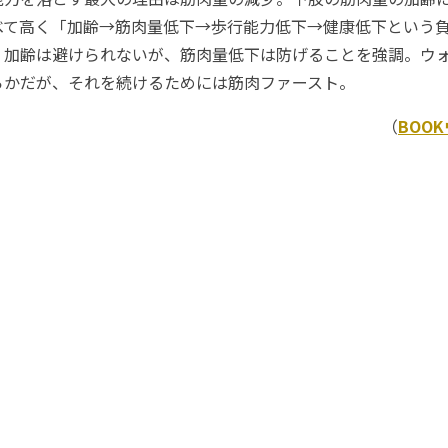
べて高く「加齢→筋肉量低下→歩行能力低下→健康低下という
、加齢は避けられないが、筋肉量低下は防げることを強調。ウ
らかだが、それを続けるためには筋肉ファースト。
（
BOO