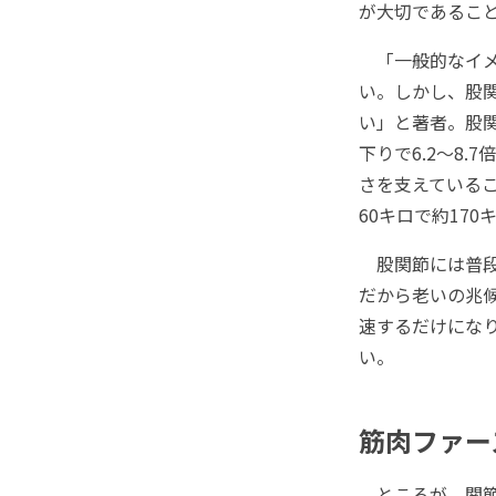
が大切であるこ
「一般的なイメ
い。しかし、股
い」と著者。股関
下りで6.2～8
さを支えている
60キロで約170
股関節には普段
だから老いの兆
速するだけにな
い。
筋肉ファー
ところが、関節