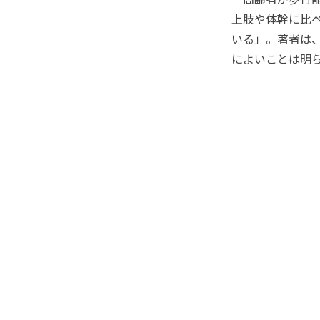
上肢や体幹に比
いる」。著者は
によいことは明