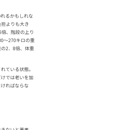
れるかもしれな
負担よりも大き
5倍、階段の上り
0～270キロの重
の2．8倍、体重
されている状態。
だけでは老いを加
なければならな
できないと著者。