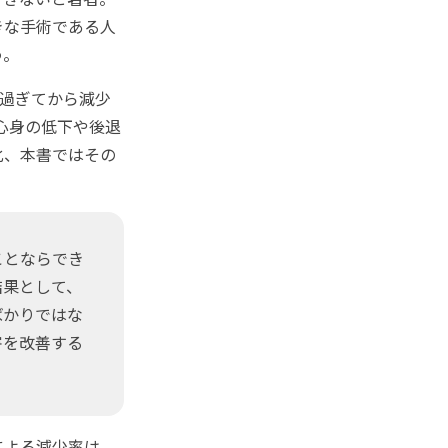
きな手術である人
う。
を過ぎてから減少
る心身の低下や後退
化、本書ではその
ことならでき
結果として、
ばかりではな
害を改善する
による減少率は、