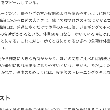
とをアピールしている。
ージだと、腰やひざの方が股関節よりも傷めやすいように思わ
関節にかかる負荷の大きさは、総じて腰やひざの関節にかかる
節には、普通に歩くだけで体重の3～4.5倍、ジョギングで4～
.7倍の負荷がかかるという。体重60キロなら、歩いている時には18
ことになる。これに対し、歩くときにかかるひざへの負荷は体重
キロ。
から非常に大きな負荷がかかり、ほかの関節に比べれば酷使
候が最初に現れる場所になりやすいという。だから、ただ歩く
りかねず、健康のため歩くには、股関節のトレーニングを考え
スト
は骨と骨の接合部に過ぎないので、関節自体を鍛えることは