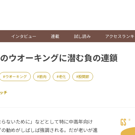
。
インタビュー
連載
試し読み
アクセスランキ
のウオーキングに潜む負の連鎖
ウオーキング
筋肉
老化
股関節
ッチ
らないために」などとして特に中高年向け
グの勧めがしばしば強調される。だが老いが進