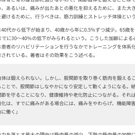
め、あるいは、痛みが出たあとの悪化を抑えるために、また大
を避けるために、行うべきは、筋力訓練とストレッチ体操とい
0代から低下が始まり、40歳から年に0.5％ずつ減少。65歳
までに30～40％の低下がみられるという。こうした加齢によ
は患者のリハビリテーションを行うなかでトレーニングを体系
示されている。著者はその効果をこう述べる。
体は鍛えられない。しかし、股関節を取り巻く筋肉を鍛える
ることで、股関節はしなやかになり安定して動くようになる。
関節を守ることになり、健康維持や老化防止につながる。それ
強化は、すでに痛みがある場合には、痛みをやわらげ、機能障
効に働く」
力を落とす最大の理由は筋肉量の減少。下肢の筋肉量の加齢