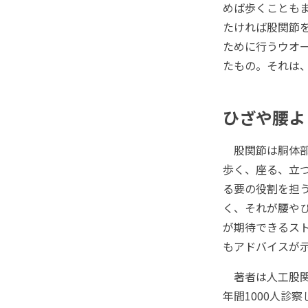
めば歩くことも
たければ股関節を
ために行うウオ
たもの。それは
ひざや腰よ
股関節は胴体部
歩く、座る、立
る要の役割を担
く、それが腰や
が期待できるス
もアドバイスが
著者は人工股関
年間1000人診