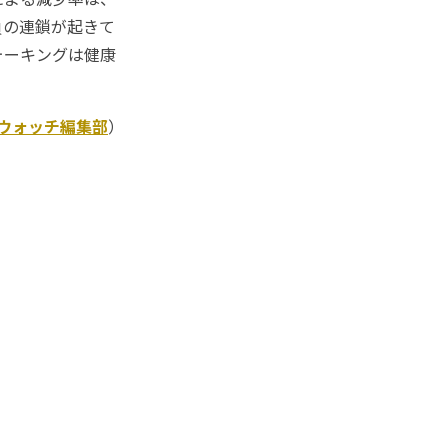
負の連鎖が起きて
ォーキングは健康
Kウォッチ編集部
）