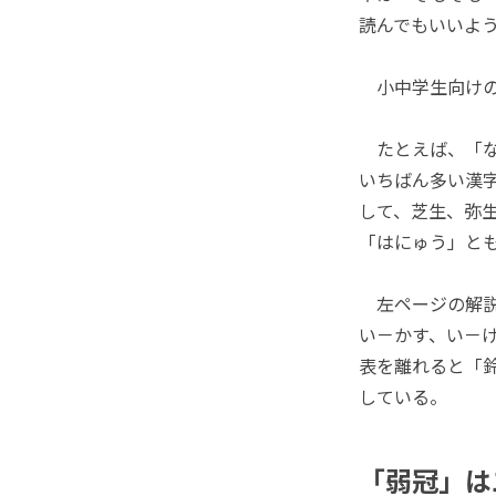
読んでもいいよ
小中学生向けの
たとえば、「な
いちばん多い漢
して、芝生、弥
「はにゅう」と
左ページの解説
い－かす、い－
表を離れると「
している。
「弱冠」は