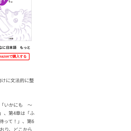
なに日本語 もっと
mazonで購入する
向けに文法的に整
「いかにも ～
」、第4章は「ふ
待って！」、第6
ており、どこから