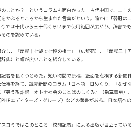
のことか？ というコラムも面白かった。古代中国で、二十
冠をかぶるところから生まれた言葉だという。確かに「弱冠は
、今では十代から三十代くらいまで使用範囲が広がり、辞書で
いるのを認めている。
介し、「弱冠十七歳で七段の棋士」（広辞苑）、「弱冠三十
語辞典）と幅が広いことを紹介している。
記者を長くつとめた。短い時間で原稿、紙面を点検する新聞
た仕事を経て、読売新聞のコラム「日本語 日めくり」「なぜ
に『笑う敬語術 オトナ社会のことばのしくみ』（勁草書房）
（PHPエディターズ・グループ）などの著書がある。日本語へ
スコミではこのところ「校閲記者」による出版が目立ってい