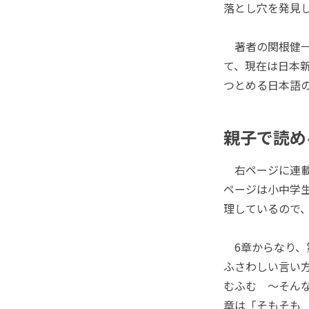
落とし穴を発見
著者の関根健一
て、現在は日本
つとめる日本語
親子で読め
右ページに連載
ページは小中学
理しているので
6章からなり、
ふさわしい言い
むふむ ～そん
章は「そもそも 