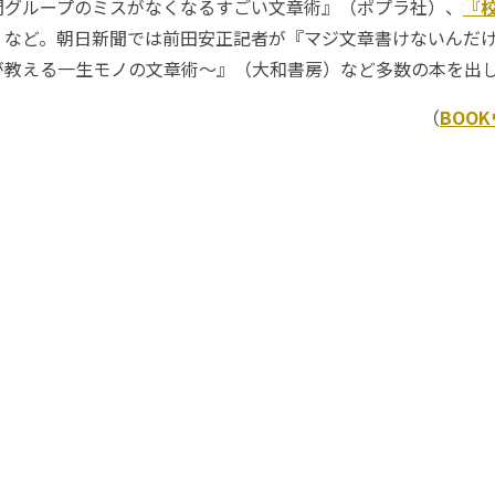
閲グループのミスがなくなるすごい文章術』（ポプラ社）、
『
）など。朝日新聞では前田安正記者が『マジ文章書けないんだ
が教える一生モノの文章術～』（大和書房）など多数の本を出
（
BOO