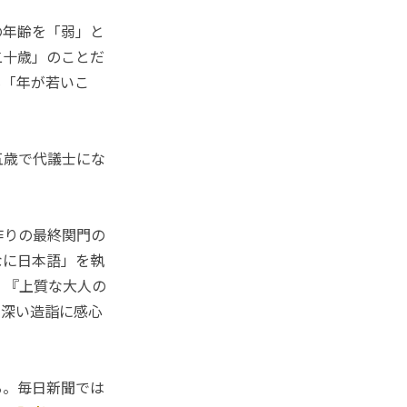
の年齢を「弱」と
二十歳」のことだ
も「年が若いこ
五歳で代議士にな
作りの最終関門の
なに日本語」を執
、『上質な大人の
の深い造詣に感心
る。毎日新聞では