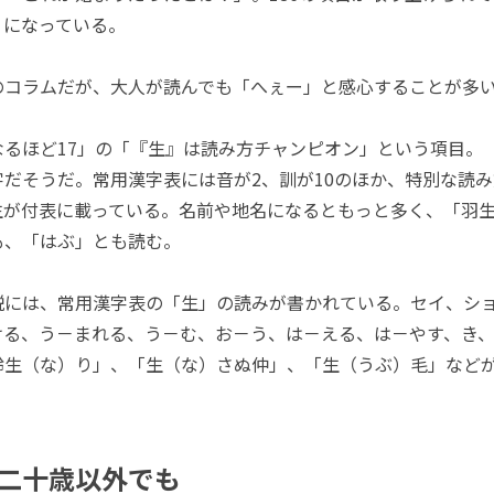
うになっている。
コラムだが、大人が読んでも「へぇー」と感心することが多
るほど17」の「『生』は読み方チャンピオン」という項目。
字だそうだ。常用漢字表には音が2、訓が10のほか、特別な読
生が付表に載っている。名前や地名になるともっと多く、「羽
も、「はぶ」とも読む。
には、常用漢字表の「生」の読みが書かれている。セイ、シ
ける、う－まれる、う－む、お－う、は－える、は－やす、き
鈴生（な）り」、「生（な）さぬ仲」、「生（うぶ）毛」など
二十歳以外でも