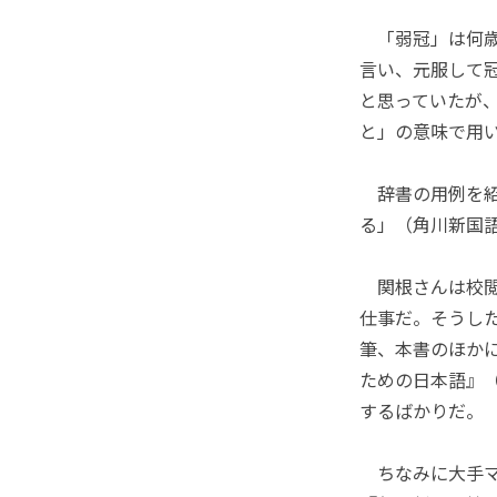
「弱冠」は何歳
言い、元服して
と思っていたが
と」の意味で用
辞書の用例を紹
る」（角川新国
関根さんは校閲
仕事だ。そうし
筆、本書のほか
ための日本語』
するばかりだ。
ちなみに大手マ