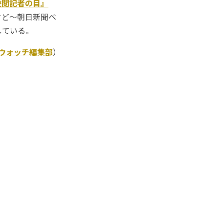
校閲記者の目』
けど～朝日新聞ベ
している。
Kウォッチ編集部
）