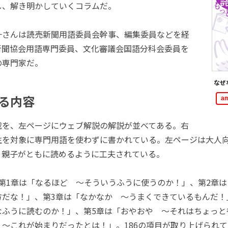
し、解き明かしていくコラムだ。
さんは読売新聞用語委員会幹事、編集委員などを経
新聞協会用語専門委員、文化審議会国語分科会委員を
の専門家だ。
なぜ
る内容
a
を、左ページにウェブ解説の解説が並べてある。右
生を対象に専門用語を使わずに書かれている。左ページは大人
、親子がともに読めるように工夫されている。
第1章は「なるほど ～そういうふうに使うのか！」、第2章は
方だな！」、第3章は「なかなか ～うまくできているもんだ！
なふうに読むのか！」、第5章は「おやおや ～それはちょっと
～これが始まりだったとは！」。186の項目が取り上げられ