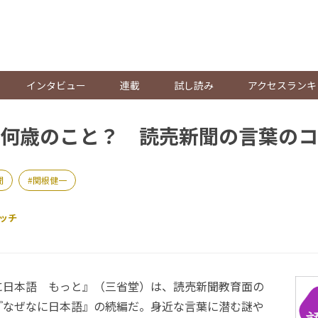
。
インタビュー
連載
試し読み
アクセスランキ
何歳のこと？ 読売新聞の言葉のコ
聞
関根健一
ッチ
日本語 もっと』（三省堂）は、読売新聞教育面の
『なぜなに日本語』の続編だ。身近な言葉に潜む謎や