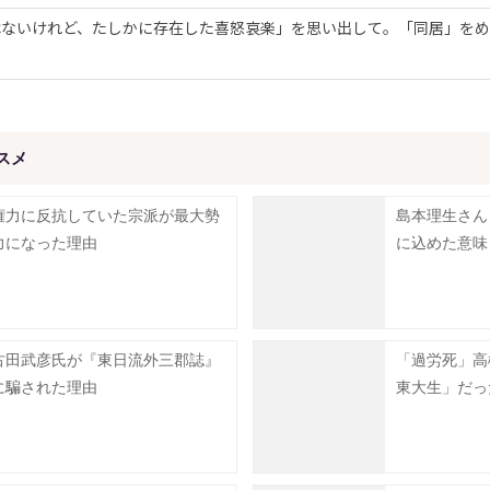
ないけれど、たしかに存在した喜怒哀楽」を思い出して。「同居」をめ
スメ
権力に反抗していた宗派が最大勢
島本理生さん
力になった理由
に込めた意味
古田武彦氏が『東日流外三郡誌』
「過労死」高
に騙された理由
東大生」だっ