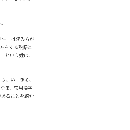
い。
「生」は読み方が
み方をする熟語と
生」という姓は、
ョウ、い－きる、
、なま。常用漢字
があることを紹介