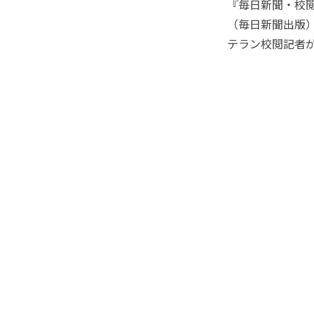
『毎日新聞・校
（毎日新聞出版
テラン校閲記者