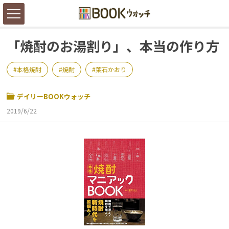
「焼酎のお湯割り」、本当の作り方
本格焼酎
焼酎
葉石かおり
デイリーBOOKウォッチ
2019/6/22