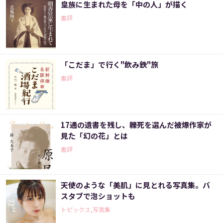
皇族に生まれた母を「中の人」が描く
書評
「こだま」で行く"飲み鉄"旅
書評
17通の遺書を残し、轢死を選んだ被爆作家が
見た「幻の花」とは
書評
天使のような「美肌」に見とれる写真集。バ
スタブで泡ショットも
トピックス,写真集