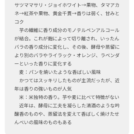
サツママサリ・ジョイホワイト→果物、タマアカ
ネ→紅茶や果物、黄金千貫→香りは弱く、甘みと
コク
芋の繊維に香り成分のモノテルペンアルコール
が結合。これが麹によって切り離され、いったん
バラの香り成分に変化し、その後、酵母や蒸留に
より別のバラやライラック・オレンジ、ラベンダ
ーといった香りに変化する
麦：パンを焼いたような香ばしい風味
かつてはスッキリしたものが主流だったが、近
年は香りの強いものが人気
米：米独特の香り。芋や麦に比べて特徴がない
近年は、酵母に工夫を凝らした清酒のような吟
醸香のものや、蒸留法を変えて香ばしく焼けたせ
んべいの風味のものもある