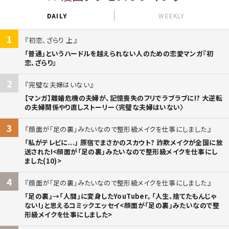
DAILY
WEEKLY
1
初恋、ざらり 上
「普通」というハードルを越えられない人のための恋愛マンガ『初
恋、ざらり』
2
完璧な夫婦はいない
【マンガ】離婚危機の夫婦が、記憶喪失のフリでラブラブに!? 大逆転
の夫婦関係やり直しストーリー〈完璧な夫婦はいない〉
3
顔面が「足の裏」みたいなので整形級メイクを仕事にしました
「私がテレビに...」 原宿でまさかのスカウト? 詐欺メイクが全国に放
送された!<顔面が「足の裏」みたいなので整形級メイクを仕事にし
ました(10)>
4
顔面が「足の裏」みたいなので整形級メイクを仕事にしました
「足の裏」→「人間」に変身したYouTuber。「人生、捨てたもんじゃ
ない!」と思えるコミックエッセイ<顔面が「足の裏」みたいなので整
形級メイクを仕事にしました>