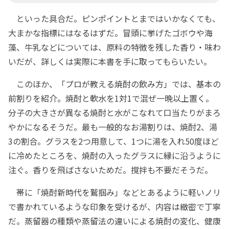
といった具合だ。ピンポイントとまではいかなくても、
大まかな指標にはなるはずだ。冒頭に挙げたゴボウや海
藻、牛乳などについては、原料の特徴を残した香り・味わ
いだが、詳しくは実際に本書を手に取ってもらいたい。
このほか、「プロが教える焼酎の飲み方」では、基本の
前割りを紹介。焼酎と軟水を1対1で混ぜ一晩以上置く。
分子の大きさが異なる焼酎と水がこなれて口当たりがまろ
やかになるそうだ。最も一般的なお湯割りは、焼酎2、湯
3の割合。グラスを2つ用意して、1つに湯を入れ50度ほど
に冷めたところを、焼酎の入ったグラスに縁に沿うように
注ぐ。香りを飛ばさないためだ。撹拌も不要だそうだ。
帯に「焼酎新時代を鷲掴み」などとあるように軽いノリ
で書かれているような印象を受けるが、内容は緻密で丁寧
だ。蒸留器の種類や蒸留法の違いによる焼酎の変化、健康