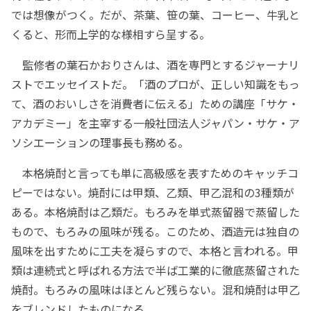
では想像がつく。だが、茶葉、笹の葉、コーヒー、牛乳と
くると、形而上学的な様相すら呈する。
監修者の葉石かおりさんは、酒を専門とするジャーナリ
ストでエッセイストだ。「酒のプロが、正しい知識をもっ
て、酒のおいしさを消費者に伝える」ための講座「サケ・
アカデミー」を主宰する一般社団法人ジャパン・サケ・ア
ソシエーションの理事長も務める。
本格焼酎と言っても単に高級感を表すためのキャッチコ
ピーではない。焼酎には甲類、乙類、甲乙混和の3種類が
ある。本格焼酎は乙類だ。もろみを単式蒸留器で蒸留した
もので、もろみの風味が残る。このため、酒造元は独自の
風味を出すために工夫を凝らすので、本格と言われる。甲
類は連続式と呼ばれる方法で半ば工業的に徹底蒸留された
焼酎。もろみの風味はほとんど残らない。混和焼酎は甲乙
をブレンドしたものになる。