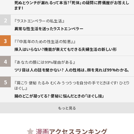
死ぬとウンチが漏れるって本当?「死体」の疑問に葬儀屋がお答えし
ます!
2
ラストエンペラーの私生活
異常な性生活を送ったラストエンペラー
3
『中高年のための性生活の知恵』
挿入はいらない?機能が衰えてもできる夫婦生活の新しい形
4
あなたの顔には99%理由がある
ツリ目は人の話を聞かない? 人の性格は、顔を見れば99%わかる。
5
肩こり 便秘 たるみ むくみ うつうつを自分の手でときほぐす! ひとり
ほぐし
腸のどこが凝ってる? 便秘に悩んだときの「ほぐし技」
もっと見る
漫画
アクセスランキング