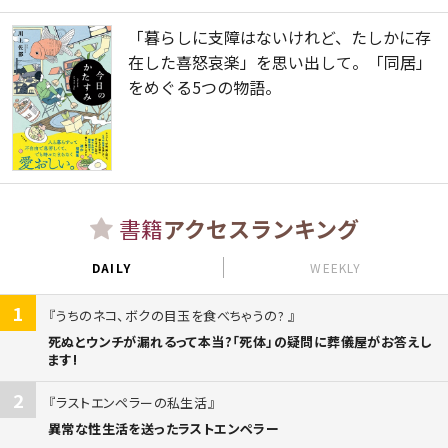
「暮らしに支障はないけれど、たしかに存
在した喜怒哀楽」を思い出して。「同居」
をめぐる5つの物語。
書籍
アクセスランキング
DAILY
WEEKLY
1
うちのネコ、ボクの目玉を食べちゃうの?
死ぬとウンチが漏れるって本当?「死体」の疑問に葬儀屋がお答えし
ます!
2
ラストエンペラーの私生活
異常な性生活を送ったラストエンペラー