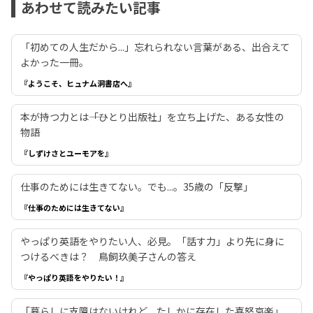
あわせて読みたい記事
「初めての人生だから...」忘れられない言葉がある、出合えて
よかった一冊。
『ようこそ、ヒュナム洞書店へ』
本が持つ力とは――「ひとり出版社」を立ち上げた、ある女性の
物語
『しずけさとユーモアを』
仕事のためには生きてない。でも...。35歳の「反撃」
『仕事のためには生きてない』
やっぱり英語をやりたい人、必見。「話す力」より先に身に
つけるべきは？ 鳥飼玖美子さんの答え
『やっぱり英語をやりたい！』
「暮らしに支障はないけれど、たしかに存在した喜怒哀楽」