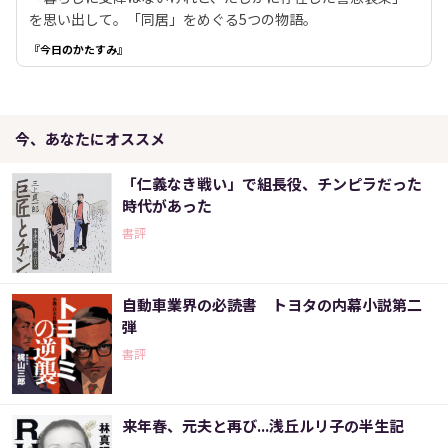
を思い出して。「同居」をめぐる5つの物語。
『今日のかたすみ』
今、あなたにオススメ
「仁義なき戦い」で組長役、チンピラだった
時代があった
書評
自動車業界の必読書 トヨタの内幕小説第二
弾
書評
来年春、元夫と再び...浅丘ルリ子の半生記