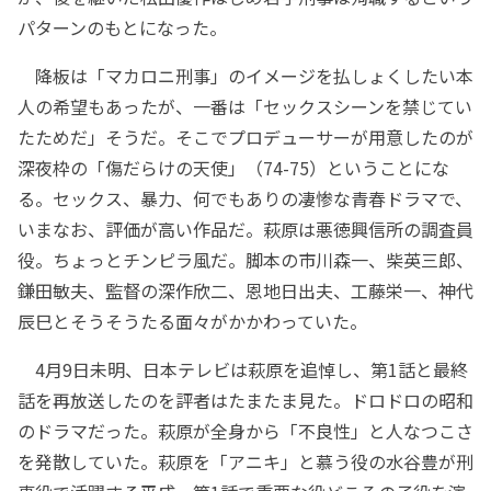
パターンのもとになった。
降板は「マカロニ刑事」のイメージを払しょくしたい本
人の希望もあったが、一番は「セックスシーンを禁じてい
たためだ」そうだ。そこでプロデューサーが用意したのが
深夜枠の「傷だらけの天使」（74-75）ということにな
る。セックス、暴力、何でもありの凄惨な青春ドラマで、
いまなお、評価が高い作品だ。萩原は悪徳興信所の調査員
役。ちょっとチンピラ風だ。脚本の市川森一、柴英三郎、
鎌田敏夫、監督の深作欣二、恩地日出夫、工藤栄一、神代
辰巳とそうそうたる面々がかかわっていた。
4月9日未明、日本テレビは萩原を追悼し、第1話と最終
話を再放送したのを評者はたまたま見た。ドロドロの昭和
のドラマだった。萩原が全身から「不良性」と人なつこさ
を発散していた。萩原を「アニキ」と慕う役の水谷豊が刑