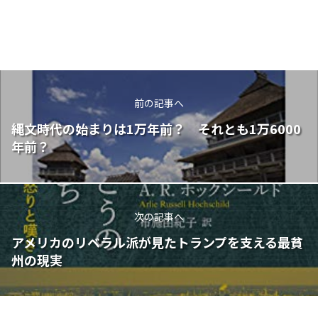
前の記事へ
縄文時代の始まりは1万年前？ それとも1万6000
年前？
次の記事へ
アメリカのリベラル派が見たトランプを支える最貧
州の現実