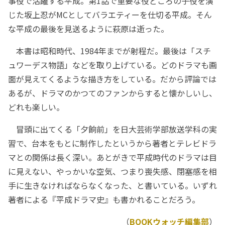
事役で活躍する平成。第1話で重要な役どころの子役を演
じた坂上忍がMCとしてバラエティーを仕切る平成。そん
な平成の最後を見送るように萩原は逝った。
本書は昭和時代、1984年までが射程だ。最後は「スチ
ュワーデス物語」などを取り上げている。どのドラマも画
面が見えてくるような描き方をしている。だから評論では
あるが、ドラマのかつてのファンからすると懐かしいし、
どれも楽しい。
冒頭に出てくる「夕餉前」を日大芸術学部放送学科の実
習で、台本をもとに制作したというから著者とテレビドラ
マとの関係は長く深い。あとがきで平成時代のドラマは目
に見えない、やっかいな空気、つまり喪失感、閉塞感を相
手に生きなければならなくなった、と書いている。いずれ
著者による『平成ドラマ史』も書かれることだろう。
（
BOOKウォッチ編集部
）