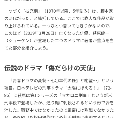
つづく「拡充期」（1970年以降、5年刻み）は、脚本家
の時代だった、と総括している。ここでは膨大な作品が取
り上げられている。一つひとつ書いてもきりがないので、
このほど（2019年3月26日）亡くなった俳優、萩原健一
（ショーケン）が登場した二つのドラマに著者が焦点を当
てた部分を紹介しよう。
伝説のドラマ「傷だらけの天使」
「青春ドラマの変貌～七〇年代の挫折と絶望～」という
項目。日本テレビの刑事ドラマ「太陽にほえろ！」（72-
86）に萩原は第1シリーズの「マカロニ刑事」という新米
刑事役で登場したが、通り魔に刺殺されるという形で姿を
消した。職務中ではなかったので厳密には殉職でなかった
が、後を継いだ松田優作はじめ若手刑事は殉職するという