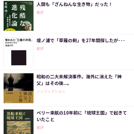
人間も「ざんねんな生き物」だった！
書評
壇ノ浦で「草薙の剣」を27年間探したが･･･
書評
昭和の二大未解決事件。海外に消えた「神
父」はその後...。
ノンフィクション
ペリー来航の10年前に「琉球王国」で起きて
いたこと
書評