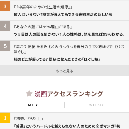
3
『中高年のための性生活の知恵』
挿入はいらない?機能が衰えてもできる夫婦生活の新しい形
4
あなたの顔には99%理由がある
ツリ目は人の話を聞かない? 人の性格は、顔を見れば99%わかる。
5
肩こり 便秘 たるみ むくみ うつうつを自分の手でときほぐす! ひとり
ほぐし
腸のどこが凝ってる? 便秘に悩んだときの「ほぐし技」
もっと見る
漫画
アクセスランキング
DAILY
WEEKLY
1
初恋、ざらり 上
「普通」というハードルを越えられない人のための恋愛マンガ『初