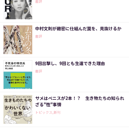
書評
中村文則が緻密に仕組んだ罠を、見抜けるか
書評
9回出撃し、9回とも生還できた理由
書評
サメはペニスが2本！？ 生き物たちの知られ
ざる"性"事情
トピックス,新刊