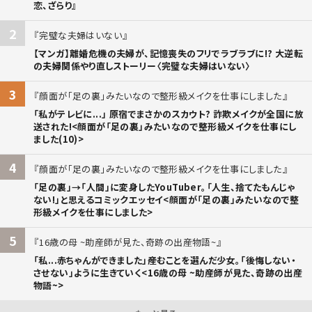
恋、ざらり』
2
完璧な夫婦はいない
【マンガ】離婚危機の夫婦が、記憶喪失のフリでラブラブに!? 大逆転
の夫婦関係やり直しストーリー〈完璧な夫婦はいない〉
3
顔面が「足の裏」みたいなので整形級メイクを仕事にしました
「私がテレビに...」 原宿でまさかのスカウト? 詐欺メイクが全国に放
送された!<顔面が「足の裏」みたいなので整形級メイクを仕事にし
ました(10)>
4
顔面が「足の裏」みたいなので整形級メイクを仕事にしました
「足の裏」→「人間」に変身したYouTuber。「人生、捨てたもんじゃ
ない!」と思えるコミックエッセイ<顔面が「足の裏」みたいなので整
形級メイクを仕事にしました>
5
16歳の母 ~助産師が見た、奇跡の出産物語~
「私...赤ちゃんができました」――産むことを選んだ少女。「後悔しない・
させない」ように生きていく<16歳の母 ~助産師が見た、奇跡の出産
物語~>