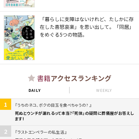
「暮らしに支障はないけれど、たしかに存
在した喜怒哀楽」を思い出して。「同居」
をめぐる5つの物語。
書籍
アクセスランキング
DAILY
WEEKLY
1
うちのネコ、ボクの目玉を食べちゃうの?
死ぬとウンチが漏れるって本当?「死体」の疑問に葬儀屋がお答えし
ます!
2
ラストエンペラーの私生活