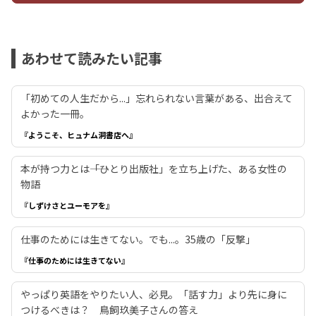
あわせて読みたい記事
「初めての人生だから...」忘れられない言葉がある、出合えて
よかった一冊。
『ようこそ、ヒュナム洞書店へ』
本が持つ力とは――「ひとり出版社」を立ち上げた、ある女性の
物語
『しずけさとユーモアを』
仕事のためには生きてない。でも...。35歳の「反撃」
『仕事のためには生きてない』
やっぱり英語をやりたい人、必見。「話す力」より先に身に
つけるべきは？ 鳥飼玖美子さんの答え