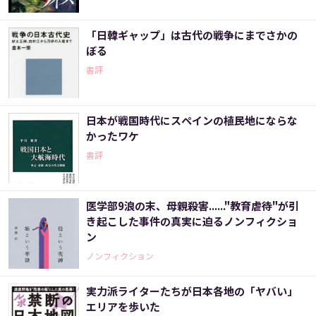
「日韓ギャップ」は古代の戦争にまでさかの
ぼる
書評
日本が戦国時代にスペインの植民地にならな
かったワケ
書評
医学部9浪の末、母親殺害......"教育虐待"が引
き起こした事件の真実に迫るノンフィクショ
ン
ノンフィクション
実力派ライターたちが日本各地の「ヤバい」
エリアを歩いた