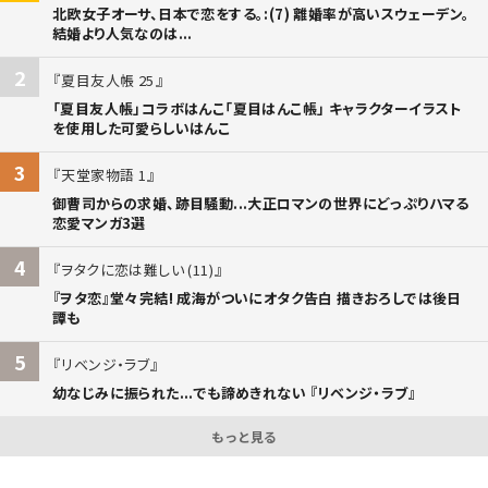
北欧女子オーサ、日本で恋をする。:(7) 離婚率が高いスウェーデン。
結婚より人気なのは...
2
夏目友人帳 25
「夏目友人帳」コラボはんこ「夏目はんこ帳」 キャラクターイラスト
を使用した可愛らしいはんこ
3
天堂家物語 1
御曹司からの求婚、跡目騒動...大正ロマンの世界にどっぷりハマる
恋愛マンガ3選
4
ヲタクに恋は難しい (11)
『ヲタ恋』堂々完結! 成海がついにオタク告白 描きおろしでは後日
譚も
5
リベンジ・ラブ
幼なじみに振られた...でも諦めきれない 『リベンジ・ラブ』
もっと見る