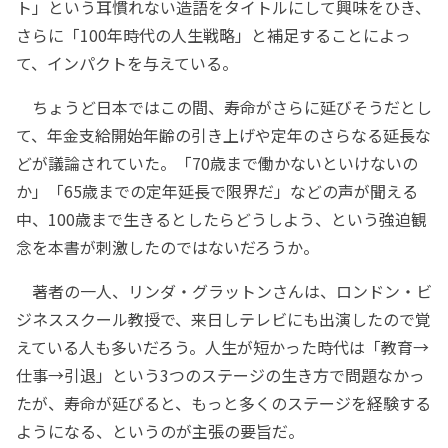
ト」という耳慣れない造語をタイトルにして興味をひき、
さらに「100年時代の人生戦略」と補足することによっ
て、インパクトを与えている。
ちょうど日本ではこの間、寿命がさらに延びそうだとし
て、年金支給開始年齢の引き上げや定年のさらなる延長な
どが議論されていた。「70歳まで働かないといけないの
か」「65歳までの定年延長で限界だ」などの声が聞える
中、100歳まで生きるとしたらどうしよう、という強迫観
念を本書が刺激したのではないだろうか。
著者の一人、リンダ・グラットンさんは、ロンドン・ビ
ジネススクール教授で、来日しテレビにも出演したので覚
えている人も多いだろう。人生が短かった時代は「教育→
仕事→引退」という3つのステージの生き方で問題なかっ
たが、寿命が延びると、もっと多くのステージを経験する
ようになる、というのが主張の要旨だ。