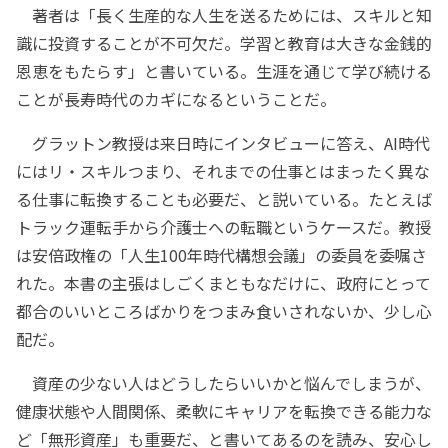
著者は「長く生産的な人生を送るためには、スキルと知
識に投資することが不可欠だ。学習と教育は大きな金銭的
恩恵をもたらす」と書いている。生涯を通じて学び続ける
ことが長寿時代のカギになるということだ。
グラットン教授は来日時にインタビューに答え、AI時代
にはリ・スキルつまり、それまでの仕事とはまったく異な
る仕事に転換することも必要だ、と説いている。たとえば
トラック運転手から介護士への転職というケースだ。教授
は安倍政権の「人生100年時代構想会議」の委員を委嘱さ
れた。本書の主張はしごくまともなだけに、政府にとって
都合のいいところばかりをつまみ食いされないか、少し心
配だ。
資産の少ない人はどうしたらいいかと悩んでしまうが、
健康状態や人間関係、柔軟にキャリアを転換できる能力な
ど「無形資産」も重要だ、と書いてあるのを読み、安心し