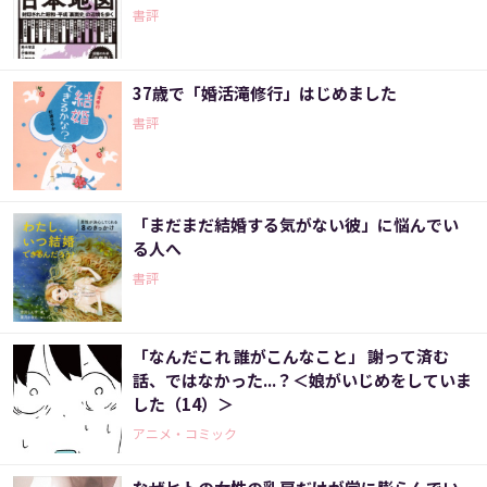
書評
37歳で「婚活滝修行」はじめました
書評
「まだまだ結婚する気がない彼」に悩んでい
る人へ
書評
「なんだこれ 誰がこんなこと」 謝って済む
話、ではなかった...？＜娘がいじめをしていま
した（14）＞
アニメ・コミック