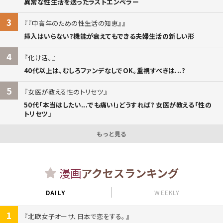
異常な性生活を送ったラストエンペラー
3
『中高年のための性生活の知恵』
挿入はいらない?機能が衰えてもできる夫婦生活の新しい形
4
化け活。
40代以上は、むしろファンデなしでOK。重視すべきは...?
5
女医が教える性のトリセツ
50代「本当はしたい...でも痛い!」どうすれば? 女医が教える「性の
トリセツ」
もっと見る
漫画
アクセスランキング
DAILY
WEEKLY
1
北欧女子オーサ、日本で恋をする。