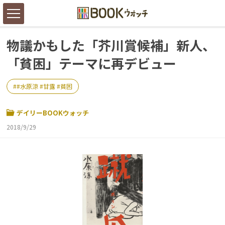
物議かもした「芥川賞候補」新人、
「貧困」テーマに再デビュー
#水原涼 #甘露 #貧困
デイリーBOOKウォッチ
2018/9/29