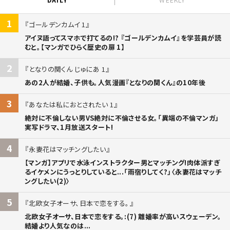
1
ゴールデンカムイ 1
アイヌ語ってスマホで打てるの!? 『ゴールデンカムイ』を学芸員が読
むと。【マンガでひらく歴史の扉 1】
2
となりの関くん じゅにあ 1
あの2人が結婚、子供も。人気漫画『となりの関くん』の10年後
3
あなたは私におとされたい 1
絶対に不倫しない男VS絶対に不倫させる女。「異端の不倫マンガ」
実写ドラマ、1月放送スタート!
4
永妻花はマッチングしたい
【マンガ】アプリで水泳インストラクター男とマッチング!肉体派すぎ
るイケメンにうっとりしていると...「雨宿りしてく?」〈永妻花はマッチ
ングしたい(2)〉
5
北欧女子オーサ、日本で恋をする。
北欧女子オーサ、日本で恋をする。:(7) 離婚率が高いスウェーデン。
結婚より人気なのは...