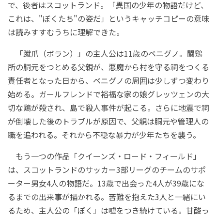
で、後者はスコットランド。「異国の少年の物語だけど、
これは、"ぼくたち"の姿だ」というキャッチコピーの意味
は読みすすむうちに理解できた。
「蹴爪（ボラン）」の主人公は11歳のベニグノ。闘鶏
所の胴元をつとめる父親が、悪魔から村を守る祠をつくる
責任者となった日から、ベニグノの周囲は少しずつ変わり
始める。ガールフレンドで裕福な家の娘グレッツェンの大
切な鶏が殺され、島で殺人事件が起こる。さらに地震で祠
が倒壊した後のトラブルが原因で、父親は胴元や管理人の
職を追われる。それから不穏な暴力が少年たちを襲う。
もう一つの作品「クイーンズ・ロード・フィールド」
は、スコットランドのサッカー3部リーグのチームのサポ
ーター男女4人の物語だ。13歳で出会った4人が39歳にな
るまでの出来事が描かれる。苦難を抱えた3人と一緒にい
るため、主人公の「ぼく」は嘘をつき続けている。甘酸っ