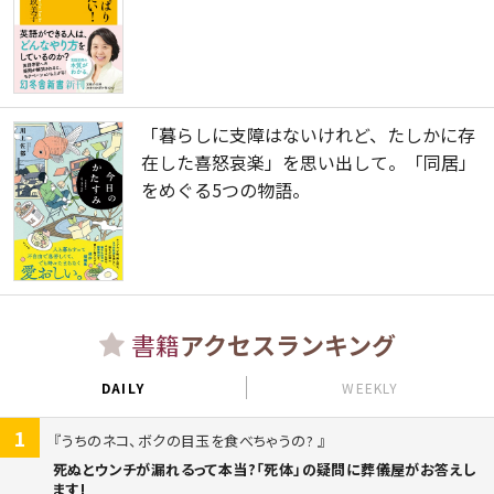
「暮らしに支障はないけれど、たしかに存
在した喜怒哀楽」を思い出して。「同居」
をめぐる5つの物語。
書籍
アクセスランキング
DAILY
WEEKLY
1
うちのネコ、ボクの目玉を食べちゃうの?
死ぬとウンチが漏れるって本当?「死体」の疑問に葬儀屋がお答えし
ます!