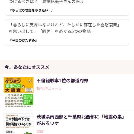
つけるべきは？ 鳥飼玖美子さんの答え
『やっぱり英語をやりたい！』
「暮らしに支障はないけれど、たしかに存在した喜怒哀楽」
を思い出して。「同居」をめぐる5つの物語。
『今日のかたすみ』
今、あなたにオススメ
不倫経験率1位の都道府県
新刊JPニュース
茨城県南西部と千葉県北西部に「地震の巣」
があるワケ
書評