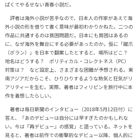
ぱくてやるせない青春小説だ。
評者は海外小説が苦手なので、日本人の作家があえて海
外小説の形を借りて書く意味が最初わかりかねた。二つの
作品に共通するのは貧困問題だ。日本にも貧困はあるの
に、なぜ海外を舞台にする必要があったのか。仮に「蹴爪
（ボラン）」を日本で翻案したとすると、場所はどこ？
地名はどうする？ ポリティカル・コレクトネス（PC）
対策は？ など設定上、さまざまな困難が予想される。東
南アジアだからこそ、ひりひりするような熱気と狂気がリ
アリティーを生む。実際、著者はフィリピンを旅行中に本
作を着想したらしい。
著者は毎日新聞のインタビュー（2018年5月12日付）に
答え、「あのデビューは自分には早すぎたのかもしれな
い。今は『再デビュー』の感覚」と語っている。ネットを
見ると、著者は前作での衝撃的なデビュー以降、個人的に