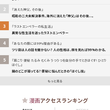
2
消えた神父、その後
昭和の二大未解決事件。海外に消えた「神父」はその後...。
3
ラストエンペラーの私生活
異常な性生活を送ったラストエンペラー
4
あなたの顔には99%理由がある
ツリ目は人の話を聞かない? 人の性格は、顔を見れば99%わかる。
5
肩こり 便秘 たるみ むくみ うつうつを自分の手でときほぐす! ひとり
ほぐし
腸のどこが凝ってる? 便秘に悩んだときの「ほぐし技」
もっと見る
漫画
アクセスランキング
DAILY
WEEKLY