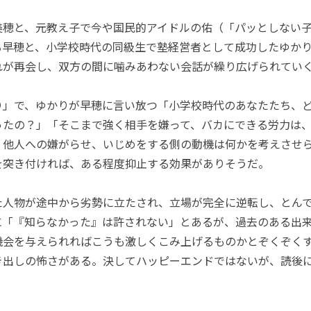
穂と、元教え子で今や国民的アイドルの佑（「パッとしない子
る早穂と、小学校時代の同級生で塾経営者として成功したゆか
れが再会し、双方の間に噛みあわない会話が繰り広げられてい
」で、ゆかりが早穂に言い放つ「小学校時代のあなたたち、
ったの？」「そこまで強く相手を嫌って、バカにできる労力は
、他人への嫌がらせ、いじめをする側の動機は何かを考えさせ
を突き付ければ、ある程度抑止する効果がありそうだ。
人物が途中から劣勢に立たされ、立場が完全に逆転し、とん
に「『知らなかった』は許されない」とあるが、過去のある出
機会を与えられればこうも激しくこみ上げるものかとぞくぞく
き出しの怖さがある。決してハッピーエンドではないが、読後