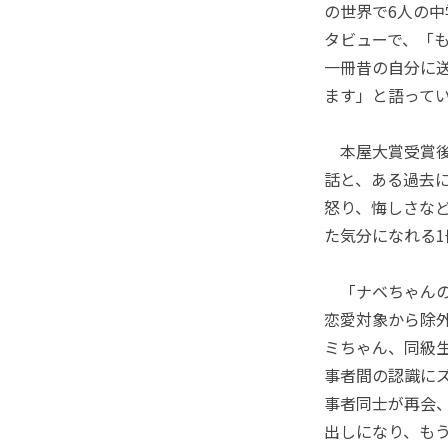
の世界で6人の
タビューで、「
一冊昔の自分に
ます」と語って
本屋大賞受賞後
話と、ある過去
怒り、悔しさな
た気分になれる1
「ナベちゃんの
恋愛対象から除
ミちゃん、同級生
事者間の認識に
事者同士が再会
出しになり、も