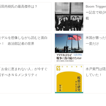
百田尚樹氏の最高傑作は？
Boom Tri
ー記念で幼少
載
モデルを想像しながら読むと面白
米国が勝った
い！ 政治部記者の世界
一度だけ
「お金に恵まれない人」が今すぐ
水戸黄門は隠
直すべきＮＧメンタリティ
していた！