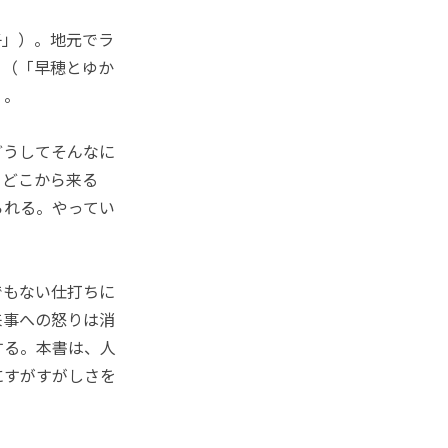
」）。地元でラ
り（「早穂とゆか
く。
どうしてそんなに
、どこから来る
られる。やってい
でもない仕打ちに
来事への怒りは消
する。本書は、人
にすがすがしさを