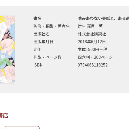
書名
噛みあわない会話と、ある
監修・編集・著者名
辻村 深月 著
出版社名
株式会社講談社
出版年月日
2018年6月12日
定価
本体1500円＋税
判型・ページ数
四六判・208ページ
ISBN
9784065118252
書店