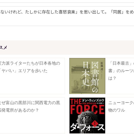
ないけれど、たしかに存在した喜怒哀楽」を思い出して。「同居」をめ
スメ
実力派ライターたちが日本各地の
「日本最古」
「ヤバい」エリアを歩いた
書」のルーツ
は？
なぜ富山の黒部川に関西電力の黒
ニューヨーク
四発電所があるのか？
物のワル