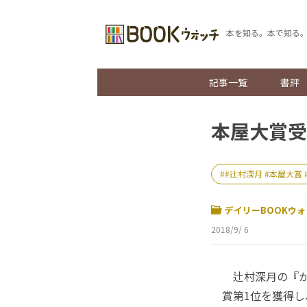
本を知る。本で知る
記事一覧
書評
本屋大賞受
#辻村深月 #本屋大賞 
デイリーBOOKウォ
2018/9/ 6
辻村深月の『か
賞第1位を獲得し