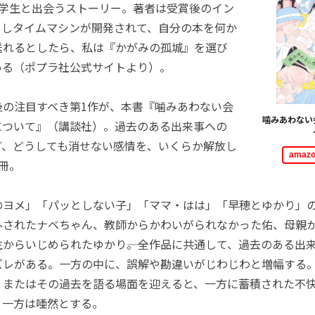
中学生と出会うストーリー。著者は受賞後のイン
もしタイムマシンが開発されて、自分の本を何か
送れるとしたら、私は『かがみの孤城』を選び
いる（ポプラ社公式サイトより）。
の注目すべき第1作が、本書『噛みあわない会
噛みあわない
について』（講談社）。過去のある出来事への
ど、どうしても消せない感情を、いくらか解放し
ama
冊。
ヨメ」「パッとしない子」「ママ・はは」「早穂とゆかり」の
外されたナベちゃん、教師からかわいがられなかった佑、母親
からいじめられたゆかり――。全作品に共通して、過去のある出
ズレがある。一方の中に、誤解や勘違いがじわじわと増幅する
、またはその過去を語る場面を迎えると、一方に蓄積された不
う一方は唖然とする。