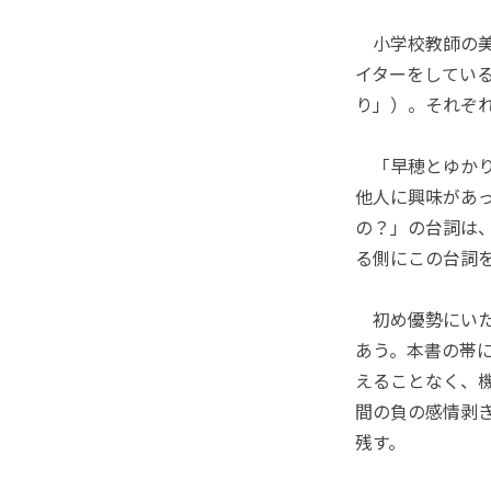
小学校教師の美
イターをしてい
り」）。それぞ
「早穂とゆかり
他人に興味があ
の？」の台詞は
る側にこの台詞
初め優勢にいた
あう。本書の帯
えることなく、
間の負の感情剥
残す。