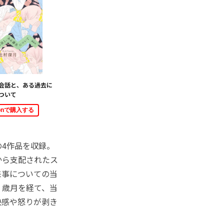
会話と、ある過去に
ついて
zonで購入する
4作品を収録。
から支配されたス
来事についての当
。歳月を経て、当
快感や怒りが剥き