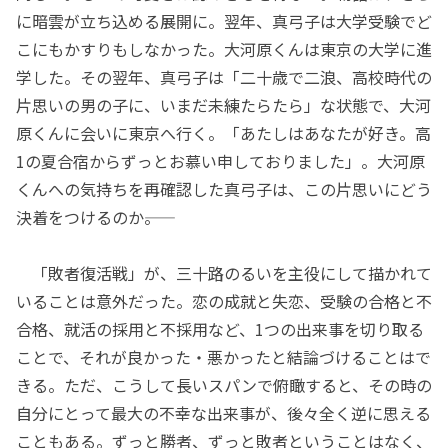
に暗雲が立ち込める展開に。翌年、真弓子は大学受験でど
こにもかすりもしなかった。大河原くんは東京の大学に進
学した。その翌年、真弓子は「二十歳で二浪、高校時代の
片思いの男の子に、いまだ未練たらたら」な状態で、大河
原くんに会いに東京へ行く。「あたしはあなたが好き。高
1の夏合宿からずっとお慕い申しておりました」。大河原
くんへの気持ちを再確認した真弓子は、この片思いにどう
決着をつけるのか――。
「敗者復活戦」が、三十路のるいを主役にして描かれて
いることは意外だった。恋の成就と失恋、受験の合格と不
合格、就活の採用と不採用など、1つの出来事を切り取る
ことで、それが良かった・悪かったと結論づけることはで
きる。ただ、こうして長いスパンで俯瞰すると、その時の
自分にとって最大の不幸な出来事が、後々全く逆に思える
こともある。ずっと勝者、ずっと敗者ということはなく、