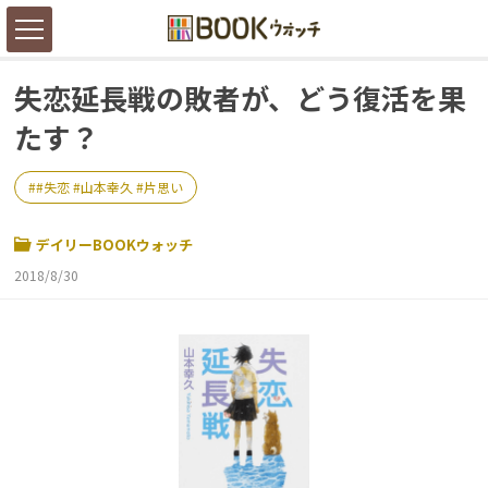
失恋延長戦の敗者が、どう復活を果
たす？
#失恋 #山本幸久 #片思い
デイリーBOOKウォッチ
2018/8/30