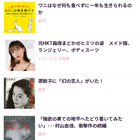
ワニはなぜ何も食べずに一年も生きられるの
か
書評
元HKT森保まどかのヒミツの姿 メイド服、
ランジェリー、ボディスーツ
トピックス,写真集
原節子に「幻の恋人」がいた！
書評
「強欲の果ての地平へたどり着いてみた
い」･･･村山由佳、衝撃作の続編
書評