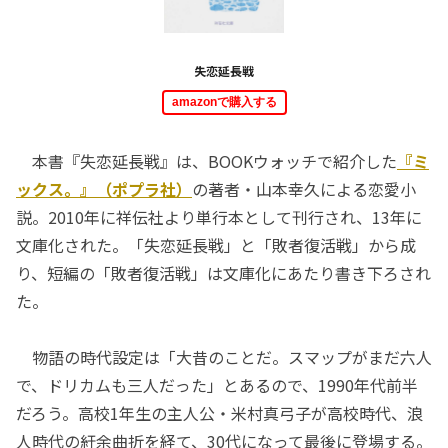
失恋延長戦
amazonで購入する
本書『失恋延長戦』は、BOOKウォッチで紹介した
『ミ
ックス。』（ポプラ社）
の著者・山本幸久による恋愛小
説。2010年に祥伝社より単行本として刊行され、13年に
文庫化された。「失恋延長戦」と「敗者復活戦」から成
り、短編の「敗者復活戦」は文庫化にあたり書き下ろされ
た。
物語の時代設定は「大昔のことだ。スマップがまだ六人
で、ドリカムも三人だった」とあるので、1990年代前半
だろう。高校1年生の主人公・米村真弓子が高校時代、浪
人時代の紆余曲折を経て、30代になって最後に登場する。