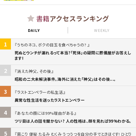
書籍
アクセスランキング
DAILY
WEEKLY
1
うちのネコ、ボクの目玉を食べちゃうの?
死ぬとウンチが漏れるって本当?「死体」の疑問に葬儀屋がお答えし
ます!
2
消えた神父、その後
昭和の二大未解決事件。海外に消えた「神父」はその後...。
3
ラストエンペラーの私生活
異常な性生活を送ったラストエンペラー
4
あなたの顔には99%理由がある
ツリ目は人の話を聞かない? 人の性格は、顔を見れば99%わかる。
5
肩こり 便秘 たるみ むくみ うつうつを自分の手でときほぐす! ひとり