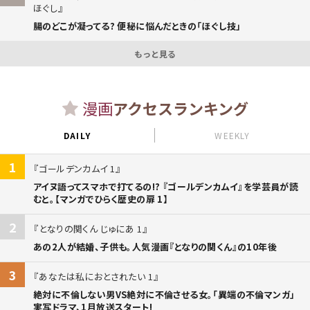
ほぐし
腸のどこが凝ってる? 便秘に悩んだときの「ほぐし技」
もっと見る
漫画
アクセスランキング
DAILY
WEEKLY
1
ゴールデンカムイ 1
アイヌ語ってスマホで打てるの!? 『ゴールデンカムイ』を学芸員が読
むと。【マンガでひらく歴史の扉 1】
2
となりの関くん じゅにあ 1
あの2人が結婚、子供も。人気漫画『となりの関くん』の10年後
3
あなたは私におとされたい 1
絶対に不倫しない男VS絶対に不倫させる女。「異端の不倫マンガ」
実写ドラマ、1月放送スタート!