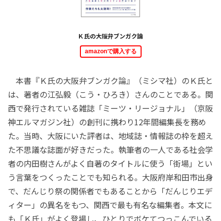
Ｋ氏の大阪弁ブンガク論
amazonで購入する
本書『Ｋ氏の大阪弁ブンガク論』（ミシマ社）のＫ氏と
は、著者の江弘毅（こう・ひろき）さんのことである。関
西で発行されている雑誌「ミーツ・リージョナル」（京阪
神エルマガジン社）の創刊に携わり12年間編集長を務め
た。当時、大阪にいた評者は、地域誌・情報誌の枠を超え
た不思議な誌面が好きだった。執筆者の一人である社会学
者の内田樹さんがよく自著のタイトルに使う「街場」とい
う言葉をつくったことでも知られる。大阪府岸和田市出身
で、だんじり祭の関係者でもあることから「だんじりエデ
ィター」の異名をもつ、関西で最も有名な編集者。本文に
も「Ｋ氏」がよく登場し、ひとりでボケてつっこんでいる