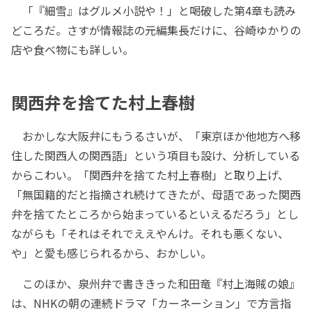
「『細雪』はグルメ小説や！」と喝破した第4章も読み
どころだ。さすが情報誌の元編集長だけに、谷崎ゆかりの
店や食べ物にも詳しい。
関西弁を捨てた村上春樹
おかしな大阪弁にもうるさいが、「東京ほか他地方へ移
住した関西人の関西語」という項目も設け、分析している
からこわい。「関西弁を捨てた村上春樹」と取り上げ、
「無国籍的だと指摘され続けてきたが、母語であった関西
弁を捨てたところから始まっているといえるだろう」とし
ながらも「それはそれでええやんけ。それも悪くない、
や」と愛も感じられるから、おかしい。
このほか、泉州弁で書ききった和田竜『村上海賊の娘』
は、NHKの朝の連続ドラマ「カーネーション」で方言指