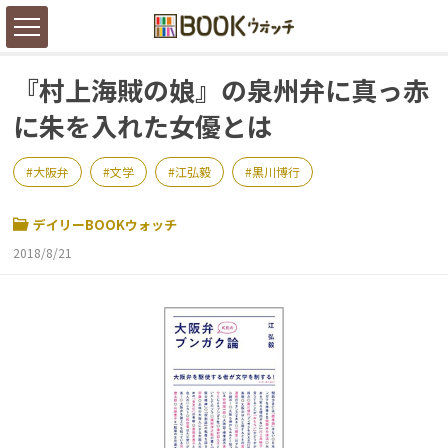
『村上海賊の娘』の泉州弁に真っ赤
に朱を入れた女優とは
大阪弁
文学
江弘毅
黒川博行
デイリーBOOKウォッチ
2018/8/21