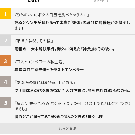
DAILY
WEEKLY
1
うちのネコ、ボクの目玉を食べちゃうの?
死ぬとウンチが漏れるって本当?「死体」の疑問に葬儀屋がお答えし
ます!
2
消えた神父、その後
昭和の二大未解決事件。海外に消えた「神父」はその後...。
3
ラストエンペラーの私生活
異常な性生活を送ったラストエンペラー
4
あなたの顔には99%理由がある
ツリ目は人の話を聞かない? 人の性格は、顔を見れば99%わかる。
5
肩こり 便秘 たるみ むくみ うつうつを自分の手でときほぐす! ひとり
ほぐし
腸のどこが凝ってる? 便秘に悩んだときの「ほぐし技」
もっと見る