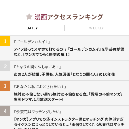
漫画
アクセスランキング
DAILY
WEEKLY
1
ゴールデンカムイ 1
アイヌ語ってスマホで打てるの!? 『ゴールデンカムイ』を学芸員が読
むと。【マンガでひらく歴史の扉 1】
2
となりの関くん じゅにあ 1
あの2人が結婚、子供も。人気漫画『となりの関くん』の10年後
3
あなたは私におとされたい 1
絶対に不倫しない男VS絶対に不倫させる女。「異端の不倫マンガ」
実写ドラマ、1月放送スタート!
4
永妻花はマッチングしたい
【マンガ】アプリで水泳インストラクター男とマッチング!肉体派すぎ
るイケメンにうっとりしていると...「雨宿りしてく?」〈永妻花はマッチ