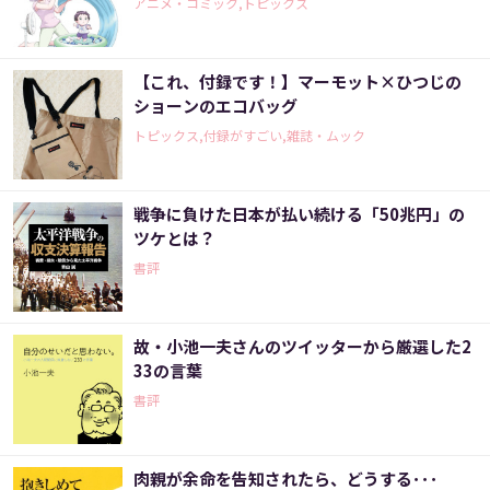
アニメ・コミック,トピックス
【これ、付録です！】マーモット×ひつじの
ショーンのエコバッグ
トピックス,付録がすごい,雑誌・ムック
戦争に負けた日本が払い続ける「50兆円」の
ツケとは？
書評
故・小池一夫さんのツイッターから厳選した2
33の言葉
書評
肉親が余命を告知されたら、どうする･･･