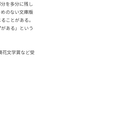
部分を多分に残し
とめのない文庫版
じることがある。
プがある」という
鏡花文学賞など受