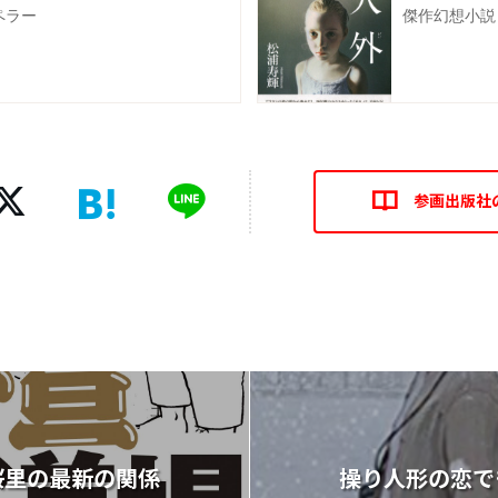
ペラー
傑作幻想小説
参画出版社
桜里の最新の関係
操り人形の恋で