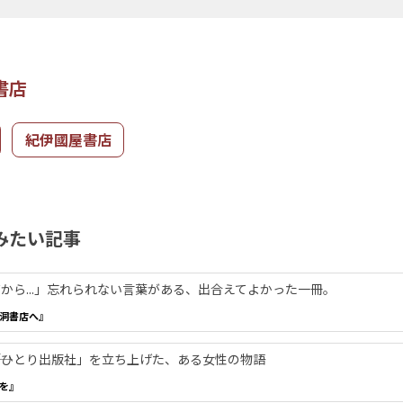
書店
紀伊國屋書店
みたい記事
から...」忘れられない言葉がある、出合えてよかった一冊。
洞書店へ』
―「ひとり出版社」を立ち上げた、ある女性の物語
を』