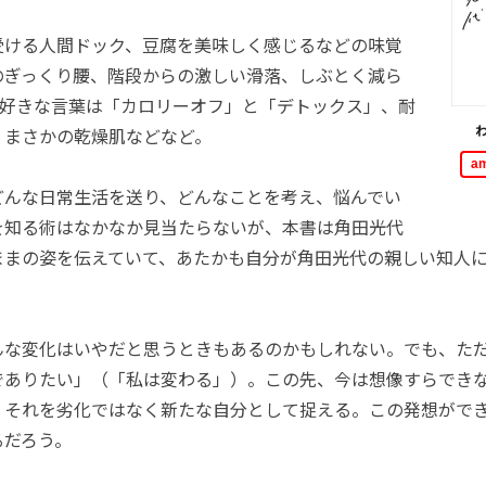
ける人間ドック、豆腐を美味しく感じるなどの味覚
のぎっくり腰、階段からの激しい滑落、しぶとく減ら
、好きな言葉は「カロリーオフ」と「デトックス」、耐
、まさかの乾燥肌などなど。
a
んな日常生活を送り、どんなことを考え、悩んでい
を知る術はなかなか見当たらないが、本書は角田光代
ままの姿を伝えていて、あたかも自分が角田光代の親しい知人
な変化はいやだと思うときもあるのかもしれない。でも、た
でありたい」（「私は変わる」）。この先、今は想像すらでき
、それを劣化ではなく新たな自分として捉える。この発想がで
るだろう。