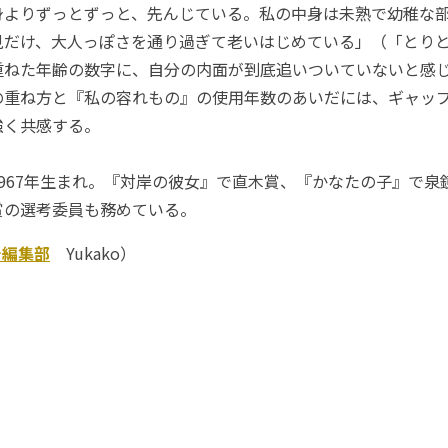
よりずっとずっと、先んじている。私の中身は未熟で幼稚な
見だけ、大人っぽさを通り過ぎて老いはじめている」（「とり
重ねた年齢の数字に、自分の内面が到底追いついていないと感
の重ね方と『私の容れもの』の使用年数のあいだには、ギャッ
強く共感する。
967年生まれ。『対岸の彼女』で直木賞、『かなたの子』で泉
賞の選考委員も務めている。
チ編集部
Yukako）