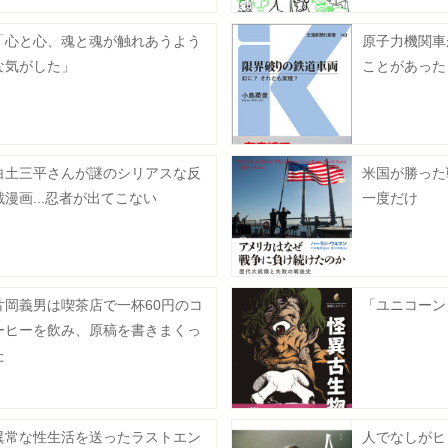
「心と心、魂と魂が触れあうよう
原子力機関車
な気がした」
ことがあった
白土三平さんが謎のシリアスな反
米国が勝った
戦漫画...忍者が出てこない
一度だけ
片岡義男は喫茶店で一杯60円のコ
「ユニコーン
ーヒーを飲み、原稿を書きまくっ
た
異常な性生活を送ったラストエン
人でなしがヒ