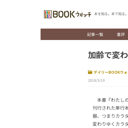
本を知る。本で知る
記事一覧
書評
加齢で変わ
デイリーBOOKウォ
2018/5/10
本書『わたしの容
刊行された単行本
器、つまりカラ
変わりゆくカラ