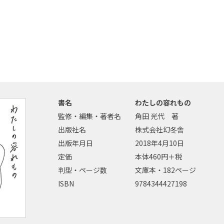
書名
わたしの容れもの
監修・編集・著者名
角田 光代 著
出版社名
株式会社幻冬舎
出版年月日
2018年4月10日
定価
本体460円＋税
判型・ページ数
文庫本・182ページ
ISBN
9784344427198