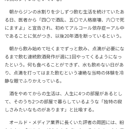
朝からジンの水割りを少しずつ飲む生活を続けていたあ
る日、医者から「四〇で酒乱、五〇で人格崩壊、六〇で死
にますよ」と宣告され、初めてアルコール依存症＝アル中
であることに気がつき、以後20年酒を断っているという。
朝から飲み始めて吐くまでずっと飲み、点滴が必要にな
るまで飲む連続飲酒発作が週に1回やってくるようになっ
たという。何も食べることができず、水も飲めない日があ
り、点滴を打ってはまた飲むという凄絶な当時の体験を冷
静な眼でふりかえっている。
酒をやめてからの生活は、人生に4つの部屋があるとし
て、そのうち2つの部屋で暮らしているような「独特の寂
しさみたいなものがあります」と比喩する。
オールド・メディア業界に長くいた評者の周囲には、紛