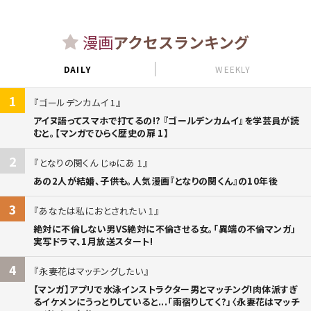
漫画
アクセスランキング
DAILY
WEEKLY
1
ゴールデンカムイ 1
アイヌ語ってスマホで打てるの!? 『ゴールデンカムイ』を学芸員が読
むと。【マンガでひらく歴史の扉 1】
2
となりの関くん じゅにあ 1
あの2人が結婚、子供も。人気漫画『となりの関くん』の10年後
3
あなたは私におとされたい 1
絶対に不倫しない男VS絶対に不倫させる女。「異端の不倫マンガ」
実写ドラマ、1月放送スタート!
4
永妻花はマッチングしたい
【マンガ】アプリで水泳インストラクター男とマッチング!肉体派すぎ
るイケメンにうっとりしていると...「雨宿りしてく?」〈永妻花はマッチ