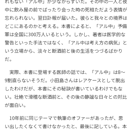
れもない「アル中」が少なからずいた。その中の一人と夜
中に飲み屋の前でばったり会った時の死相ただよう表情が
忘れられない。翌日訃報が届いた。彼らと我々との境界は
どこにあるのかと考える。本書によると、「アル中」予備
軍は全国に300万人いるという。しかし、著者は医学的な
警告といった手法ではなく、「アル中は考え方の病気」と
いう立場から、淡々と断酒前と後の生活をつづるばかり
だ。
実際、本書に登場する医師の話では、「アル中」は8～
9割直らないそうだ。小田島さんはレアケースとして脱出
したわけだが、本書にその秘訣が書いているわけでもな
い。壮絶で滑稽な断酒前と、その後の静謐な日々との対比
が面白い。
10年前に同じテーマで執筆のオファーがあったが、思
い出したくなくて書けなかったと、最後に記している。本