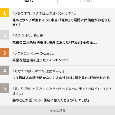
DAILY
WEEKLY
1
うちのネコ、ボクの目玉を食べちゃうの?
死ぬとウンチが漏れるって本当?「死体」の疑問に葬儀屋がお答えし
ます!
2
消えた神父、その後
昭和の二大未解決事件。海外に消えた「神父」はその後...。
3
ラストエンペラーの私生活
異常な性生活を送ったラストエンペラー
4
あなたの顔には99%理由がある
ツリ目は人の話を聞かない? 人の性格は、顔を見れば99%わかる。
5
肩こり 便秘 たるみ むくみ うつうつを自分の手でときほぐす! ひとり
ほぐし
腸のどこが凝ってる? 便秘に悩んだときの「ほぐし技」
もっと見る