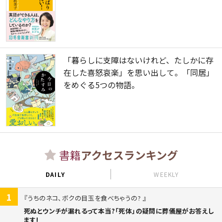
「暮らしに支障はないけれど、たしかに存
在した喜怒哀楽」を思い出して。「同居」
をめぐる5つの物語。
書籍
アクセスランキング
DAILY
WEEKLY
1
うちのネコ、ボクの目玉を食べちゃうの?
死ぬとウンチが漏れるって本当?「死体」の疑問に葬儀屋がお答えし
ます!