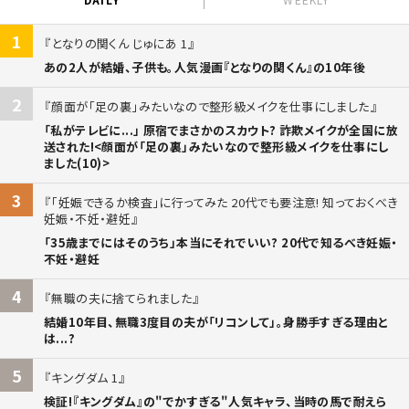
1
となりの関くん じゅにあ 1
あの2人が結婚、子供も。人気漫画『となりの関くん』の10年後
2
顔面が「足の裏」みたいなので整形級メイクを仕事にしました
「私がテレビに...」 原宿でまさかのスカウト? 詐欺メイクが全国に放
送された!<顔面が「足の裏」みたいなので整形級メイクを仕事にし
ました(10)>
3
「妊娠できるか検査」に行ってみた 20代でも要注意! 知っておくべき
妊娠・不妊・避妊
「35歳までにはそのうち」本当にそれでいい? 20代で知るべき妊娠・
不妊・避妊
4
無職の夫に捨てられました
結婚10年目、無職3度目の夫が「リコンして」。身勝手すぎる理由と
は...?
5
キングダム 1
検証!『キングダム』の"でかすぎる"人気キャラ、当時の馬で耐えら