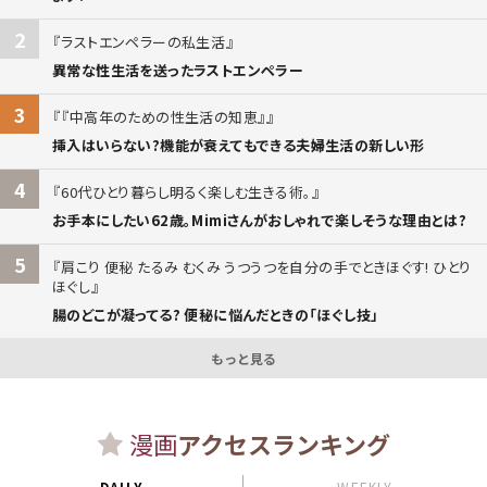
2
ラストエンペラーの私生活
異常な性生活を送ったラストエンペラー
3
『中高年のための性生活の知恵』
挿入はいらない?機能が衰えてもできる夫婦生活の新しい形
4
60代ひとり暮らし明るく楽しむ生きる術。
お手本にしたい62歳。Mimiさんがおしゃれで楽しそうな理由とは?
5
肩こり 便秘 たるみ むくみ うつうつを自分の手でときほぐす! ひとり
ほぐし
腸のどこが凝ってる? 便秘に悩んだときの「ほぐし技」
もっと見る
漫画
アクセスランキング
DAILY
WEEKLY