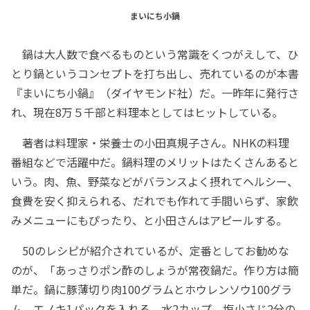
まいにち小鍋
鍋は大人数で食べるものという常識をくつがえして、ひ
とり鍋というコンセプトを打ち出し、売れているのが本書
『まいにち小鍋』（ダイヤモンド社）だ。一昨年に発行さ
れ、現在8万５千部と料理本としてはヒットしている。
著者は料理家・栄養士の小田真規子さん。NHKの料理
番組などで活躍中だ。鍋料理のメリットはたくさんあると
いう。肉、魚、野菜などがバランスよく摂れてヘルシー、
食費を安く抑えられる、だれでも作れて手間いらず、家飲
みメニューにもぴったり、と小田さんはアピールする。
50のレシピが紹介されているが、定番としてお勧めな
のが、「あっさりポン酢のしょうが常夜鍋だ。作り方は簡
単だ。鍋に豚薄切り肉100グラムとホウレンソウ100グラ
ム、エノキ1パックを入れる。水2カップ、塩小さじ2分の