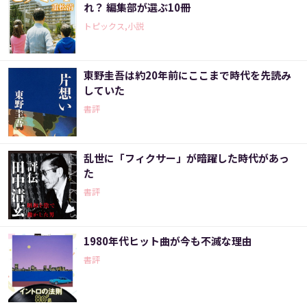
れ？ 編集部が選ぶ10冊
トピックス,小説
東野圭吾は約20年前にここまで時代を先読み
していた
書評
乱世に「フィクサー」が暗躍した時代があっ
た
書評
1980年代ヒット曲が今も不滅な理由
書評