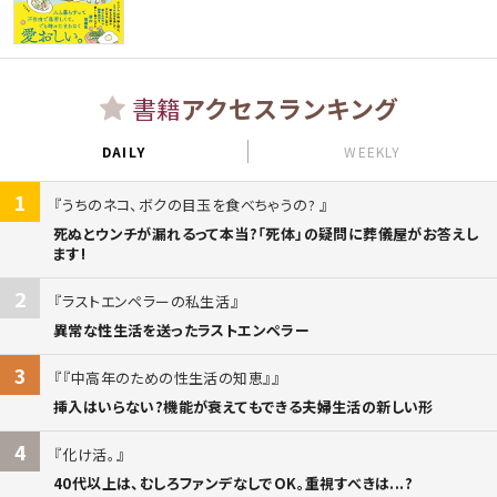
書籍
アクセスランキング
DAILY
WEEKLY
1
うちのネコ、ボクの目玉を食べちゃうの?
死ぬとウンチが漏れるって本当?「死体」の疑問に葬儀屋がお答えし
ます!
2
ラストエンペラーの私生活
異常な性生活を送ったラストエンペラー
3
『中高年のための性生活の知恵』
挿入はいらない?機能が衰えてもできる夫婦生活の新しい形
4
化け活。
40代以上は、むしろファンデなしでOK。重視すべきは...?