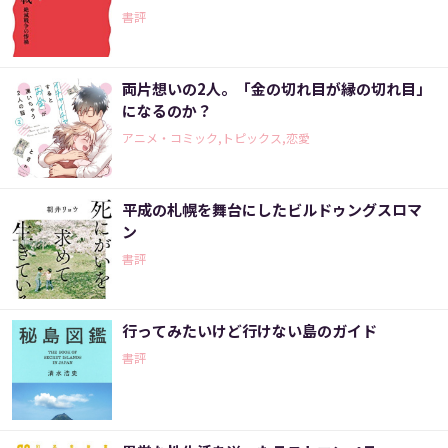
書評
両片想いの2人。「金の切れ目が縁の切れ目」
になるのか？
アニメ・コミック,トピックス,恋愛
平成の札幌を舞台にしたビルドゥングスロマ
ン
書評
行ってみたいけど行けない島のガイド
書評