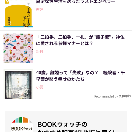
異常な性生活を送ったラストエンペラー
書評
「二拍手、二拍手、一礼」が"識子流"。神仏
に愛される参拝マナーとは？
新刊
40歳。離婚って「失敗」なの？ 経験者・千
早茜が問う幸せのかたち
小説
Recommended by