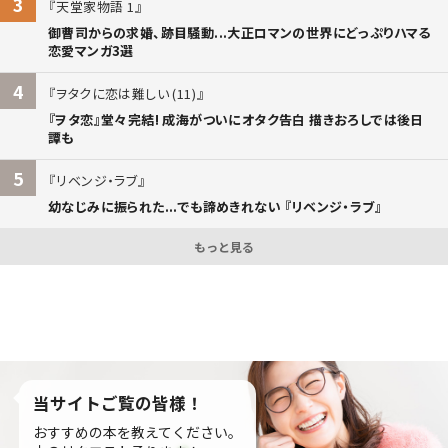
3
天堂家物語 1
御曹司からの求婚、跡目騒動...大正ロマンの世界にどっぷりハマる
恋愛マンガ3選
4
ヲタクに恋は難しい (11)
『ヲタ恋』堂々完結! 成海がついにオタク告白 描きおろしでは後日
譚も
5
リベンジ・ラブ
幼なじみに振られた...でも諦めきれない 『リベンジ・ラブ』
もっと見る
当サイトご覧の皆様！
おすすめの本を教えてください。