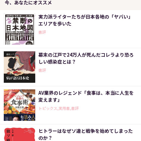
今、あなたにオススメ
実力派ライターたちが日本各地の「ヤバい」
エリアを歩いた
書評
幕末の江戸で24万人が死んだコレラより恐ろ
しい感染症とは？
書評
AV業界のレジェンド「食事は、本当に人生を
変えます」
トピックス,実用書,書評
ヒトラーはなぜソ連と戦争を始めてしまった
のか？