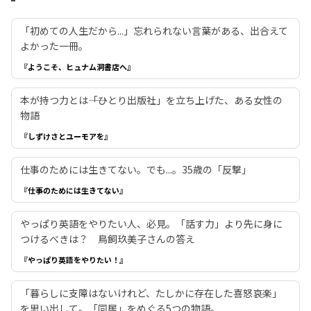
「初めての人生だから...」忘れられない言葉がある、出合えて
よかった一冊。
『ようこそ、ヒュナム洞書店へ』
本が持つ力とは――「ひとり出版社」を立ち上げた、ある女性の
物語
『しずけさとユーモアを』
仕事のためには生きてない。でも...。35歳の「反撃」
『仕事のためには生きてない』
やっぱり英語をやりたい人、必見。「話す力」より先に身に
つけるべきは？ 鳥飼玖美子さんの答え
『やっぱり英語をやりたい！』
「暮らしに支障はないけれど、たしかに存在した喜怒哀楽」
を思い出して。「同居」をめぐる5つの物語。