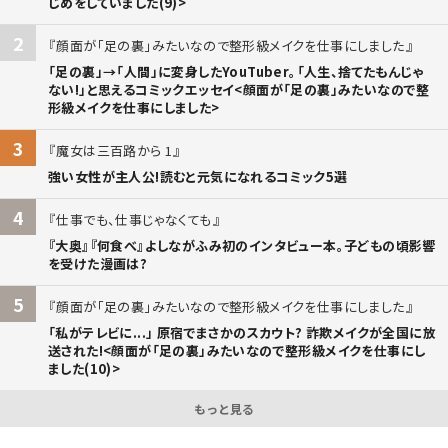
じめをしていました(9)>
2
顔面が「足の裏」みたいなので整形級メイクを仕事にしました
「足の裏」→「人間」に変身したYouTuber。「人生、捨てたもんじゃ
ない!」と思えるコミックエッセイ<顔面が「足の裏」みたいなので整
形級メイクを仕事にしました>
3
魔女は三百路から 1
強い女性が主人公!読むと元気になれるコミック5選
4
仕事でも、仕事じゃなくても
『大奥』『何食べ』よしながふみ初のインタビュー本。子どもの頃影響
を受けた漫画は?
5
顔面が「足の裏」みたいなので整形級メイクを仕事にしました
「私がテレビに...」 原宿でまさかのスカウト? 詐欺メイクが全国に放
送された!<顔面が「足の裏」みたいなので整形級メイクを仕事にし
ました(10)>
もっと見る