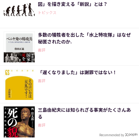
図」を描き変える「新説」とは？
トピックス
多数の犠牲者を出した「水上特攻隊」はなぜ
秘匿されたのか.
書評
「遅くなりました」は謝罪ではない！
書評
三島由紀夫には知られざる事実がたくさんあ
る
書評
Recommended by