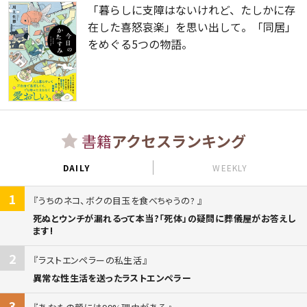
「暮らしに支障はないけれど、たしかに存
在した喜怒哀楽」を思い出して。「同居」
をめぐる5つの物語。
書籍
アクセスランキング
DAILY
WEEKLY
1
うちのネコ、ボクの目玉を食べちゃうの?
死ぬとウンチが漏れるって本当?「死体」の疑問に葬儀屋がお答えし
ます!
2
ラストエンペラーの私生活
異常な性生活を送ったラストエンペラー
3