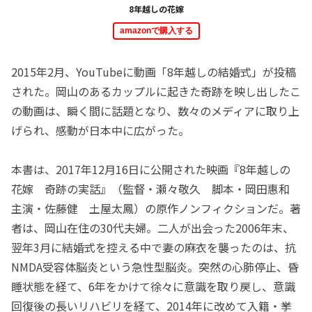
8年越しの花嫁
amazonで購入する
2015年2月、YouTubeに動画「8年越しの結婚式」が投稿
された。岡山のあるカップルに起きた奇跡を映し出したこ
の動画は、瞬く間に話題となり、数々のメディアに取り上
げられ、感動が日本中に広がった。
本書は、2017年12月16日に公開された映画『8年越しの
花嫁 奇跡の実話』（監督・瀬々敬久 脚本・岡田惠和
主演・佐藤健 土屋太鳳）の原作ノンフィクションだ。著
者は、岡山在住の30代夫婦。二人が出会った2006年末、
翌年3月に結婚式を控える中で妻の麻衣を襲ったのは、抗
NMDA受容体脳炎という急性型脳炎。突然の心肺停止、昏
睡状態を経て、6年をかけて徐々に意識を取り戻し、意識
回復後の長いリハビリを経て、2014年に改めて入籍・挙