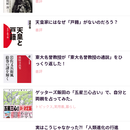
書評
天皇家にはなぜ「戸籍」がないのだろう？
書評
東大名誉教授が「東大名誉教授の通説」をひ
っくり返した！
書評
ゲッターズ飯田の「五星三心占い」で、自分と
両親を占ってみた。
トピックス,実用書,暮らし
実はこうじゃなかった?! 「人類進化の行進