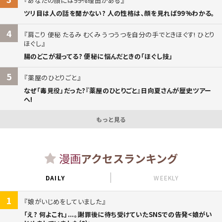
あなたの顔には99%理由がある
ツリ目は人の話を聞かない? 人の性格は、顔を見れば99%わかる。
4
肩こり 便秘 たるみ むくみ うつうつを自分の手でときほぐす! ひとり
ほぐし
腸のどこが凝ってる? 便秘に悩んだときの「ほぐし技」
5
薬屋のひとりごと
なぜ「毒見役」だった?『薬屋のひとりごと』日向夏さんが歴史ツアー
へ!
もっと見る
漫画
アクセスランキング
DAILY
WEEKLY
1
娘がいじめをしていました
「え? 何よこれ」...。謝罪後に待ち受けていたSNSでの告発<娘がい