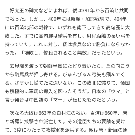
好太王の碑文などによれば、倭は391年から百済と共同
で戦った。しかし、400年には新羅・加耶戦線で、404年
には百済北部の戦線で、いずれも南下してきた高句麗に大
敗した。すでに高句麗は騎兵を有し、射程距離の長い弓を
持っていた。これに対し、倭は歩兵なので勝負にならなか
った。「壊敗し、惨殺されること無数」だったという。
玄界灘を渡って朝鮮半島にたどり着いたら、丘の向こう
から騎馬兵が押し寄せる。びゅんびゅん弓矢も飛んでく
る。さぞかし慌てたに違いない。この敗北に懲りて、倭国
も積極的に軍馬の導入を図ったそうだ。日本の「ウマ」と
言う発音は中国語の「マー」が転じたものだという。
次なる大敗は663年の白村江の戦い。百済は660年、唐
と新羅に挟撃され滅亡した。その遺臣たちの要請を受け
て、3度にわたって救援軍を派兵する。敵は唐・新羅の連