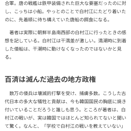
合軍。唐の戦艦は鉄甲装備された巨大な要塞だったのに対
し、こっちは小船。やっとのことで白村江にたどり着いた
のに、先着順に待ち構えていた唐船の餌食になる。
著者は実際に朝鮮半島南西部の白村江に行ったときの感
想を記している。白村江は干満差が激しい。満潮時に到着
した倭船は、干潮時に動けなくなったのではないかと見
る。
百済は滅んだ過去の地方政権
数万の倭兵は壊滅的打撃を受け、捕虜多数。こうした古
代日本の多大な犠牲と貢献は、今も韓国国民の胸底に焼き
付いていることだろうと誰しも思う。ところが著者は、白
村江の戦いが、実は韓国ではほとんど知られてないと聞い
て驚く。なんと、「学校で白村江の戦いを教えていない」