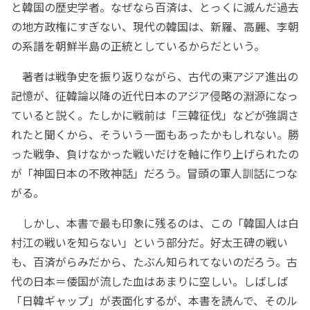
と韓国の歴史学者。なぜなら百済は、とっくに滅んだ過去
の地方政権にすぎない、現代の韓国は、新羅、高麗、李朝
の系譜を朝鮮半島の正統としているからだという。
著者は戦争史を振り返りながら、古代の東アジア進出の
記憶が、征韓論以降の近代日本のアジア侵略の淵源になっ
ていると説く。たしかに戦前は「三韓征伐」などが強調さ
れたと聞くから、そういう一面もあったかもしれない。勝
った戦争、負けなかった戦いだけを軸に作り上げられたの
が「神国日本の不敗神話」だろう。冒頭の軍人訓話につな
がる。
しかし、本書で最も印象に残るのは、この「韓国人は白
村江の戦いを知らない」という部分だ。好太王碑の戦い
も、百済がらみだから、たぶん知られてないのだろう。古
代の日本＝倭国が流した血はあまりに空しい。しばしば
「日韓ギャップ」が表面化するが、本書を読んで、そのル