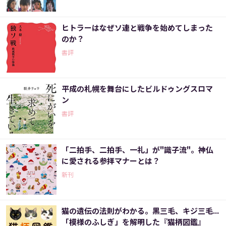
ヒトラーはなぜソ連と戦争を始めてしまった
のか？
書評
平成の札幌を舞台にしたビルドゥングスロマ
ン
書評
「二拍手、二拍手、一礼」が"識子流"。神仏
に愛される参拝マナーとは？
新刊
猫の遺伝の法則がわかる。黒三毛、キジ三毛...
「模様のふしぎ」を解明した『猫柄図鑑』