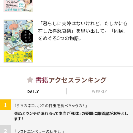
「暮らしに支障はないけれど、たしかに存
在した喜怒哀楽」を思い出して。「同居」
をめぐる5つの物語。
書籍
アクセスランキング
DAILY
WEEKLY
1
うちのネコ、ボクの目玉を食べちゃうの?
死ぬとウンチが漏れるって本当?「死体」の疑問に葬儀屋がお答えし
ます!
2
ラストエンペラーの私生活