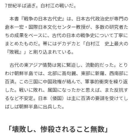
7世紀半ば過ぎ。白村江の戦いだ。
本書『戦争の日本古代史』は、日本古代政治史が専門の
倉本一宏・国際日本文化センター教授が、多数の研究者た
ちの成果をベースに、古代の日本の戦争史について丁寧に
まとめたものだ。帯にはデカデカと「白村江 史上最大の
『敗戦』」と刷り込まれている。
古代の東アジア情勢は常に緊迫し、流動的だった。とり
わけ朝鮮半島では、北部に高句麗、東部に新羅、西南部に
百済。この三国に中国政権が絡んで、軍事的衝突を繰り返
した。戦いに敗れ、属国になったかと思えば、また反抗す
るなど不安定。日本（倭国）は主に百済の要請を受けてし
ばしば朝鮮半島に出兵した。
「壊敗し、惨殺されること無数」