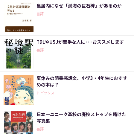
皇居内になぜ「渤海の巨石碑」があるのか
書評
TDLやUSJが苦手な人に･･･おススメします
書評
夏休みの読書感想文、小学3・4年生におすす
めの本は？
トピックス
日本一ユニーク高校の廃校ストップを賭けた
写真集
書評