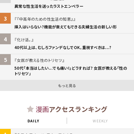
異常な性生活を送ったラストエンペラー
3
『中高年のための性生活の知恵』
挿入はいらない?機能が衰えてもできる夫婦生活の新しい形
4
化け活。
40代以上は、むしろファンデなしでOK。重視すべきは...?
5
女医が教える性のトリセツ
50代「本当はしたい...でも痛い!」どうすれば? 女医が教える「性の
トリセツ」
もっと見る
漫画
アクセスランキング
DAILY
WEEKLY