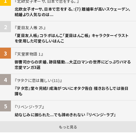
1
北欧女子オーサ、日本で恋をする。
北欧女子オーサ、日本で恋をする。:(7) 離婚率が高いスウェーデン。
結婚より人気なのは...
2
夏目友人帳 25
「夏目友人帳」コラボはんこ「夏目はんこ帳」 キャラクターイラスト
を使用した可愛らしいはんこ
3
天堂家物語 1
御曹司からの求婚、跡目騒動...大正ロマンの世界にどっぷりハマる
恋愛マンガ3選
4
ヲタクに恋は難しい (11)
『ヲタ恋』堂々完結! 成海がついにオタク告白 描きおろしでは後日
譚も
5
リベンジ・ラブ
幼なじみに振られた...でも諦めきれない 『リベンジ・ラブ』
もっと見る