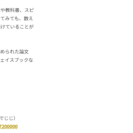
籍や教科書、スピ
してみても、数え
続けていることが
収められた論文
フェイスブックな
（でじじ）
7200000