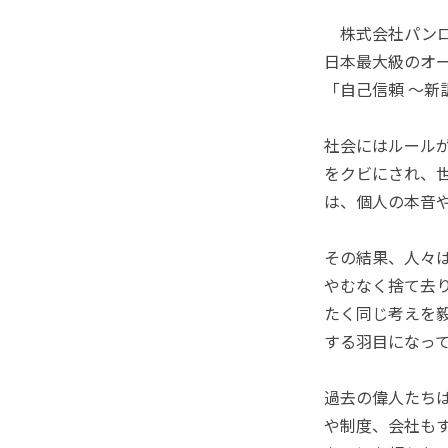
株式会社パンロ
日本最大級のオー
「自己信頼 ～新
社会にはルール
をクビにされ、
は、個人の本音
その結果、人々
やむなく捨て去
たく同じ考えを
する羽目になっ
過去の偉人たち
や制度、会社も