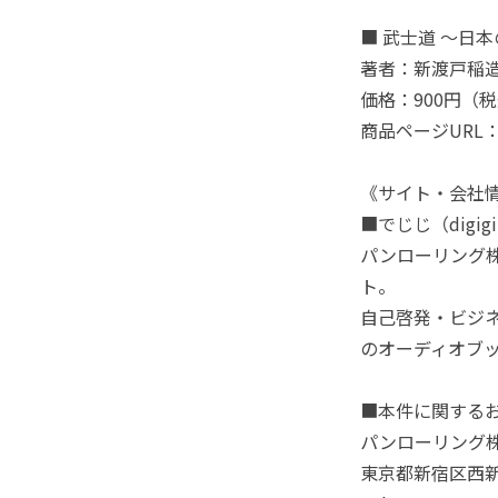
■ 武士道 ～日
著者：新渡戸稲
価格：900円（
商品ページURL
《サイト・会社
■でじじ（digig
パンローリング
ト。
自己啓発・ビジ
のオーディオブ
■本件に関する
パンローリング
東京都新宿区西新宿