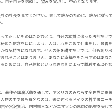
い。自分自身を信頼し、望みを実現し、中心となります。
会社の社長を見てください。果して誰かのために、誰かに従っ
か。
とって正しいものはただひとつ、自分の本質に適った法則だけで
に秘めた信念を口にしよう。人は、心をこめて仕事をし、最善
やかな気持ちになれます。他人の畑を耕すだけでは、何も創り
生まれることはありません。あなたに幸福をもたらすのはあな
するためには、自己信頼という原理原則によって勝利する以外な
は、著作や講演活動を通して、アメリカのみならず全世界に影
た人物の中で最も有名なのは、後に述べるドイツの哲学者ニー
諭吉や宮沢賢治、内村鑑三などがエマソンの思想の影響を受け