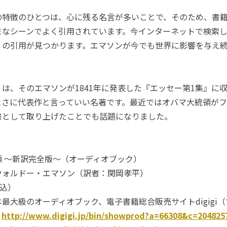
の特徴のひとつは、心に残る名言が多いことで、そのため、書
まなシーンでよく引用されています。今インターネットで検索
くの引用が見つかります。エマソンが今でも世界に影響を与え
。
は、そのエマソンが1841年に発表した『エッセー第1集』に
まさに代表作と言っていい名著です。最近ではオバマ大統領が
書として取り上げたことでも話題になりました。
 ～新訳完全版～（オーディオブック）
ウォルドー・エマソン（訳者：関岡孝平）
税込）
最大級のオーディオブック、電子書籍総合販売サイトdigigi
：
http://www.digigi.jp/bin/showprod?a=66308&c=204825