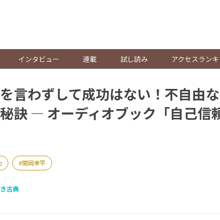
。
インタビュー
連載
試し読み
アクセスランキ
を言わずして成功はない！不自由な
秘訣 ― オーディオブック「自己信
功
関岡孝平
き古典