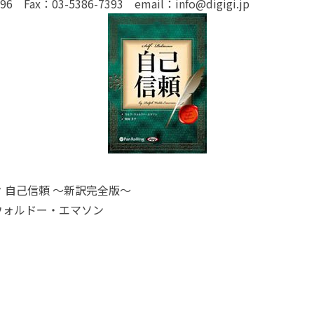
396 Fax：03-5386-7393 email：info@digigi.jp
 自己信頼 ～新訳完全版～
ウォルドー・エマソン