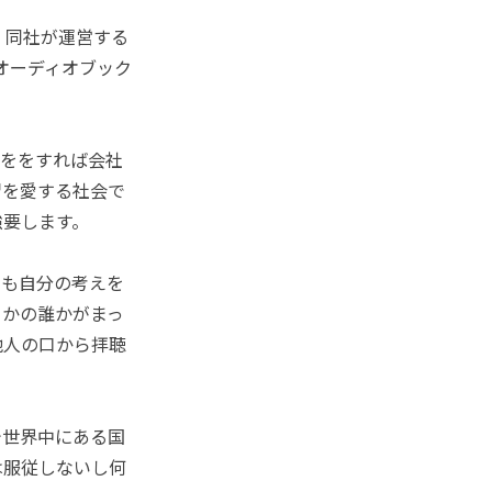
、同社が運営する
、オーディオブック
とををすれば会社
習を愛する社会で
強要します。
ても自分の考えを
こかの誰かがまっ
他人の口から拝聴
今世界中にある国
は服従しないし何