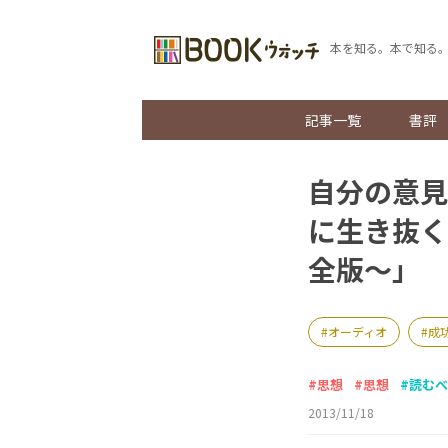
本を知る。本で知る
記事一覧
書評
自分の意見
に生き抜く
全版～」
オーディオ
成
思想
思想
読むべ
2013/11/18