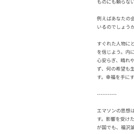
ものにも頼らな
例えばあなたの
いるのでしょう
すぐれた人物に
を信じよう。内
心安らぎ、晴れ
ず、何の希望も
す。幸福を手に
-----------
エマソンの思想
す。影響を受け
が国でも、福沢