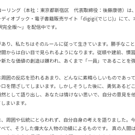
ーリング（本社：東京都新宿区 代表取締役：後藤康徳）は
ディオブック・電子書籍販売サイト「digigi(でじじ)」にて
訳完全版～」を配信中です。
があり、私たちはそのルールに従って生きています。勝手なこ
世間からは白い目で見られるようになります。従順や建前、慣
や新たな価値の創造は嫌われ、あくまで「一員」であることを
は周囲の反応を恐れるあまり、どんなに素晴らしいものであっ
り口を閉ざしてしまいます。しかしそうした後に、勇気あるど
毅然として語り出し、あなたは情けない思いで、自分の意見を
てしまいます。
は、周囲や伝統にとらわれず、自分自身の考えを語りました。
すべて、そうした偉大な人物の功績によるものです。 真の人間