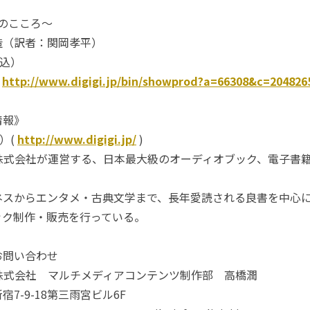
本のこころ～
造（訳者：関岡孝平）
税込）
：
http://www.digigi.jp/bin/showprod?a=66308&c=204826
情報》
i）(
http://www.digigi.jp/
)
株式会社が運営する、日本最大級のオーディオブック、電子書
ネスからエンタメ・古典文学まで、長年愛読される良書を中心
ック制作・販売を行っている。
お問い合わせ
株式会社 マルチメディアコンテンツ制作部 高橋潤
7-9-18第三雨宮ビル6F