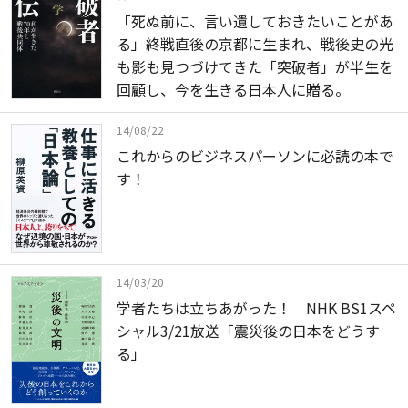
「死ぬ前に、言い遺しておきたいことがあ
る」終戦直後の京都に生まれ、戦後史の光
も影も見つづけてきた「突破者」が半生を
回顧し、今を生きる日本人に贈る。
14/08/22
これからのビジネスパーソンに必読の本で
す！
14/03/20
学者たちは立ちあがった！ NHK BS1スペ
シャル3/21放送「震災後の日本をどうす
る」