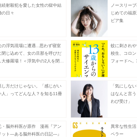
連続射殺犯を愛した女性の獄中結
ノースリーブ
婚の日々
じめての福原
ビア集
夫の浮気現場に遭遇...思わず寝室
蚊に刺されや
に閉じ込めて、女の旦那を呼びだ
校生、コロン
し大修羅場！＜浮気中の2人を閉じ
フォードへ。
込め、女の旦那を呼び出した 1＞
影響とは？
話し方だけじゃない。「感じがい
「気にしない
い人」ってどんな人？を知る11冊
はなんと言う
わび受け」
元・脳外科医が原作 漫画『アン
異常な性生活
メット―ある脳外科医の日記―』
ペラー