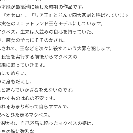
の才能が最高潮に達した時期の作品です。
、『オセロ』、『リア王』と並んで四大悲劇と呼ばれています
は実在のスコットランド王をモデルにしています。
マクベス。生来は人並みの良心を持っていた、
が、魔女の予言にそそのかされ、
しされて、王などを次々に殺すという大罪を犯します。
、殺害を実行する前後からマクベスの
直線に追っていきます。
前にためらい、
怖に身もだえし、
へと進んでいかざるをえないのです。
動かすものは心の不安です。
恐れるあまり却って自らすすんで、
滅へとひた走るマクベス。
き裂かれ、自己矛盾に陥ったマクベスの姿は、
たちの胸に強烈な