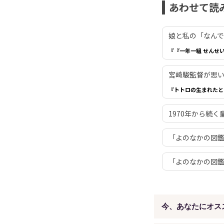
あわせて読
娘と私の「なん
『『一年一組 せんせ
宮崎駿監督が思
『トトロの生まれたと
1970年から続く
「よのなかの図鑑
「よのなかの図鑑
今、あなたにオス