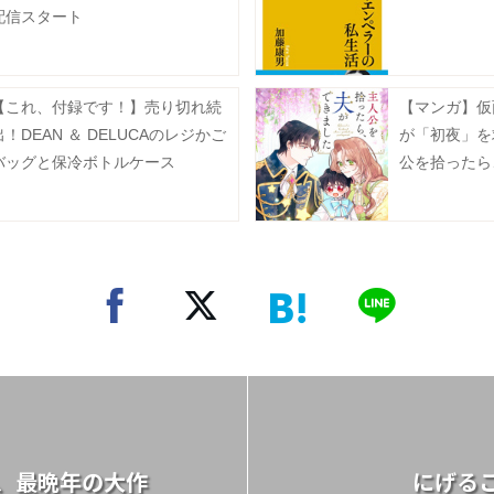
配信スタート
【これ、付録です！】売り切れ続
【マンガ】仮面
出！DEAN ＆ DELUCAのレジかご
が「初夜」を
バッグと保冷ボトルケース
公を拾ったら
話＞
、最晩年の大作
にげる