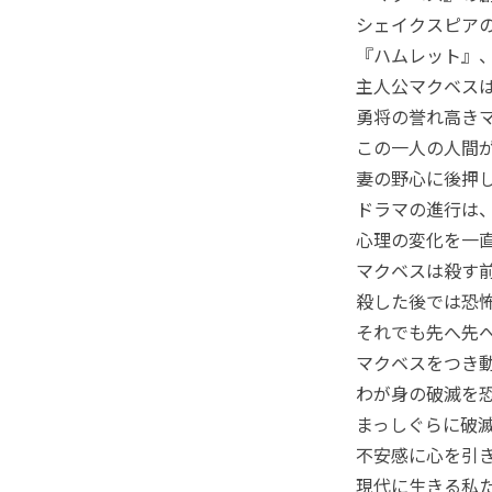
シェイクスピア
『ハムレット』
主人公マクベス
勇将の誉れ高き
この一人の人間
妻の野心に後押
ドラマの進行は
心理の変化を一
マクベスは殺す
殺した後では恐
それでも先へ先
マクベスをつき
わが身の破滅を
まっしぐらに破
不安感に心を引
現代に生きる私