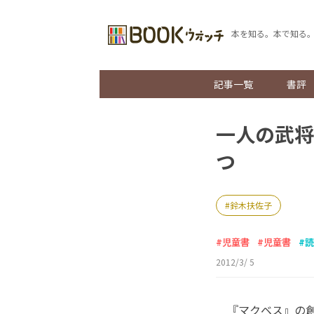
本を知る。本で知る
記事一覧
書評
一人の武将
つ
鈴木扶佐子
児童書
児童書
読
2012/3/ 5
『マクベス』の