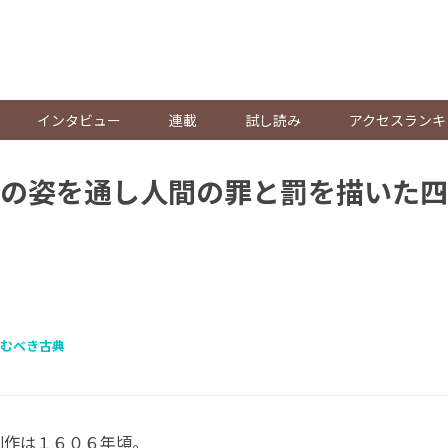
。
インタビュー
連載
試し読み
アクセスランキ
の姿を通し人間の罪と罰を描いた四
むべき古典
創作は１６０６年頃。