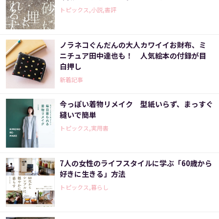
トピックス,小説,書評
ノラネコぐんだんの大人カワイイお財布、ミ
ニチュア田中達也も！ 人気絵本の付録が目
白押し
新着記事
今っぽい着物リメイク 型紙いらず、まっすぐ
縫いで簡単
トピックス,実用書
7人の女性のライフスタイルに学ぶ「60歳から
好きに生きる」方法
トピックス,暮らし