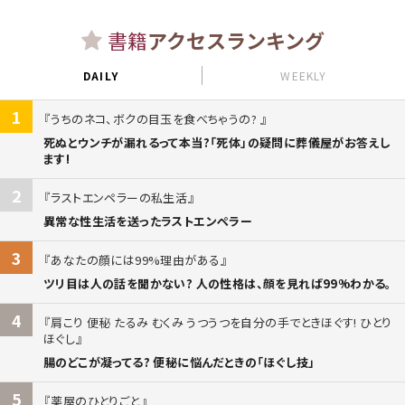
書籍
アクセスランキング
DAILY
WEEKLY
1
うちのネコ、ボクの目玉を食べちゃうの?
死ぬとウンチが漏れるって本当?「死体」の疑問に葬儀屋がお答えし
ます!
2
ラストエンペラーの私生活
異常な性生活を送ったラストエンペラー
3
あなたの顔には99%理由がある
ツリ目は人の話を聞かない? 人の性格は、顔を見れば99%わかる。
4
肩こり 便秘 たるみ むくみ うつうつを自分の手でときほぐす! ひとり
ほぐし
腸のどこが凝ってる? 便秘に悩んだときの「ほぐし技」
5
薬屋のひとりごと