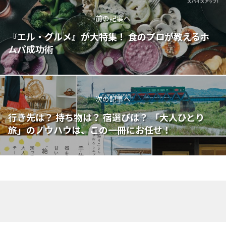
前の記事へ
『エル・グルメ』が大特集！ 食のプロが教えるホ
ムパ成功術
次の記事へ
行き先は？ 持ち物は？ 宿選びは？ 「大人ひとり
旅」のノウハウは、この一冊にお任せ！