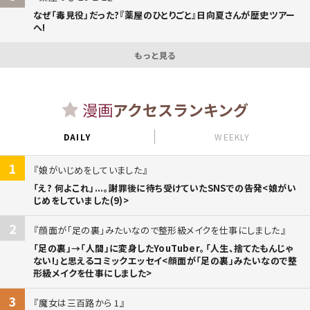
なぜ「毒見役」だった?『薬屋のひとりごと』日向夏さんが歴史ツアー
へ!
もっと見る
漫画
アクセスランキング
DAILY
WEEKLY
1
娘がいじめをしていました
「え? 何よこれ」...。謝罪後に待ち受けていたSNSでの告発<娘がい
じめをしていました(9)>
2
顔面が「足の裏」みたいなので整形級メイクを仕事にしました
「足の裏」→「人間」に変身したYouTuber。「人生、捨てたもんじゃ
ない!」と思えるコミックエッセイ<顔面が「足の裏」みたいなので整
形級メイクを仕事にしました>
3
魔女は三百路から 1