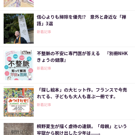
信心よりも掃除を優先⁉ 意外と身近な「禅
語」3選
新着記事
不整脈の不安に専門医が答える 『別冊NHK
きょうの健康』
新着記事
「探し絵本」の大ヒット作。フランスで今売
れてる、子どもも大人も喜ぶ一冊です。
新着記事
桐野夏生が描く虐待の連鎖。「母親」という
牢獄から脱け出した少年は......。