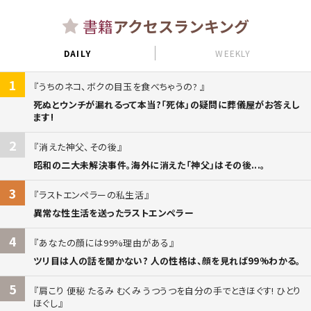
書籍
アクセスランキング
DAILY
WEEKLY
1
うちのネコ、ボクの目玉を食べちゃうの?
死ぬとウンチが漏れるって本当?「死体」の疑問に葬儀屋がお答えし
ます!
2
消えた神父、その後
昭和の二大未解決事件。海外に消えた「神父」はその後...。
3
ラストエンペラーの私生活
異常な性生活を送ったラストエンペラー
4
あなたの顔には99%理由がある
ツリ目は人の話を聞かない? 人の性格は、顔を見れば99%わかる。
5
肩こり 便秘 たるみ むくみ うつうつを自分の手でときほぐす! ひとり
ほぐし