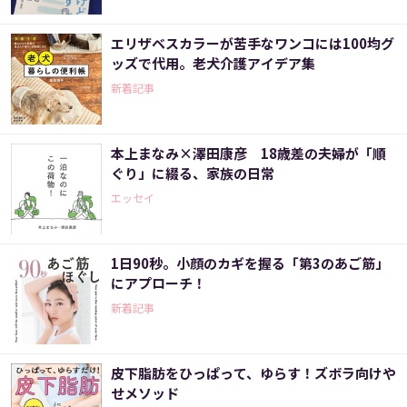
エリザベスカラーが苦手なワンコには100均グ
ッズで代用。老犬介護アイデア集
新着記事
本上まなみ×澤田康彦 18歳差の夫婦が「順
ぐり」に綴る、家族の日常
エッセイ
1日90秒。小顔のカギを握る「第3のあご筋」
にアプローチ！
新着記事
皮下脂肪をひっぱって、ゆらす！ズボラ向けや
せメソッド