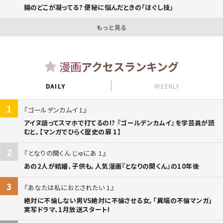
腸のどこが凝ってる? 便秘に悩んだときの「ほぐし技」
もっと見る
漫画
アクセスランキング
DAILY
WEEKLY
1
ゴールデンカムイ 1
アイヌ語ってスマホで打てるの!? 『ゴールデンカムイ』を学芸員が読
むと。【マンガでひらく歴史の扉 1】
2
となりの関くん じゅにあ 1
あの2人が結婚、子供も。人気漫画『となりの関くん』の10年後
3
あなたは私におとされたい 1
絶対に不倫しない男VS絶対に不倫させる女。「異端の不倫マンガ」
実写ドラマ、1月放送スタート!