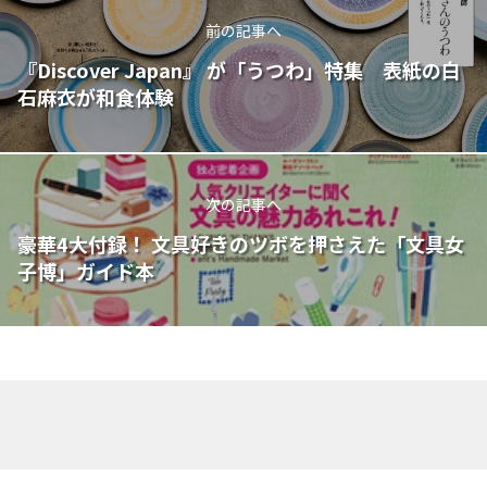
前の記事へ
『Discover Japan』 が「うつわ」特集 表紙の白
石麻衣が和食体験
次の記事へ
豪華4大付録！ 文具好きのツボを押さえた「文具女
子博」ガイド本