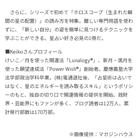
さらに、シリーズで初めて「ホロスコープ（生まれた瞬
間の星の配置）」の読み方を特集。難しい専門用語を使わ
ずに、「新しい自分」の姿を簡単に見つけるテクニックを
学ぶことができる。星占い好き必見の1冊だ。
■Keikoさんプロフィール
けいこ／月を使った開運法「Lunalogy®」、新月・満月を
使った願望達成法「Power Wish®」創始者。慶應義塾大学
法学部政治学科卒業。(株)電通退社後、「占星術は占いで
はなく、星のエネルギーを読み取るスキル」というポリシ
ーのもと、独自の切り口で開運情報の提供を開始。政財
界・芸能界にもファンが多く、ブログ読者は12万人、累
計発行部数は170万部。
※画像提供：マガジンハウス