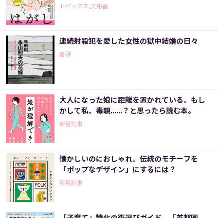
トピックス,実用書
連続射殺犯を愛した女性の獄中結婚の日々
書評
大人になった娘に距離を置かれている。もし
かして私、毒親......？と思ったら読む本。
新着記事
懐かしいのにおしゃれ。伝統のモチーフを
「ポップなデザイン」にするには？
新着記事
「子育て」特化の街選びガイド 「首都圏