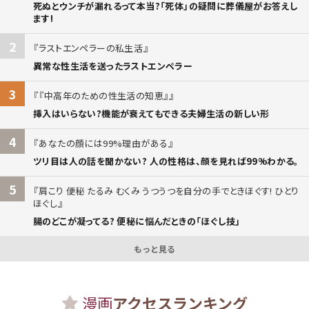
死ぬとウンチが漏れるって本当?「死体」の疑問に葬儀屋がお答えし
ます!
2
ラストエンペラーの私生活
異常な性生活を送ったラストエンペラー
3
『中高年のための性生活の知恵』
挿入はいらない?機能が衰えてもできる夫婦生活の新しい形
4
あなたの顔には99%理由がある
ツリ目は人の話を聞かない? 人の性格は、顔を見れば99%わかる。
5
肩こり 便秘 たるみ むくみ うつうつを自分の手でときほぐす! ひとり
ほぐし
腸のどこが凝ってる? 便秘に悩んだときの「ほぐし技」
もっと見る
漫画
アクセスランキング