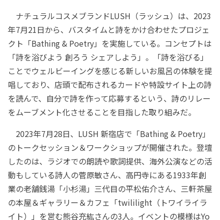
ナチュラルコスメブランドLUSH（ラッシュ）は、2023
年7月21日から、バスタイムと詩をかけ合わせたプロジェ
クト「Bathing & Poetry」を実施している。コンセプトは
「詩を浴びよう 創ろう シェアしよう」。「詩を浴びる」
ことでウェルビーイングを感じる新しいお風呂の体験を提
唱しており、店頭で配布されるカードや特設サイト上の詩
を読んで、自分で詩を作って応募するという、詩のリレー
をムーブメント化させることを目指した取り組みだ。
2023年7月28日、LUSH 新宿店で「Bathing & Poetry」
のトークセッション＆ワークショップが開催された。登壇
したのは、ラジオでの朗読や歌詞提供、海外公演などの活
動もしている詩人の菅原敏さん、高円寺にある1933年創
業の老舗銭湯「小杉湯」三代目の平松佑介さん、三軒茶屋
の本屋＆ギャラリー＆カフェ「twililight（トワイライラ
イト）」を営む熊谷充紘さんの3人。イベントの模様はYo