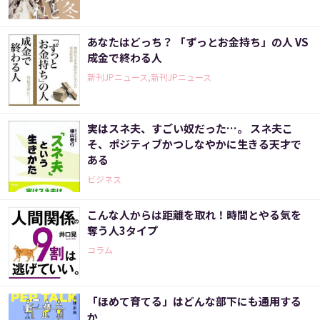
あなたはどっち？ 「ずっとお金持ち」の人 VS
成金で終わる人
新刊JPニュース,新刊JPニュース
実はスネ夫、すごい奴だった…。 スネ夫こ
そ、ポジティブかつしなやかに生きる天才で
ある
ビジネス
こんな人からは距離を取れ！時間とやる気を
奪う人3タイプ
コラム
「ほめて育てる」はどんな部下にも通用する
か