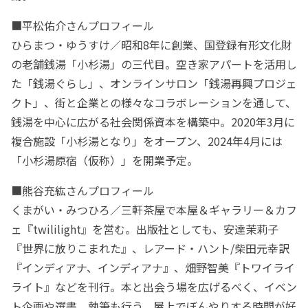
■平松佑介さんプロフィール
ひらまつ・ゆうすけ／昭和8年に創業、国登録有形文化財
の老舗銭湯「小杉湯」の三代目。空き家アパートを活用し
た「銭湯ぐらし」、オンラインサロン「銭湯再興プロジェ
クト」、街と企業との様々なコラボレーションを通して、
銭湯を中心に広がる社会関係資本を構築中。2020年3月に
複合施設「小杉湯となり」をオープン、2024年4月には
「小杉湯原宿（仮称）」を開業予定。
■熊谷充紘さんプロフィール
くまがい・みつひろ／三軒茶屋で本屋＆ギャラリー＆カフ
ェ『twililight』を営む。出版社としても、安達茉莉子
『世界に放りこまれた』、レアード・ハント/柴田元幸訳
『インディアナ、インディアナ』、畑野智美『トワイライ
ライト』などを刊行。本と出会う場を広げるべく、イベン
ト企画や選書、執筆も行う。屋上でぼんやりする時間が好