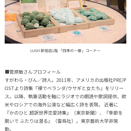
LUSH 新宿店1階 「四季の一服」コーナー
■菅原敏さんプロフィール
すがわら・びん／詩人。2011年、アメリカの出版社PRE/P
OSTより詩集『裸でベランダ/ウサギと女たち』をリリー
ス。以降、執筆活動を軸にラジオでの朗読や歌詞提供、欧
米やロシアでの海外公演など幅広く詩を表現。 近著に
『かのひと 超訳世界恋愛詩集』（東京新聞）、『季節を
脱いで ふたりは潜る』（雷鳥社）。東京藝術大学非常
勤。