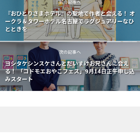
前の記事へ
『おひとりさまホテル』の聖地で作者と会える！ オ
ークラ＆タワーホテル名古屋でラグジュアリーなひ
とときを
次の記事へ
ヨシタケシンスケさんとだいすけお兄さんに会え
る！ 「コドモエおやこフェス」9月14日正午申し込
みスタート