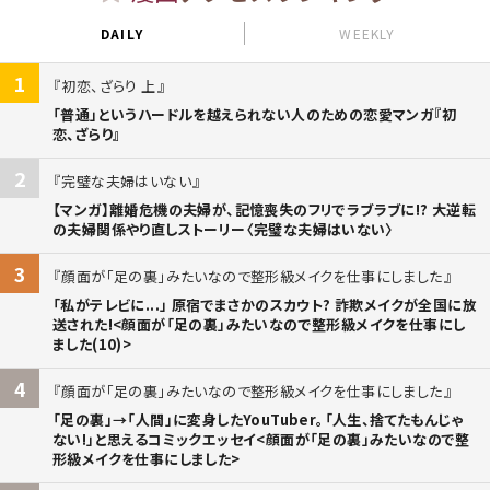
DAILY
WEEKLY
1
初恋、ざらり 上
「普通」というハードルを越えられない人のための恋愛マンガ『初
恋、ざらり』
2
完璧な夫婦はいない
【マンガ】離婚危機の夫婦が、記憶喪失のフリでラブラブに!? 大逆転
の夫婦関係やり直しストーリー〈完璧な夫婦はいない〉
3
顔面が「足の裏」みたいなので整形級メイクを仕事にしました
「私がテレビに...」 原宿でまさかのスカウト? 詐欺メイクが全国に放
送された!<顔面が「足の裏」みたいなので整形級メイクを仕事にし
ました(10)>
4
顔面が「足の裏」みたいなので整形級メイクを仕事にしました
「足の裏」→「人間」に変身したYouTuber。「人生、捨てたもんじゃ
ない!」と思えるコミックエッセイ<顔面が「足の裏」みたいなので整
形級メイクを仕事にしました>