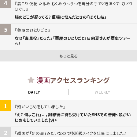
4
肩こり 便秘 たるみ むくみ うつうつを自分の手でときほぐす! ひとり
ほぐし
腸のどこが凝ってる? 便秘に悩んだときの「ほぐし技」
5
薬屋のひとりごと
なぜ「毒見役」だった?『薬屋のひとりごと』日向夏さんが歴史ツアー
へ!
もっと見る
漫画
アクセスランキング
DAILY
WEEKLY
1
娘がいじめをしていました
「え? 何よこれ」...。謝罪後に待ち受けていたSNSでの告発<娘がい
じめをしていました(9)>
2
顔面が「足の裏」みたいなので整形級メイクを仕事にしました