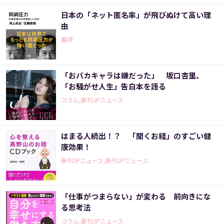
日本の「ネット匿名率」が飛びぬけて高い理
由
書評
「おバカキャラは嫌だった」 坂口杏里、
「お騒がせ人生」告白本を語る
コラム,新刊JPニュース
はまる人続出！？ 「聞くお経」のすごい健
康効果！
新刊JPニュース,新刊JPニュース
「仕事がつまらない」が変わる 前向きにな
る思考法
コラム,新刊JPニュース