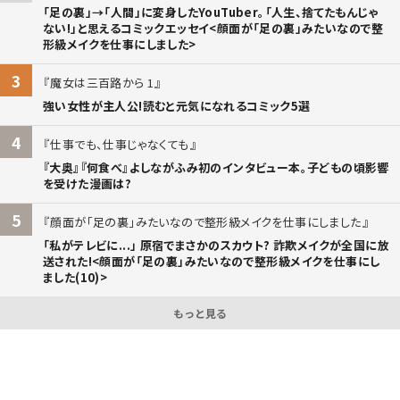
「足の裏」→「人間」に変身したYouTuber。「人生、捨てたもんじゃ
ない!」と思えるコミックエッセイ<顔面が「足の裏」みたいなので整
形級メイクを仕事にしました>
3
魔女は三百路から 1
強い女性が主人公!読むと元気になれるコミック5選
4
仕事でも、仕事じゃなくても
『大奥』『何食べ』よしながふみ初のインタビュー本。子どもの頃影響
を受けた漫画は?
5
顔面が「足の裏」みたいなので整形級メイクを仕事にしました
「私がテレビに...」 原宿でまさかのスカウト? 詐欺メイクが全国に放
送された!<顔面が「足の裏」みたいなので整形級メイクを仕事にし
ました(10)>
もっと見る