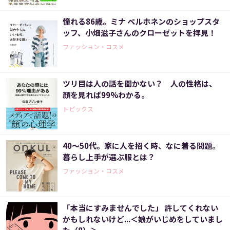
憧れる86歳。ミナ ペルホネンのショップスタ
ッフ、小畑滋子さんのクローゼットを拝見！
ファッション・コスメ
ツリ目は人の話を聞かない？ 人の性格は、
顔を見れば99%わかる。
トピックス
40～50代。家に人を招く時、なに着る問題。
暮らし上手が選ぶ服とは？
ファッション・コスメ
「本当にすみませんでした」 許してくれない
かもしれないけど...＜娘がいじめをしていまし