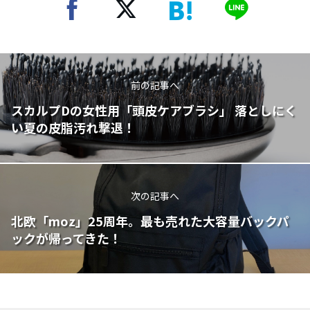
前の記事へ
スカルプDの女性用「頭皮ケアブラシ」 落としにく
い夏の皮脂汚れ撃退！
次の記事へ
北欧「moz」25周年。最も売れた大容量バックパ
ックが帰ってきた！