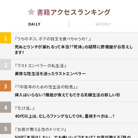
書籍
アクセスランキング
DAILY
WEEKLY
1
うちのネコ、ボクの目玉を食べちゃうの?
死ぬとウンチが漏れるって本当?「死体」の疑問に葬儀屋がお答えし
ます!
2
ラストエンペラーの私生活
異常な性生活を送ったラストエンペラー
3
『中高年のための性生活の知恵』
挿入はいらない?機能が衰えてもできる夫婦生活の新しい形
4
化け活。
40代以上は、むしろファンデなしでOK。重視すべきは...?
5
女医が教える性のトリセツ
50代「本当はしたい...でも痛い!」どうすれば? 女医が教える「性の