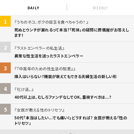
DAILY
WEEKLY
1
うちのネコ、ボクの目玉を食べちゃうの?
死ぬとウンチが漏れるって本当?「死体」の疑問に葬儀屋がお答えし
ます!
2
ラストエンペラーの私生活
異常な性生活を送ったラストエンペラー
3
『中高年のための性生活の知恵』
挿入はいらない?機能が衰えてもできる夫婦生活の新しい形
4
化け活。
40代以上は、むしろファンデなしでOK。重視すべきは...?
5
女医が教える性のトリセツ
50代「本当はしたい...でも痛い!」どうすれば? 女医が教える「性の
トリセツ」