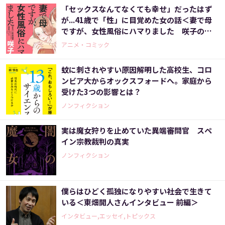
「セックスなんてなくても幸せ」だったはず
が...41歳で「性」に目覚めた女の話＜妻で母
ですが、女性風俗にハマりました 咲子の場
合＞
アニメ・コミック
蚊に刺されやすい原因解明した高校生、コロ
ンビア大からオックスフォードへ。家庭から
受けた3つの影響とは？
ノンフィクション
実は魔女狩りを止めていた異端審問官 スペ
イン宗教裁判の真実
ノンフィクション
僕らはひどく孤独になりやすい社会で生きて
いる＜東畑開人さんインタビュー 前編＞
インタビュー,エッセイ,トピックス