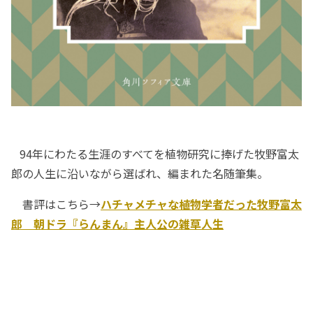
94年にわたる生涯のすべてを植物研究に捧げた牧野富太
郎の人生に沿いながら選ばれ、編まれた名随筆集。
書評はこちら→
ハチャメチャな植物学者だった牧野富太
郎 朝ドラ『らんまん』主人公の雑草人生