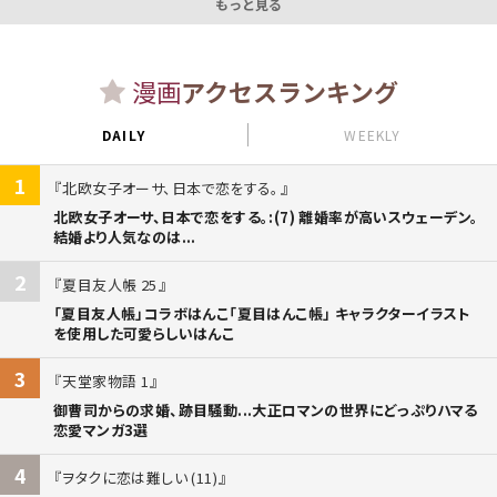
もっと見る
漫画
アクセスランキング
DAILY
WEEKLY
1
北欧女子オーサ、日本で恋をする。
北欧女子オーサ、日本で恋をする。:(7) 離婚率が高いスウェーデン。
結婚より人気なのは...
2
夏目友人帳 25
「夏目友人帳」コラボはんこ「夏目はんこ帳」 キャラクターイラスト
を使用した可愛らしいはんこ
3
天堂家物語 1
御曹司からの求婚、跡目騒動...大正ロマンの世界にどっぷりハマる
恋愛マンガ3選
4
ヲタクに恋は難しい (11)