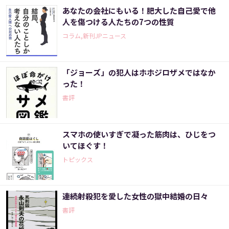
あなたの会社にもいる！肥大した自己愛で他
人を傷つける人たちの7つの性質
コラム,新刊JPニュース
「ジョーズ」の犯人はホホジロザメではなか
った！
書評
スマホの使いすぎで凝った筋肉は、ひじをつ
いてほぐす！
トピックス
連続射殺犯を愛した女性の獄中結婚の日々
書評