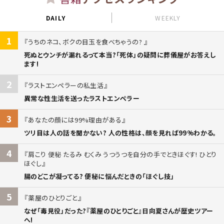
DAILY
WEEKLY
1
うちのネコ、ボクの目玉を食べちゃうの?
死ぬとウンチが漏れるって本当?「死体」の疑問に葬儀屋がお答えし
ます!
2
ラストエンペラーの私生活
異常な性生活を送ったラストエンペラー
3
あなたの顔には99%理由がある
ツリ目は人の話を聞かない? 人の性格は、顔を見れば99%わかる。
4
肩こり 便秘 たるみ むくみ うつうつを自分の手でときほぐす! ひとり
ほぐし
腸のどこが凝ってる? 便秘に悩んだときの「ほぐし技」
5
薬屋のひとりごと
なぜ「毒見役」だった?『薬屋のひとりごと』日向夏さんが歴史ツアー
へ!