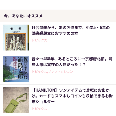
今、あなたにオススメ
社会問題から、あの名作まで。小学5・6年の
読書感想文におすすめの本
トピックス
昔々→468年、あるところに→京都府北部。浦
島太郎は実在の人物だった！？
トピックス,ノンフィクション
【HAMILTON】ワンアイテムで身軽にお出か
け。カードもスマホもコインも収納できるお財
布ショルダー
トピックス